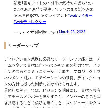
最近1番キツイもの：相手の気持ちを慮らない
&こそあど連発で要件フワフワのまま話を進め
る＆理解を求めるクライアント
#webライター
#webディレクター
— 𝑦𝑢𝑒🪸 (@yjbe_mye)
March 28, 2023
リーダーシップ
ディレクション業務に必要なリーダーシップ能力は、チ
ームを率いて目標に向かって進むための能力です。ビジ
ョンの共有やコミュニケーション能力、プロジェクトマ
ネジメント能力、モチベーションの維持、ディレクショ
ンの方針に従った判断などが挙げられます。
具体的な例としては、ビジョンを明確にし、目標を共有
してチームメンバーを動かすこと、メンバーの意見を聞
き共感することで信頼を築くこと、スケジュールやタス