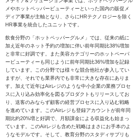
メディア&ソリューション事業では、ホットペッパーグル
メやホットペッパービューティーといった国内の販促メ
ディア事業が主軸となり、さらにHRテクノロジーを除く
HR事業を統合したユニットです。
飲食分野の「ホットペッパーグルメ」では、従来の紙に
加え近年のネット予約の増加に伴い前年同期比38%増加
と非常に好調です。また美容カテゴリーのホットペーパ
ービューティーも同じように前年同期比36%増加を記録
しています。この分野では様々な競合他社が参入してい
ますが、それでも業界内でも非常に大きな存在にありま
す。加えて近年はAirレジのような中小企業の業務プロセ
スに入り込み効率化を図るプロダクトもリリースしてお
り、送客のみならず顧客の経営プロセスに入り込む戦略
を進めています。このAirレジも登録アカウントが前年同
期比約20%増と好調で、月額課金による収益化も始まっ
ています。このAirレジも含めた戦略はまさにお手本のよ
うなモデルです。そして、教育分野のスタディサプリも