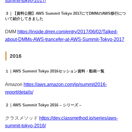
summit-tokyo-2017/
３｜【資料公開】AWS Summit Tokyo 2017にてDMMのAWS移行につ
いて紹介してきました
DMM
https://inside.dmm.com/entry/2017/06/02/Talked-
about-DMMs-AWS-trancefer-at-AWS-Summit-Tokyo-2017
2016
１｜AWS Summit Tokyo 2016セッション資料・動画一覧
Amazon
https://aws.amazon.com/jp/summit2016-
report/details/
２｜AWS Summit Tokyo 2016 – シリーズ –
クラスメソッド
https://dev.classmethod.jp/series/aws-
summit-tokyo-2016/