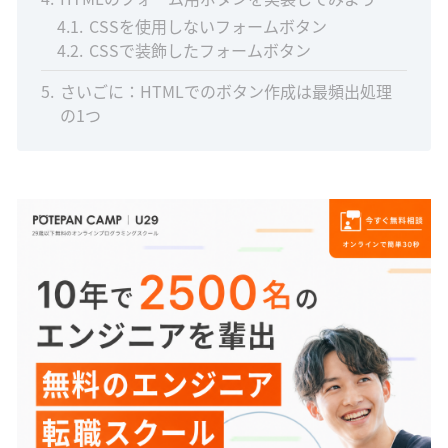
4.1
CSSを使用しないフォームボタン
4.2
CSSで装飾したフォームボタン
5
さいごに：HTMLでのボタン作成は最頻出処理
の1つ