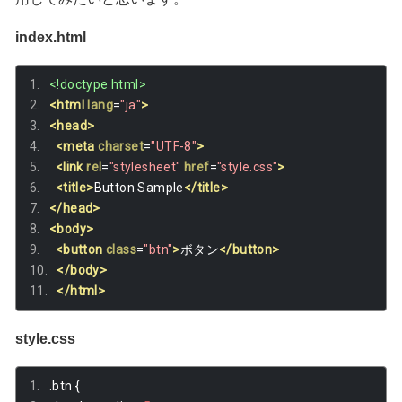
index.html
<!doctype html>
<html
lang
=
"ja"
>
<head>
<meta
charset
=
"UTF-8"
>
<link
rel
=
"stylesheet"
href
=
"style.css"
>
<title>
Button Sample
</title>
</head>
<body>
<button
class
=
"btn"
>
ボタン
</button>
</body>
</html>
style.css
.
btn 
{