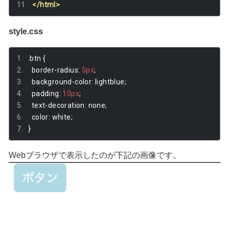
</html>
style.css
.
btn 
{
  border
-
radius
:
5px
;
  background
-
color
:
 lightblue
;
  padding
:
10px
;
  text
-
decoration
:
 none
;
  color
:
 white
;
}
Webブラウザで表示したのが下記の画像です。