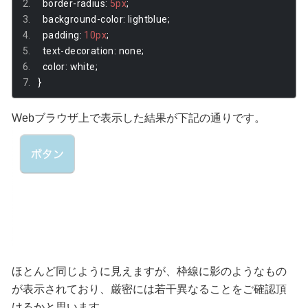
  border
-
radius
:
5px
;
  background
-
color
:
 lightblue
;
  padding
:
10px
;
  text
-
decoration
:
 none
;
  color
:
 white
;
}
Webブラウザ上で表示した結果が下記の通りです。
ほとんど同じように見えますが、枠線に影のようなもの
が表示されており、厳密には若干異なることをご確認頂
けるかと思います。