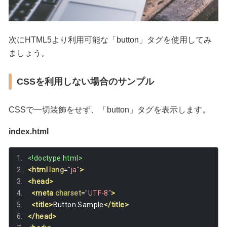
次にHTML5より利用可能な「button」タグを使用してみ
ましょう。
CSSを利用しない場合のサンプル
CSSで一切装飾をせず、「button」タグを表示します。
index.html
<!doctype html>
<html
lang
=
"ja"
>
<head>
<meta
charset
=
"UTF-8"
>
<title>
Button Sample
</title>
</head>