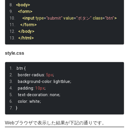
<body>
<form>
<input
type
=
"submit"
value
=
"ボタン"
class
=
"btn"
>
</form>
</body>
</html>
style.css
.
btn 
{
  border
-
radius
:
5px
;
  background
-
color
:
 lightblue
;
  padding
:
10px
;
  text
-
decoration
:
 none
;
  color
:
 white
;
}
Webブラウザで表示した結果が下記の通りです。