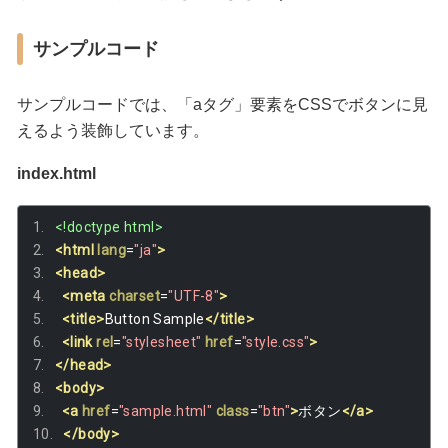
サンプルコード
サンプルコードでは、「aタグ」要素をCSSでボタンに見
えるよう装飾しています。
index.html
<!doctype html>
<html
lang
=
"ja"
>
<head>
<meta
charset
=
"UTF-8"
>
<title>
Button Sample
</title>
<link
rel
=
"stylesheet"
href
=
"style.css"
>
</head>
<body>
<a
href
=
"sample.html"
class
=
"btn"
>
ボタン
</a>
</body>