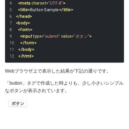
<meta
charset
=
"UTF-8"
>
<title>
Button Sample
</title>
</head>
<body>
<form>
<input
type
=
"submit"
value
=
"ボタン"
>
</form>
</body>
</html>
Webブラウザ上で表示した結果が下記の通りです。
「button」タグで作成した時よりも、少し小さいシンプル
なボタンが表示されています。