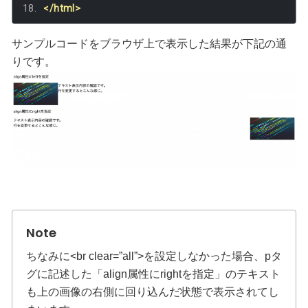
</html>
サンプルコードをブラウザ上で表示した結果が下記の通
りです。
ちなみに<br clear=”all”>を設定しなかった場合、pタ
グに記述した「align属性にrightを指定」のテキスト
も上の画像の右側に回り込んだ状態で表示されてし