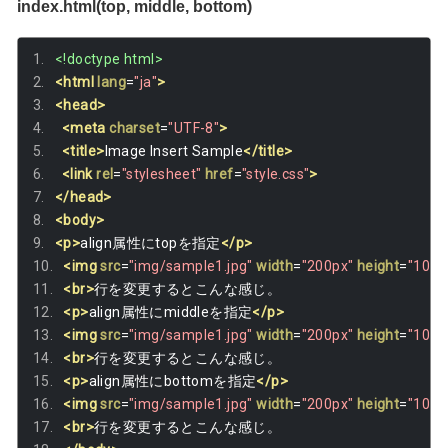
index.html(top, middle, bottom)
<!doctype html>
<html
lang
=
"ja"
>
<head>
<meta
charset
=
"UTF-8"
>
<title>
Image Insert Sample
</title>
<link
rel
=
"stylesheet"
href
=
"style.css"
>
</head>
<body>
<p>
align属性にtopを指定
</p>
<img
src
=
"img/sample1.jpg"
width
=
"200px"
height
=
"100p
<br>
行を変更するとこんな感じ。
<p>
align属性にmiddleを指定
</p>
<img
src
=
"img/sample1.jpg"
width
=
"200px"
height
=
"100p
<br>
行を変更するとこんな感じ。
<p>
align属性にbottomを指定
</p>
<img
src
=
"img/sample1.jpg"
width
=
"200px"
height
=
"100p
<br>
行を変更するとこんな感じ。