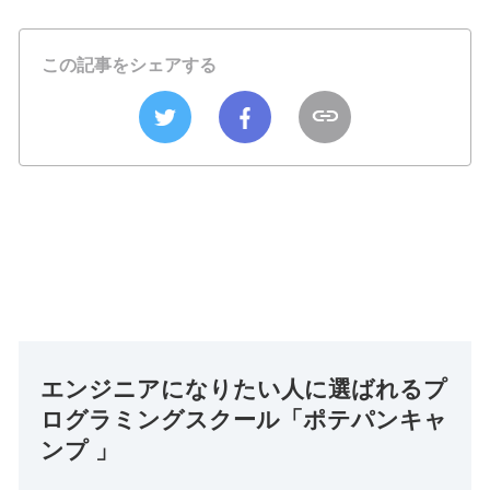
この記事をシェアする
エンジニアになりたい人に選ばれるプ
ログラミングスクール「ポテパンキャ
ンプ 」