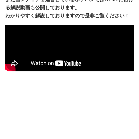
る解説動画も公開しております。
わかりやすく解説しておりますので是非ご覧ください！