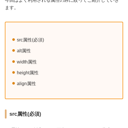
今回はよく利用される属性のみに絞ってご紹介していき
ます。
src属性(必須)
alt属性
width属性
height属性
align属性
src属性(必須)