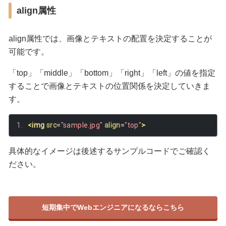
align属性
align属性では、画像とテキストの配置を決定することが
可能です。
「top」「middle」「bottom」「right」「left」の値を指定
することで画像とテキストの位置関係を決定していきま
す。
<img
src
=
"sample.jpg"
align
=
"top"
>
具体的なイメージは後述するサンプルコードでご確認く
ださい。
短期集中でWebエンジニアになるならこちら