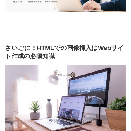
さいごに：HTMLでの画像挿入はWebサイ
ト作成の必須知識