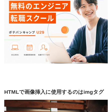
HTMLで画像挿入に使用するのはimgタグ