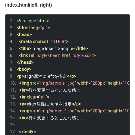
index.html(left, right)
<!doctype html>
<html
lang
=
"ja"
>
<head>
<meta
charset
=
"UTF-8"
>
<title>
Image Insert Sample
</title>
<link
rel
=
"stylesheet"
href
=
"style.css"
>
</head>
<body>
<p>
align属性にleftを指定
</p>
<img
src
=
"img/sample1.jpg"
width
=
"200px"
height
=
"100p
<br>
行を変更するとこんな感じ。
<br
clear
=
"all"
>
<p>
align属性にrightを指定
</p>
<img
src
=
"img/sample1.jpg"
width
=
"200px"
height
=
"100p
<br>
行を変更するとこんな感じ。
</body>