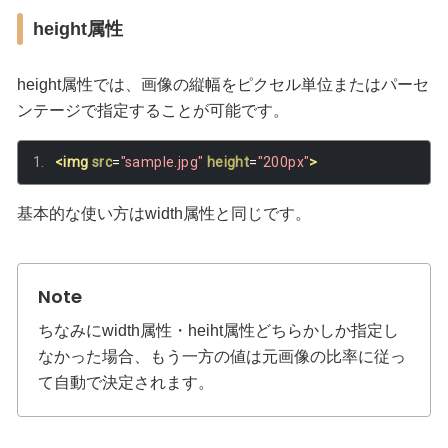
height属性
height属性では、画像の縦幅をピクセル単位またはパーセ
ンテージで指定することが可能です。
<img
src
=
"sample.jpg"
height
=
"200px"
>
基本的な使い方はwidth属性と同じです。
ちなみにwidth属性・heiht属性どちらかしか指定し
なかった場合、もう一方の値は元画像の比率に従っ
て自動で決定されます。