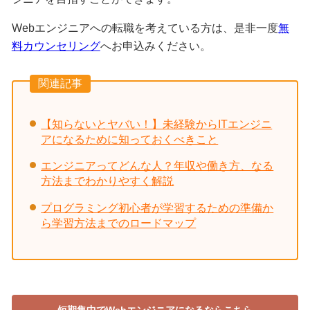
Webエンジニアへの転職を考えている方は、是非一度
無
料カウンセリング
へお申込みください。
関連記事
【知らないとヤバい！】未経験からITエンジニ
アになるために知っておくべきこと
エンジニアってどんな人？年収や働き方、なる
方法までわかりやすく解説
プログラミング初心者が学習するための準備か
ら学習方法までのロードマップ