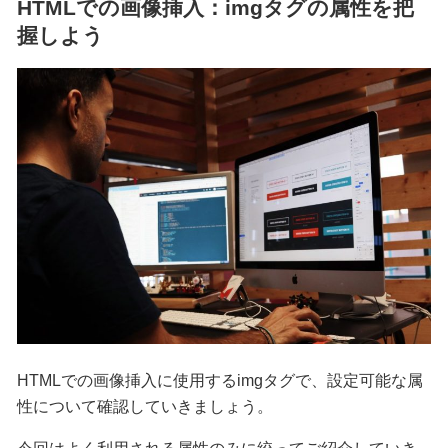
HTMLでの画像挿入：imgタグの属性を把
握しよう
HTMLでの画像挿入に使用するimgタグで、設定可能な属
性について確認していきましょう。