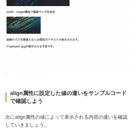
align属性に設定した値の違いをサンプルコード
で確認しよう
次にalign属性の値によって表示される内容の違いを確認
していきましょう。