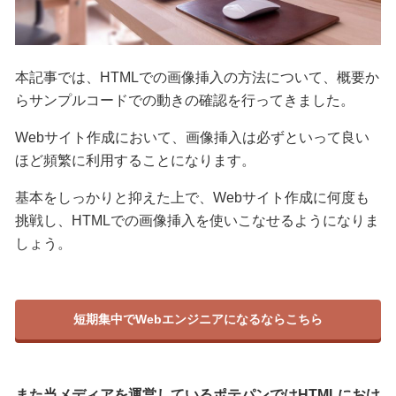
本記事では、HTMLでの画像挿入の方法について、概要か
らサンプルコードでの動きの確認を行ってきました。
Webサイト作成において、画像挿入は必ずといって良い
ほど頻繁に利用することになります。
基本をしっかりと抑えた上で、Webサイト作成に何度も
挑戦し、HTMLでの画像挿入を使いこなせるようになりま
しょう。
短期集中でWebエンジニアになるならこちら
また当メディアを運営しているポテパンではHTMLにおけ