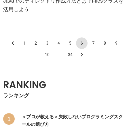
Javaでのディレクトリ作成方法とは？Filesクラスを
活用しよう
1
2
3
4
5
6
7
8
9
10
…
34
RANKING
ランキング
＜プロが教える＞失敗しないプログラミングスク
1
ールの選び方