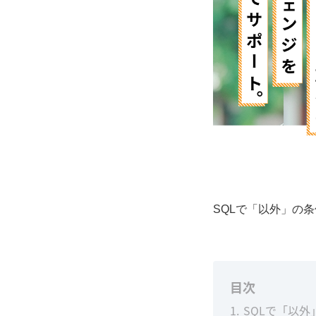
SQLで「以外」の
目次
1
SQLで「以