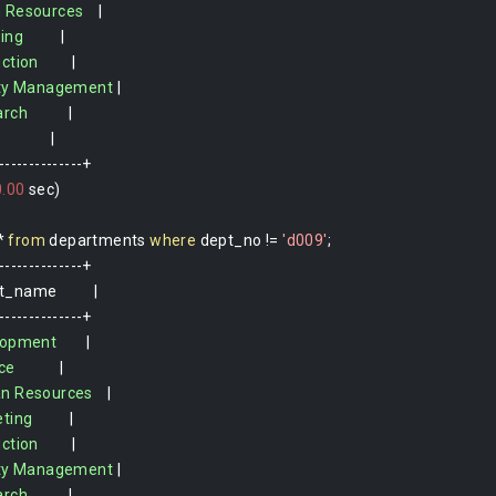
n
Resources
|
ing
|
ction
|
ty
Management
|
arch
|
|
--------------+
0.00
 sec
)
*
from
 departments 
where
 dept_no 
!=
'd009'
;
--------------+
_name          
|
--------------+
lopment
|
ce
|
an
Resources
|
ting
|
ction
|
ty
Management
|
arch
|