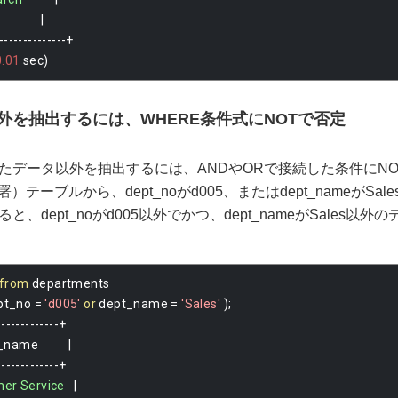
|
--------------+
0.01
 sec
)
外を抽出するには、WHERE条件式にNOTで否定
たデータ以外を抽出するには、ANDやORで接続した条件にN
（部署）テーブルから、dept_noがd005、またはdept_nameがS
、dept_noがd005以外でかつ、dept_nameがSales以
from
 departments 
pt_no 
=
'd005'
or
 dept_name 
=
'Sales'
);
-------------+
name          
|
-------------+
mer
Service
|