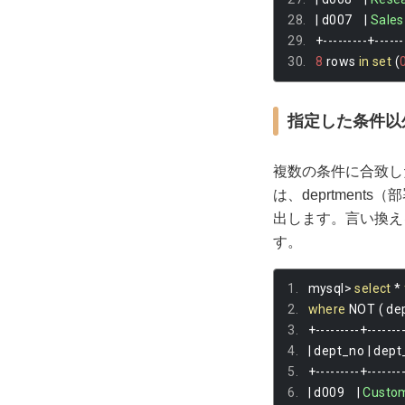
|
 d007    
|
Sales
+---------+------
8
 rows 
in
set
(
指定した条件以
複数の条件に合致し
は、deprtments
出します。言い換えると
す。
mysql
>
select
*
where
 NOT 
(
 de
+---------+-------
|
 dept_no 
|
 dept_
+---------+-------
|
 d009    
|
Custo