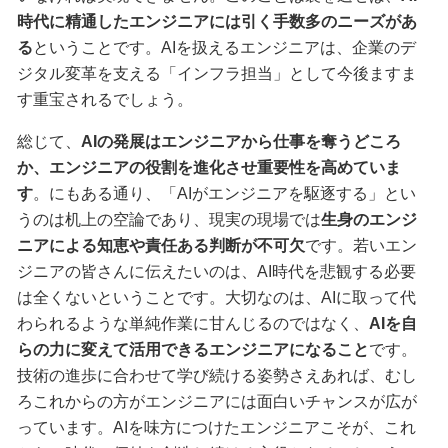
時代に精通したエンジニアには引く手数多のニーズがあ
る
ということです。AIを扱えるエンジニアは、企業のデ
ジタル変革を支える「インフラ担当」として今後ますま
す重宝されるでしょう。
総じて、
AIの発展はエンジニアから仕事を奪うどころ
か、エンジニアの役割を進化させ重要性を高めていま
す
。にもある通り、「AIがエンジニアを駆逐する」とい
うのは机上の空論であり、現実の現場では
生身のエンジ
ニアによる知恵や責任ある判断が不可欠
です。若いエン
ジニアの皆さんに伝えたいのは、AI時代を悲観する必要
は全くないということです。大切なのは、AIに取って代
わられるような単純作業に甘んじるのではなく、
AIを自
らの力に変えて活用できるエンジニアになること
です。
技術の進歩に合わせて学び続ける姿勢さえあれば、むし
ろこれからの方がエンジニアには面白いチャンスが広が
っています。AIを味方につけたエンジニアこそが、これ