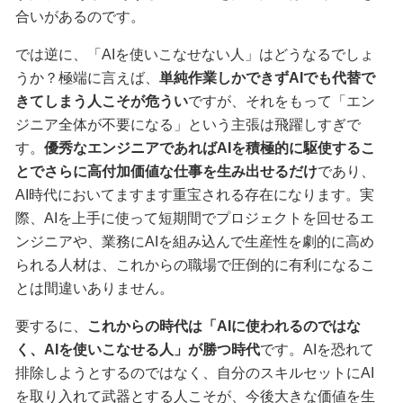
合いがあるのです。
では逆に、「AIを使いこなせない人」はどうなるでしょ
うか？極端に言えば、
単純作業しかできずAIでも代替で
きてしまう人こそが危うい
ですが、それをもって「エン
ジニア全体が不要になる」という主張は飛躍しすぎで
す。
優秀なエンジニアであればAIを積極的に駆使するこ
とでさらに高付加価値な仕事を生み出せるだけ
であり、
AI時代においてますます重宝される存在になります。実
際、AIを上手に使って短期間でプロジェクトを回せるエ
ンジニアや、業務にAIを組み込んで生産性を劇的に高め
られる人材は、これからの職場で圧倒的に有利になるこ
とは間違いありません。
要するに、
これからの時代は「AIに使われるのではな
く、AIを使いこなせる人」が勝つ時代
です。AIを恐れて
排除しようとするのではなく、自分のスキルセットにAI
を取り入れて武器とする人こそが、今後大きな価値を生