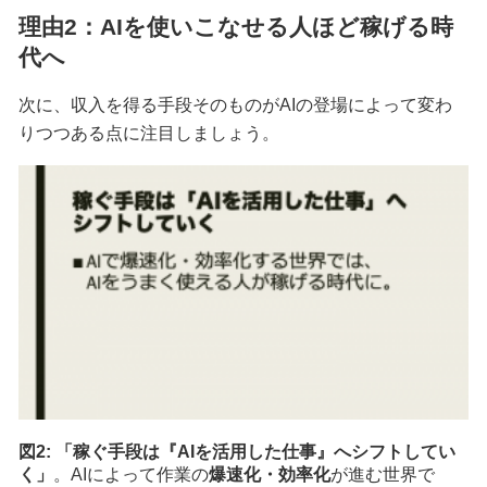
理由2：AIを使いこなせる人ほど稼げる時
代へ
次に、収入を得る手段そのものがAIの登場によって変わ
りつつある点に注目しましょう。
図2:
「稼ぐ手段は『AIを活用した仕事』へシフトしてい
く」
。AIによって作業の
爆速化・効率化
が進む世界で