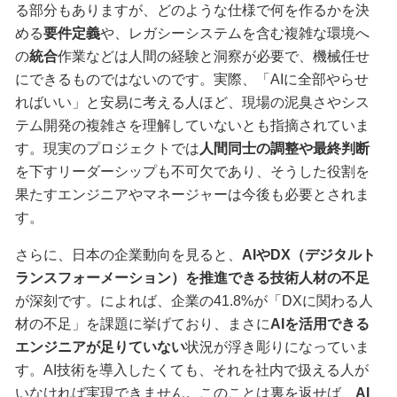
る部分もありますが、どのような仕様で何を作るかを決
める
要件定義
や、レガシーシステムを含む複雑な環境へ
の
統合
作業などは人間の経験と洞察が必要で、機械任せ
にできるものではないのです。実際、「AIに全部やらせ
ればいい」と安易に考える人ほど、現場の泥臭さやシス
テム開発の複雑さを理解していないとも指摘されていま
す。現実のプロジェクトでは
人間同士の調整や最終判断
を下すリーダーシップも不可欠であり、そうした役割を
果たすエンジニアやマネージャーは今後も必要とされま
す。
さらに、日本の企業動向を見ると、
AIやDX（デジタルト
ランスフォーメーション）を推進できる技術人材の不足
が深刻です。によれば、企業の41.8%が「DXに関わる人
材の不足」を課題に挙げており、まさに
AIを活用できる
エンジニアが足りていない
状況が浮き彫りになっていま
す。AI技術を導入したくても、それを社内で扱える人が
いなければ実現できません。このことは裏を返せば、
AI