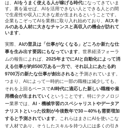
は、
AIをうまく使える人が稼げる時代
になってきていま
す。裏を返せば、AIを活用できない人とできる人との間
で生産性や収入に大きな差が生まれるということです。
企業もこぞってAIを業務に取り入れ始めており、
AIスキ
ルのある人材に大きなチャンスと高収入の機会が訪れて
います
。
実際、
AIの普及は「仕事がなくなる」どころか新たな仕
事を生み出す要因にもなっています
。世界経済フォーラ
ムの報告によれば、
2025年までにAIと自動化によって消
える仕事が約8500万ある一方で、それ以上にあたる約
9700万の新たな仕事が創出される
と予測されています。
つまり、AIによって一時的に一部の職種は減少しても、
それを上回るペースで
AI時代に適応した新しい職種や雇
用機会が生まれていく
ということです。特にテクノロジ
ー業界では、
AI・機械学習のスペシャリストやデータア
ナリストといった役割が今後数年で30～40%も需要増加
すると予測されています
。これらはまさにAIを使いこな
す人材であり、そうしたスキルを持つ人には多くの引き