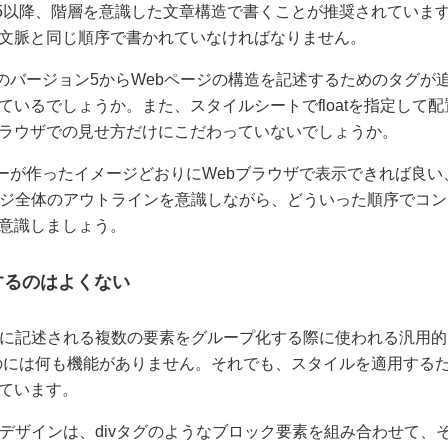
ン5以降、階層を意識した文章構造で書くことが推奨されていま
文脈と同じ順序で書かれていなければなりません。
Lのバージョン5からWebページの構造を記述するためのタグが
ているでしょうか。また、スタイルシートでfloatを指定して
ラウザでの見せ方だけにこだわっていないでしょうか。
ナーが作ったイメージどおりにWebブラウザで表示できれば良
ージ全体のアウトラインを意識しながら、どういった順序でコ
意識しましょう。
用するのはよくない
TMLに記述される複数の要素をグループ化する際に使われる汎用
ものには何も機能がありません。それでも、スタイルを適用する
ています。
のデザインは、divタグのようなブロック要素を組み合わせて、