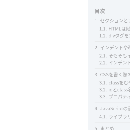
目次
1
セクションと
1.1
HTMLは
1.2
divタグ
2
インデントや
2.1
そもそも
2.2
インデン
3
CSSを書く際
3.1
class
3.2
idとcl
3.3
プロパテ
4
JavaScript
4.1
ライブラ
5
まとめ