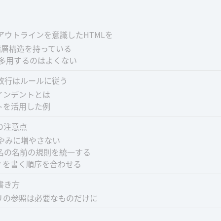
アウトラインを意識したHTMLを
階層構造を持っている
を多用するのはよくない
改行はルールに従う
インデントとは
トを活用した例
の注意点
をむやみに増やさない
ass名の名前の規則を統一する
ィを書く順序を合わせる
の書き方
リの参照は必要なものだけに