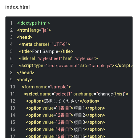
index.html
<!doctype html>
<html
lang
=
"ja"
>
<head>
<meta
charset
=
"UTF-8"
>
<title>
Font Sample
</title>
<link
rel
=
"stylesheet"
href
=
"style.css"
>
<script
type
=
"text/javascript"
src
=
"sample.js"
></script>
</head>
<body>
<form
name
=
"sample"
>
<select
name
=
"select1"
onchange
=
"
change
(
this
)
"
>
<option>
選択してください
</option>
<option
value
=
"1番目"
>
項目1
</option>
<option
value
=
"2番目"
>
項目2
</option>
<option
value
=
"3番目"
>
項目3
</option>
<option
value
=
"4番目"
>
項目4
</option>
<option
value
=
"5番目"
>
項目5
</option>