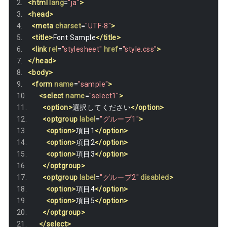
<html
lang
=
"ja"
>
<head>
<meta
charset
=
"UTF-8"
>
<title>
Font Sample
</title>
<link
rel
=
"stylesheet"
href
=
"style.css"
>
</head>
<body>
<form
name
=
"sample"
>
<select
name
=
"select1"
>
<option>
選択してください
</option>
<optgroup
label
=
"グループ1"
>
<option>
項目1
</option>
<option>
項目2
</option>
<option>
項目3
</option>
</optgroup>
<optgroup
label
=
"グループ2"
disabled
>
<option>
項目4
</option>
<option>
項目5
</option>
</optgroup>
</select>