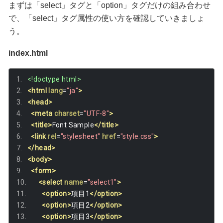
まずは「select」タグと「option」タグだけの組み合わせ
で、「select」タグ属性の使い方を確認していきましょ
う。
index.html
<!doctype html>
<html
lang
=
"ja"
>
<head>
<meta
charset
=
"UTF-8"
>
<title>
Font Sample
</title>
<link
rel
=
"stylesheet"
href
=
"style.css"
>
</head>
<body>
<form>
<select
name
=
"select1"
>
<option>
項目1
</option>
<option>
項目2
</option>
<option>
項目3
</option>