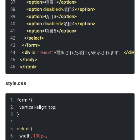
<option>
項目1
</option>
<option
disabled
>
項目2
</option>
<option>
項目3
</option>
<option
disabled
>
項目4
</option>
<option>
項目5
</option>
</select>
</form>
<div
id
=
"result"
>
選択された項目が表示されます。
</div>
</body>
</html>
style.css
form 
*{
  vertical
-
align
:
 top
;
}
select
{
  width
:
130px
;