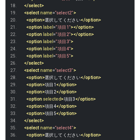
</select>
<select
name
=
"select2"
>
<option>
選択してください
</option>
<option
label
=
"項目1"
></option>
<option
label
=
"項目2"
></option>
<option
label
=
"項目3"
>
<option
label
=
"項目4"
>
<option
label
=
"項目5"
>
</select>
<select
name
=
"select3"
>
<option>
選択してください
</option>
<option>
項目1
</option>
<option>
項目2
</option>
<option
selected
>
項目3
</option>
<option>
項目4
</option>
<option>
項目5
</option>
</select>
<select
name
=
"select4"
>
<option>
選択してください
</option>