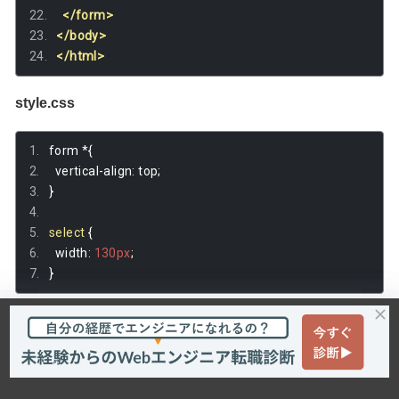
</form>
</body>
</html>
style.css
form 
*{
  vertical
-
align
:
 top
;
}
select
{
  width
:
130px
;
}
サンプルを表示した際の初期表示が下記の画像です。