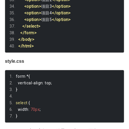
<option>
項目3
</option>
<option>
項目4
</option>
<option>
項目5
</option>
</select>
</form>
</body>
</html>
style.css
form 
*{
  vertical
-
align
:
 top
;
}
select
{
  width
:
70px
;
}