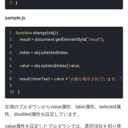
}
sample.js
function
 change
(
obj
)
{
    result 
=
 document
.
getElementById
(
"result"
);
    index 
=
 obj
.
selectedIndex
;
value
=
 obj
.
options
[
index
].
value
;
    result
.
innerText 
=
value
+
"の値が表示されています。"
;
}
左側のプルダウンからvalue属性、label属性、selected属
性、disabled属性を設定しています。
value属性を設定したプルダウンでは、選択項目を切り替