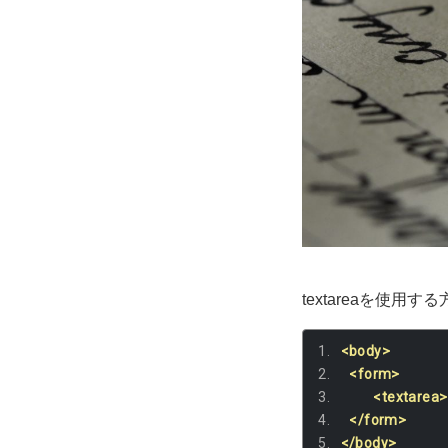
textareaを使用
<body>
<form>
<textarea>
</form>
</body>