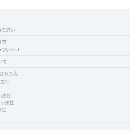
reaの違い
書き方
eaの使い分け
いて
更された点
us属性
th属性
lder属性
d属性