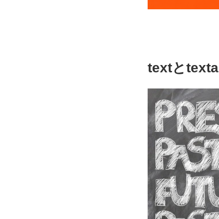
textとtex