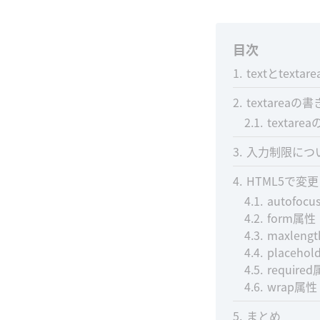
目次
1
textとtexta
2
textareaの
2.1
textar
3
入力制限につ
4
HTML5で変
4.1
autofoc
4.2
form属性
4.3
maxleng
4.4
placeho
4.5
require
4.6
wrap属性
5
まとめ