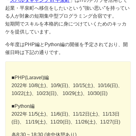
「
スパルタキャンプ in 平泉町
」はITのチカラを活用して
起業・平泉町へ移住をしたいという”強い思い”を持ってい
る人が対象の短期集中型プログラミング合宿です。
短期間でスキルを本格的に身につけていくためのキッカ
ケを提供しています。
今年度はPHP編とPython編の開催を予定されており、開
催日時は下記の通りです。
■PHP(Laravel)編
2022年 10/8(土)、10/9(日)、10/15(土)、10/16(日)、
10/22(土)、10/23(日)、 10/29(土)、10/30(日)
■Python編
2022年 11/5(土)、11/6(日)、11/12日(土)、11/13日
(日)、 11/19(土)、11/20(日)、11/26(土)、11/27(日)
各8:30 ~ 18:30 (途中休憩あり)