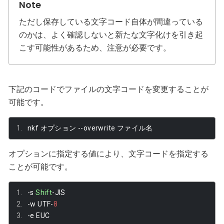
ただし保存している文字コード自体が間違っている
のかは、よく確認しないと新たな文字化けを引き起
こす可能性があるため、注意が必要です。
下記のコードでファイルの文字コードを変更することが
可能です。
nkf 
オプション
--
overwrite 
ファイル名
オプションに指定する値により、文字コードを指定する
ことが可能です。
-
s 
Shift
-
JIS
-
w UTF
-
8
-
e EUC