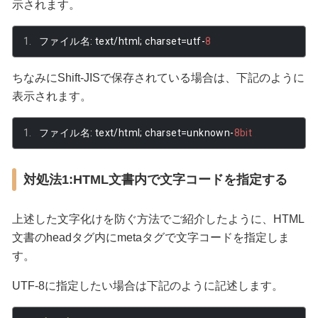
示されます。
ファイル名:
 text
/
html
;
 charset
=
utf
-
8
ちなみにShift-JISで保存されている場合は、下記のように
表示されます。
ファイル名:
 text
/
html
;
 charset
=
unknown
-
8bit
対処法1:HTML文書内で文字コードを指定する
上述した文字化けを防ぐ方法でご紹介したように、HTML
文書のheadタグ内にmetaタグで文字コードを指定しま
す。
UTF-8に指定したい場合は下記のように記述します。