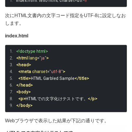
index
.
html
:
 text
/
html
;
 charset
=
utf
-
8
次にHTML文書内の文字コード指定をUTF-8に設定しなお
します。
index.html
<!doctype html>
<html
lang
=
"ja"
>
<head>
<meta
charset
=
"utf-8"
>
<title>
HTML Garbled Sample
</title>
</head>
<body>
<p>
HTMLでの文字化けテストです。
</p>
</body>
Webブラウザで表示した結果が下記の通りです。