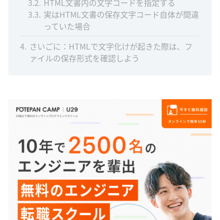
3.2
HTML文書内の文字コードを指定する
3.3
実はHTML文書の保存文字コード自体が間違
っていた場合
4
さいごに：HTMLで文字化けが起きた際は、フ
ァイルの保存形式を確認しよう