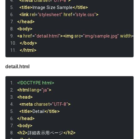
<meta
charset
=
"UTF-8"
>
<title>
Image Size Sample
</title>
<link
rel
=
"stylesheet"
href
=
"style.css"
>
</head>
<body>
<a
href
=
"detail.html"
><img
src
=
"img/sample.jpg"
width
=
"1
</body>
</html>
detail.html
<!DOCTYPE html>
<html
lang
=
"ja"
>
<head>
<meta
charset
=
"UTF-8"
>
<title>
Detail
</title>
</head>
<body>
<h2>
詳細表示用ページ
</h2>