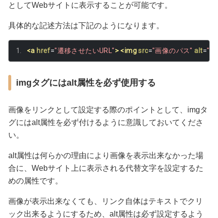
としてWebサイトに表示することが可能です。
具体的な記述方法は下記のようになります。
<a
href
=
"遷移させたいURL"
>
<img
src
=
"画像のパス"
alt
=
"テ
imgタグにはalt属性を必ず使用する
画像をリンクとして設定する際のポイントとして、imgタ
グにはalt属性を必ず付けるように意識しておいてくださ
い。
alt属性は何らかの理由により画像を表示出来なかった場
合に、Webサイト上に表示される代替文字を設定するた
めの属性です。
画像が表示出来なくても、リンク自体はテキストでクリ
ック出来るようにするため、alt属性は必ず設定するよう