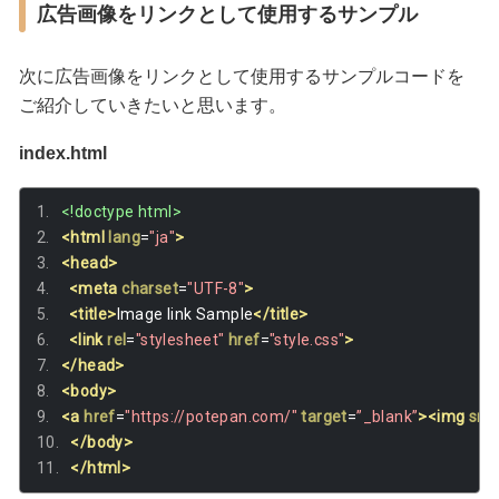
広告画像をリンクとして使用するサンプル
次に広告画像をリンクとして使用するサンプルコードを
ご紹介していきたいと思います。
index.html
<!doctype html>
<html
lang
=
"ja"
>
<head>
<meta
charset
=
"UTF-8"
>
<title>
Image link Sample
</title>
<link
rel
=
"stylesheet"
href
=
"style.css"
>
</head>
<body>
<a
href
=
"https://potepan.com/"
target
=
”_blank”
><img
src
</body>
</html>