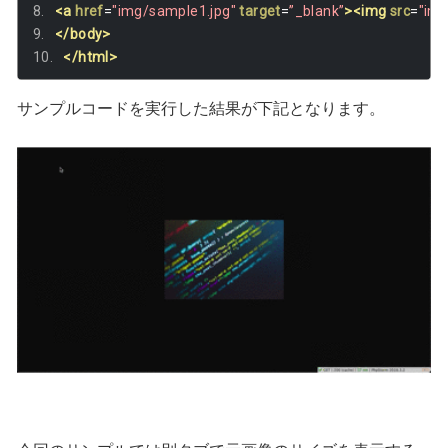
<a
href
=
"img/sample1.jpg"
target
=
”_blank”
><img
src
=
"img
</body>
</html>
サンプルコードを実行した結果が下記となります。