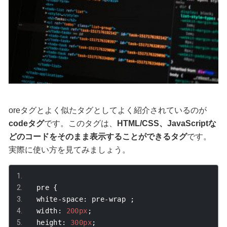
oreタグとよく似たタグとしてよく紹介されているのが
codeタグ
です。このタグは、
HTML/CSS、JavaScriptな
どのコードをそのまま表示することができるタグ
です。
実際に使い方を見てみましょう。
  pre 
{
  white
-
space
:
 pre
-
wrap 
;
  width
:
200px
;
  height
:
300px
;