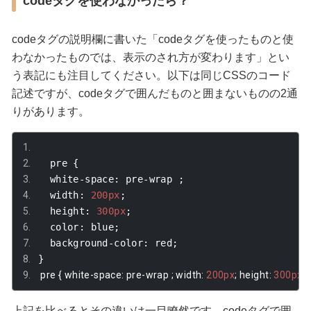
codeタグを使わなかったら？
codeタグの説明欄に書いた「codeタグを使ったものと使
わなかったものでは、表示のされ方が変わります」とい
う表記にも注目してください。以下は同じCSSのコード
記述ですが、codeタグで囲んだものと囲まないものの2通
りがあります。
  pre 
{
  white
-
space
:
 pre
-
wrap 
;
  width
:
200px
;
  height
:
300px
;
  color
:
 blue
;
  background
-
color
:
 red
;
}
 pre 
{
 white
-
space
:
 pre
-
wrap 
;
 width
:
200px
;
 height
:
300px
;
 
上記を比べるとその違いは一目瞭然です。codeタグで囲