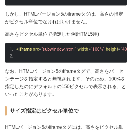
しかし、HTMLバージョン5のiframeタグは、高さの指定
がピクセル単位でなければいけません。
高さをピクセル単位で指定した例(HTML5用)
<iframe
src
=
"subwindow.html"
width
=
"100%"
height
=
"400p
なお、HTMLバージョン5のiframeタグで、高さをパーセ
ンテージを指定すると無視されます。そのため、100%を
指定したのにデフォルトの150ピクセルで表示される、と
いったことがあります。
サイズ指定はピクセル単位で
HTMLバージョン5のiframeタグには、高さをピクセル単