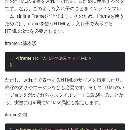
別のHTMLの文書を入れ子で配置するために使用するタグ
です。なお、このような入れ子のことをインラインフレ
ーム（Inline Frame)と呼びます。そのため、iframeを使う
ためには、irameを使うHTMLと、入れ子で表示する
HTMLの2つを必要とします。
iframeの基本形
<iframe
src
=
"入れ子で表示するHTML"
>
ただし、入れ子で表示するHTMLのサイズを指定したり、
枠線の太さやマージンなども必要です。そしてHTMLのバ
ージョン5ではそれらをスタイルシートに記述することか
ら、実際にはid属性やclass属性も指定します。
iframeの例
<iframe
src
=
"inline_frame.html"
id
=
"inline_frame"
>