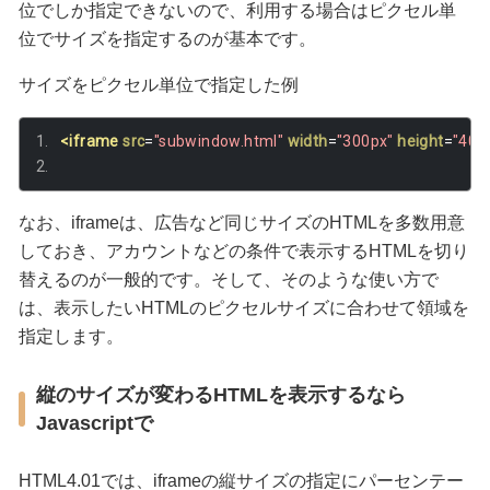
位でしか指定できないので、利用する場合はピクセル単
位でサイズを指定するのが基本です。
サイズをピクセル単位で指定した例
<iframe
src
=
"subwindow.html"
width
=
"300px"
height
=
"400
なお、iframeは、広告など同じサイズのHTMLを多数用意
しておき、アカウントなどの条件で表示するHTMLを切り
替えるのが一般的です。そして、そのような使い方で
は、表示したいHTMLのピクセルサイズに合わせて領域を
指定します。
縦のサイズが変わるHTMLを表示するなら
Javascriptで
HTML4.01では、iframeの縦サイズの指定にパーセンテー