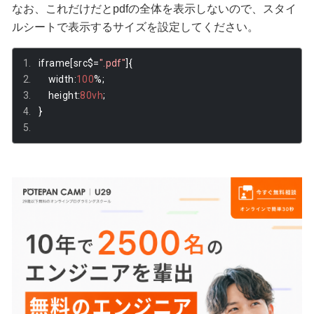
なお、これだけだとpdfの全体を表示しないので、スタイ
ルシートで表示するサイズを設定してください。
iframe
[
src$
=
".pdf"
]{
    width
:
100
%;
    height
:
80vh
;
}