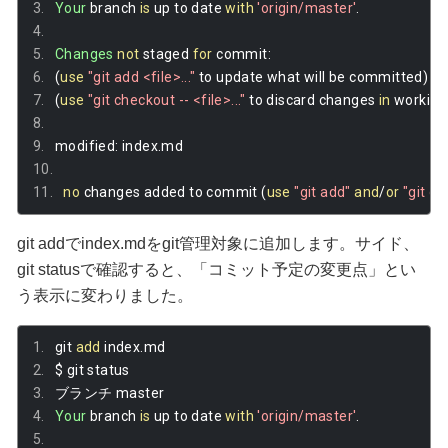
Your
 branch 
is
 up to date 
with
'origin/master'
.
Changes
not
 staged 
for
 commit
:
(
use
"git add <file>..."
 to update what will be committed
)
(
use
"git checkout -- <file>..."
 to discard changes 
in
 working
modified
:
 index
.
md
no
 changes added to commit 
(
use
"git add"
and
/
or
"git c
git addでindex.mdをgit管理対象に追加します。サイド、
git statusで確認すると、「コミット予定の変更点」とい
う表示に変わりました。
git 
add
 index
.
md
$ git status
ブランチ
 master
Your
 branch 
is
 up to date 
with
'origin/master'
.