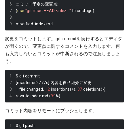
コミット予定の変更点:
(
use
"git reset HEAD <file>..."
 to unstage
)
modified
:
 index
.
md
変更をコミットします。git commitを実行するとエディタ
が開くので、変更点に関するコメントを入力します。何
も入力しないとコミットが中断されるので注意しましょ
う。
$ git commit
[
master cc2777c
]
内容を自己紹介に変更
1
 file changed
,
12
 insertions
(+),
37
 deletions
(-)
rewrite index
.
md 
(
99
%)
コミット内容をリモートにプッシュします。
$ git push