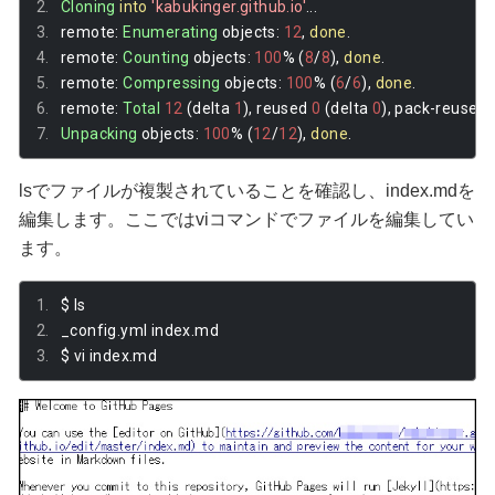
Cloning
into
'kabukinger.github.io'
...
remote
:
Enumerating
 objects
:
12
,
done
.
remote
:
Counting
 objects
:
100
%
(
8
/
8
),
done
.
remote
:
Compressing
 objects
:
100
%
(
6
/
6
),
done
.
remote
:
Total
12
(
delta 
1
),
 reused 
0
(
delta 
0
),
 pack
-
reused 
Unpacking
 objects
:
100
%
(
12
/
12
),
done
.
lsでファイルが複製されていることを確認し、index.mdを
編集します。ここではviコマンドでファイルを編集してい
ます。
$ ls
_config
.
yml index
.
md
$ vi index
.
md