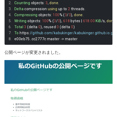
Counting
 objects
:
3
,
done
.
Delta
 compression 
using
 up to 
2
 threads
.
Compressing
 objects
:
100
%
(
3
/
3
),
done
.
Writing
 objects
:
100
%
(
3
/
3
),
618
 bytes 
|
618.00
KiB
/
s
,
done
.
Total
3
(
delta 
0
),
 reused 
0
(
delta 
0
)
To
 https
:
//github.com/kabukinger/kabukinger.github.io.git
e00eb75
..
cc2777c master 
->
 master
公開ページが変更されました。