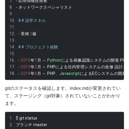
-
応用情報技術者
-
ネットワークスペシャリスト
## 語学スキル
-
英検
2
級
## プロジェクト経験
-
2010
年
7
月
～
Python
による画像認識システムの開発
 PG
-
2013
年
2
月
～
 PHP
による社内管理システムの改修
設計＆
-
2019
年
4
月
～
 PHP
、
Javascript
による
EC
システムの開発
gitのステータスを確認します。index.mdが変更されてい
て、ステージング（git対象）されていないことがわかり
ます。
$ git status
ブランチ
 master