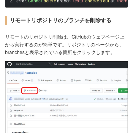
error
:
Cannot
delete
 branch 
'test3'
checked
out
 at 
'/home/
リモートリポジトリのブランチを削除する
リモートのリポジトリ削除は、GitHubのウェブページ上
から実行するのが簡単です。リポジトリのページから、
branchesと表示されている箇所をクリックします。