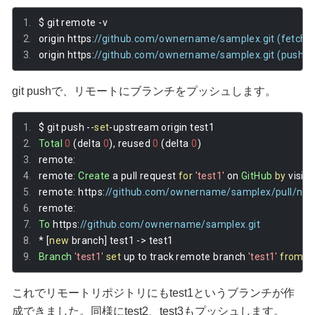
$ git remote 
-
v
origin https
:
//github.com/ownername/samplex.git (fetch)
origin https
:
//github.com/ownername/samplex.git (push)
git pushで、リモートにブランチをプッシュします。
$ git push 
--
set
-
upstream origin test1
Total
0
(
delta 
0
),
 reused 
0
(
delta 
0
)
remote
:
remote
:
Create
 a pull request 
for
'test1'
 on 
GitHub
by
 visiti
remote
:
 https
:
//github.com/ownername/samplex/pull/new
remote
:
To
 https
:
//github.com/ownername/samplex.git
*
[
new
 branch
]
 test1 
->
 test1
Branch
'test1'
set
 up to track remote branch 
'test1'
from
'o
これでリモートリポジトリにもtest1というブランチが作
成できました。同様にtest2、test3もプッシュします。