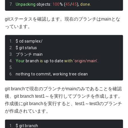
Unpacking
 objects
:
100
%
(
45
/
45
),
done
.
gitステータスを確認します。現在のブランチはmainとな
っています。
$ cd samplex
/
$ git status
ブランチ
 main
Your
 branch 
is
 up to date 
with
'origin/main'
.
nothing to commit
,
 working tree clean
git branchで現在のブランチがmainのみであることを確認
後、git branch test1～を実行してブランチを作成します。
作成後にgit branchを実行すると、test1～test3のブランチ
が作成されています。
$ git branch