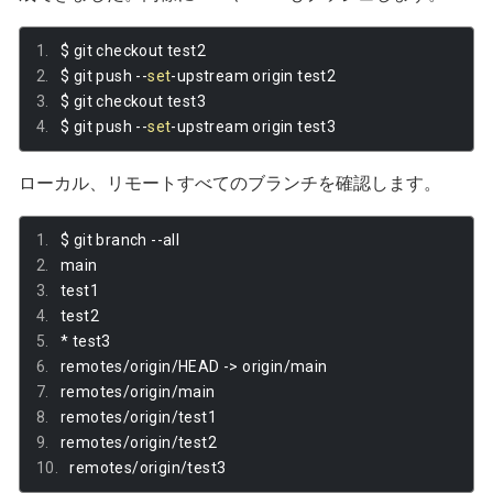
$ git checkout test2
$ git push 
--
set
-
upstream origin test2
$ git checkout test3
$ git push 
--
set
-
upstream origin test3
ローカル、リモートすべてのブランチを確認します。
$ git branch 
--
all
main
test1
test2
*
 test3
remotes
/
origin
/
HEAD 
->
 origin
/
main
remotes
/
origin
/
main
remotes
/
origin
/
test1
remotes
/
origin
/
test2
remotes
/
origin
/
test3