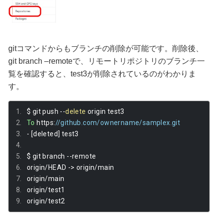
gitコマンドからもブランチの削除が可能です。削除後、
git branch –remoteで、リモートリポジトリのブランチ一
覧を確認すると、test3が削除されているのがわかりま
す。
$ git push 
--
delete
 origin test3
To
 https
:
//github.com/ownername/samplex.git
-
[
deleted
]
 test3
$ git branch 
--
remote
origin
/
HEAD 
->
 origin
/
main
origin
/
main
origin
/
test1
origin
/
test2