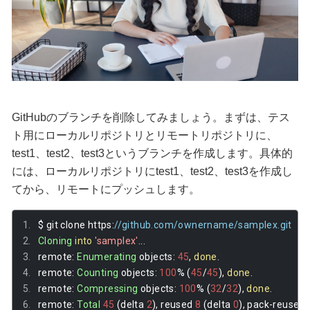
GitHubのブランチを削除してみましょう。まずは、テス
ト用にローカルリポジトリとリモートリポジトリに、
test1、test2、test3というブランチを作成します。具体的
には、ローカルリポジトリにtest1、test2、test3を作成し
てから、リモートにプッシュします。
$ git clone https
:
//github.com/ownername/samplex.git
Cloning
into
'samplex'
...
remote
:
Enumerating
 objects
:
45
,
done
.
remote
:
Counting
 objects
:
100
%
(
45
/
45
),
done
.
remote
:
Compressing
 objects
:
100
%
(
32
/
32
),
done
.
remote
:
Total
45
(
delta 
2
),
 reused 
8
(
delta 
0
),
 pack
-
reused 