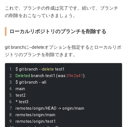
これで、ブランチの作成は完了です。続いて、ブランチ
の削除をおこなっていきましょう。
ローカルリポジトリのブランチを削除する
git branchに–deleteオプションを指定するとローカルリポ
ジトリのブランチを削除できます。
$ git branch 
--
delete
 test1
Deleted
 branch test1 
(
was 
39e2a41
).
$ git branch 
--
all
main
test2
*
 test3
remotes
/
origin
/
HEAD 
->
 origin
/
main
remotes
/
origin
/
main
remotes
/
origin
/
test1