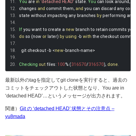
You
 are 
in
'detached HEAD'
 state
.
You
 can look around
,
 m
changes 
and
 commit them
,
and
 you can discard any com
state without impacting any branches 
by
 performing ano
If
 you want to create a 
new
 branch to retain commits you
do
 so 
(
now 
or
 later
)
by
using
-
b 
with
 the checkout comma
  git checkout 
-
b 
<
new
-
branch
-
name
>
Checking
out
 files
:
100
%
(
316570
/
316570
),
done
.
最新以外のtagを指定してgit cloneを実行すると、過去の
コミットをチェックアウトした状態となり、You are in
‘detached HEAD’…というメッセージが出力されます。
関連）
Git の ‘detached HEAD’ 状態とその注意点 –
yu8mada