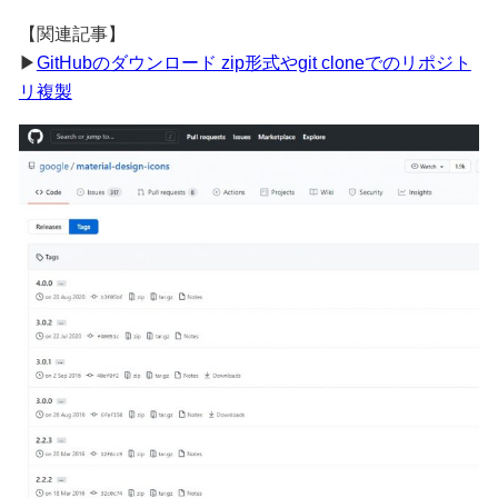
【関連記事】
▶
GitHubのダウンロード zip形式やgit cloneでのリポジト
リ複製