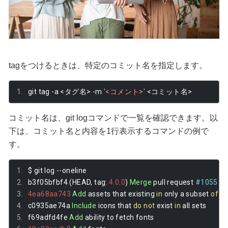
tagをつけるときは、特定のコミット名を指定します。
git tag 
-
a 
<タグ名>
-
m 
'<コメント>'
<コミット名>
コミット名は、git logコマンドで一覧を確認できます。以
下は、コミット名と内容を1行表示するコマンドの例で
す。
$ git log 
--
oneline
b3f05bfbf4 
(
HEAD
,
 tag
:
4.0
.
0
)
Merge
 pull request 
#1055 fr
4ea68aa743
Add
 assets that existing 
in
 only a subset 
of
 th
c0935ae74a 
Include
 icons that 
do
not
 exist 
in
 all sets
f69adfd4fe 
Add
 ability to fetch fonts