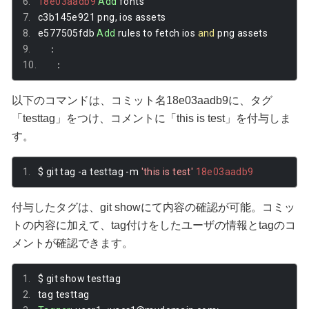
18e03aadb9
Add
 fonts
c3b145e921 png
,
 ios assets
e577505fdb 
Add
 rules to fetch ios 
and
 png assets
：
：
以下のコマンドは、コミット名18e03aadb9に、タグ
「testtag」をつけ、コメントに「this is test」を付与しま
す。
$ git tag 
-
a testtag 
-
m 
'this is test'
18e03aadb9
付与したタグは、git showにて内容の確認が可能。コミッ
トの内容に加えて、tag付けをしたユーザの情報とtagのコ
メントが確認できます。
$ git show testtag
tag testtag