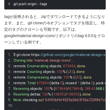
git push origin 
--
tags
tagが反映されると、zipでダウンロードできるようになり
ます。また、git cloneの-bオプションでタグを指定し、特
定のタグのクローンも可能です。以下は、
google/material-design-iconsリポジトリのtag 4.0.0をクロ
ーンしている例です。
$ git clone https
:
//github.com/google/material-design-icons
Cloning
into
'material-design-icons'
...
remote
:
Enumerating
 objects
:
873844
,
done
.
remote
:
Counting
 objects
:
100
%
(
2
/
2
),
done
.
remote
:
Compressing
 objects
:
100
%
(
2
/
2
),
done
.
remote
:
Total
873844
(
delta 
0
),
 reused 
1
(
delta 
0
),
 pack
-
re
Receiving
 objects
:
100
%
(
873844
/
873844
),
188.45
MiB
|
2.
Resolving
 deltas
:
100
%
(
108092
/
108092
),
done
.
Note
:
 checking 
out
'b3f05bfbf4329a5b63f50a720f867c2ba