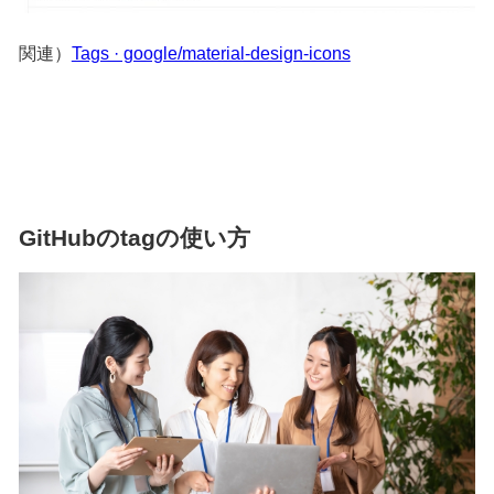
関連）
Tags · google/material-design-icons
GitHubのtagの使い方