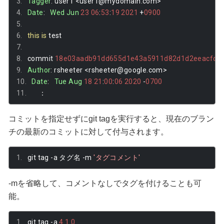
Tagger
:
 user1 
<
user1@mydomain
.
com
>
Date
:
Wed
Jun
23
06
:
53
:
19
2021
+
0900
this
is
 test
commit 
18e03aadb91dd655d1e43a5911d82d1d2eeacfd7
Author
:
 rsheeter 
<
rsheeter@google
.
com
>
Date
:
Tue
Aug
18
21
:
00
:
06
2020
-
0700
：
コミットを指定せずにgit tagを実行すると、現在のブラン
チの最新のコミットに対して付与されます。
git tag 
-
a 
タグ名
-
m 
'タグコメント'
-mを省略して、コメントなしでタグを付けることも可
能。
git tag 
-
a 
4.1
.
0