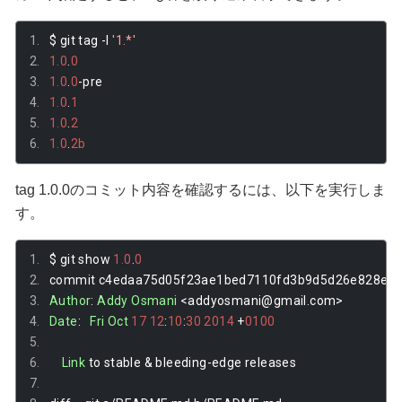
$ git tag 
-
l 
'1.*'
1.0
.
0
1.0
.
0
-
pre
1.0
.
1
1.0
.
2
1.0
.
2b
tag 1.0.0のコミット内容を確認するには、以下を実行しま
す。
$ git show 
1.0
.
0
commit c4edaa75d05f23ae1bed7110fd3b9d5d26e828e5 
Author
:
Addy
Osmani
<
addyosmani@gmail
.
com
>
Date
:
Fri
Oct
17
12
:
10
:
30
2014
+
0100
Link
 to stable 
&
 bleeding
-
edge releases