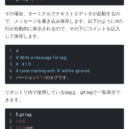
その場合、ターミナルでテキストエディタが起動するの
で、メッセージを書き込み保存します。以下のように#の
行が自動的に表示されるので、その下にコメントを記入
して保存します。
#
# Write a message for tag:
#   4.1.0
# Lines starting with '#' will be ignored.
バージョン
4.1
.
0
のタグです。
リポジトリ内で使用しているtagは、git tagで一覧表示で
きます。
$ git tag
1.0
.
0
1.0
.
0
-
pre