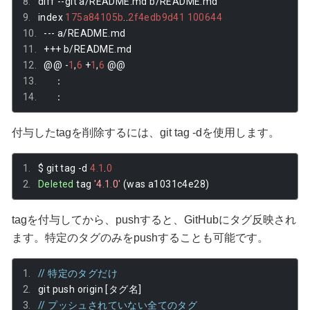
diff 
--
git a
/
README
.
md b
/
README
.
md
index 
175a84105b
..
2f4edb9d41
100644
---
 a
/
README
.
md
+++
 b
/
README
.
md
@@
-
1
,
6
+
1
,
6
@@
：
：
付与したtagを削除するには、git tag -dを使用します。
$ git tag 
-
d 
4.1
.
0
Deleted
 tag 
'4.1.0'
(
was a1031c4e28
)
tagを付与してから、pushすると、GitHubにタグ反映され
ます。特定のタグのみをpushすることも可能です。
// 特定のタグだけ
git push origin 
[タグ名]
// プッシュされていない全てのタグ