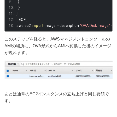
}
}
]
_EOF_
aws ec2 
import
-
image 
--
description 
"OVA Disk Image"
--
d
このステップを経ると、AWSマネジメントコンソールの
AMIの場所に、OVA形式からAMIへ変換した後のイメージ
が現れます。
あとは通常のEC2インスタンスの立ち上げと同じ要領で
す。