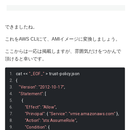
できましたね。
これをAWS CLIにて、AMIイメージに変換しましょう。
ここからは一応は掲載しますが、雰囲気だけをつかんで
頂けると幸いです。
cat 
<<
"_EOF_"
>
 trust
-
policy
.
json
{
"Version"
:
"2012-10-17"
,
"Statement"
:
[
{
"Effect"
:
"Allow"
,
"Principal"
:
{
"Service"
:
"vmie.amazonaws.com"
},
"Action"
:
"sts:AssumeRole"
,
"Condition"
:
{