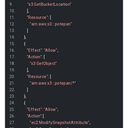
"s3:GetBucketLocation"
],
"Resource"
:
[
"arn:aws:s3:::potepan"
]
},
{
"Effect"
:
"Allow"
,
"Action"
:
[
"s3:GetObject"
],
"Resource"
:
[
"arn:aws:s3:::potepan/*"
]
},
{
"Effect"
:
"Allow"
,
"Action"
:[
"ec2:ModifySnapshotAttribute"
,