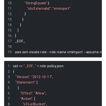
"StringEquals"
:{
"sts:Externalid"
:
"vmimport"
}
}
}
]
}
_EOF_
aws iam create
-
role 
--
role
-
name vmimport 
--
assume
-
rol
cat 
<<
"_EOF_"
>
 role
-
policy
.
json
{
"Version"
:
"2012-10-17"
,
"Statement"
:
[
{
"Effect"
:
"Allow"
,
"Action"
:
[
"s3:ListBucket"
,