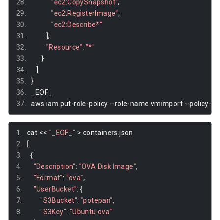
"ec2:CopySnapshot"
,
"ec2:RegisterImage"
,
"ec2:Describe*"
],
"Resource"
:
"*"
}
]
}
_EOF_
aws iam put
-
role
-
policy 
--
role
-
name vmimport 
--
policy
-
na
cat 
<<
"_EOF_"
>
 containers
.
json
[
{
"Description"
:
"OVA Disk Image"
,
"Format"
:
"ova"
,
"UserBucket"
:
{
"S3Bucket"
:
"potepan"
,
"S3Key"
:
"Ubuntu.ova"