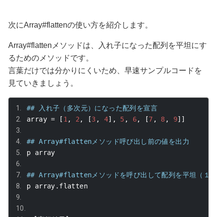
次に
Array#flatten
の使い方を紹介します。
Array#flatten
メソッドは、入れ子になった配列を平坦にす
るためのメソッドです。
言葉だけでは分かりにくいため、早速サンプルコードを
見ていきましょう。
## 入れ子（多次元）になった配列を宣言
array 
=
[
1
,
2
,
[
3
,
4
],
5
,
6
,
[
7
,
8
,
9
]]
## Array#flattenメソッド呼び出し前の値を出力
p array
## Array#flattenメソッドを呼び出して配列を平坦（
p array
.
flatten