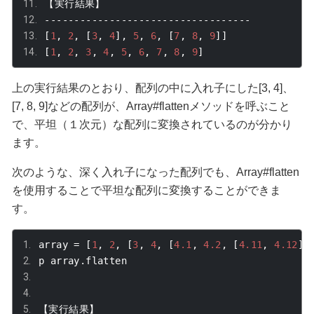
【実行結果】
-----------------------------------
[
1
,
2
,
[
3
,
4
],
5
,
6
,
[
7
,
8
,
9
]]
[
1
,
2
,
3
,
4
,
5
,
6
,
7
,
8
,
9
]
上の実行結果のとおり、配列の中に入れ子にした
[3, 4]
、
[7, 8, 9]
などの配列が、
Array#flatten
メソッドを呼ぶこと
で、平坦（１次元）な配列に変換されているのが分かり
ます。
次のような、深く入れ子になった配列でも、
Array#flatten
を使用することで平坦な配列に変換することができま
す。
array 
=
[
1
,
2
,
[
3
,
4
,
[
4.1
,
4.2
,
[
4.11
,
4.12
]]
p array
.
flatten
【実行結果】