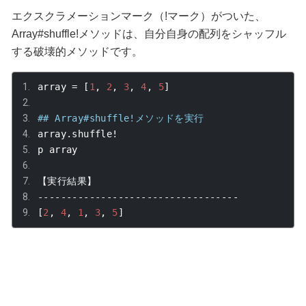
エクスクラメーションマーク（!マーク）がついた、
Array#shuffle!
メソッドは、自分自身の配列をシャッフル
する破壊的メソッドです。
array 
=
[
1
,
2
,
3
,
4
,
5
]
## Array#shuffle!メソッドを実行
array
.
shuffle
!
p array
【実行結果】
-----------------------------------
[
2
,
4
,
1
,
3
,
5
]