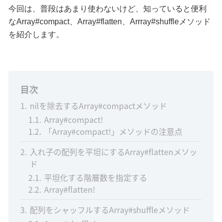
今回は、普段はあまり使わないけど、知っていると便利
な
Array#compact
、
Array#flatten
、
Arrray#shuffle
メソッド
を紹介します。
目次
1
nilを除去するArray#compactメソッド
1.1
Array#compact!
1.2
「Array#compact!」メソッドの注意点
2
入れ子の配列を平坦にするArray#flattenメソッ
ド
2.1
平坦化する階層数を指定する
2.2
Array#flatten!
3
配列をシャッフルするArray#shuffleメソッド