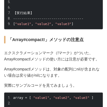
【実行結果】
-----------------------------------
[
"value1"
,
"value2"
,
"value3"
]
「Array#compact!」メソッドの注意点
エクスクラメーションマーク（!マーク）がついた、
Array#compact!
メソッドの使い方には注意が必要です。
Array#compact!
メソッドは、対象の配列に
nil
が含まれな
い場合は戻り値が
nil
になります。
実際にサンプルコードを見てみましょう。
array 
=
[
"value1"
,
"value2"
,
"value3"
]