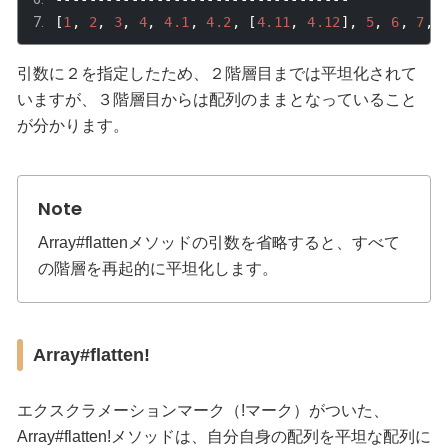
[
1
,
2
,
3
,
4
,
4.1
,
4.2
,
[
4.11
,
4.12
],
5
,
6
,
7
,
引数に２を指定したため、２階層目までは平坦化されて
いますが、３階層目からは配列のままとなっていること
が分かります。
Array#flatten
メソッドの引数を省略すると、すべて
の階層を再起的に平坦化します。
Array#flatten!
エクスクラメーションマーク（!マーク）がついた、
Array#flatten!
メソッドは、自分自身の配列を平坦な配列に