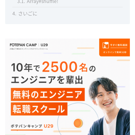
3.1
Array#shuffle!
4
さいごに