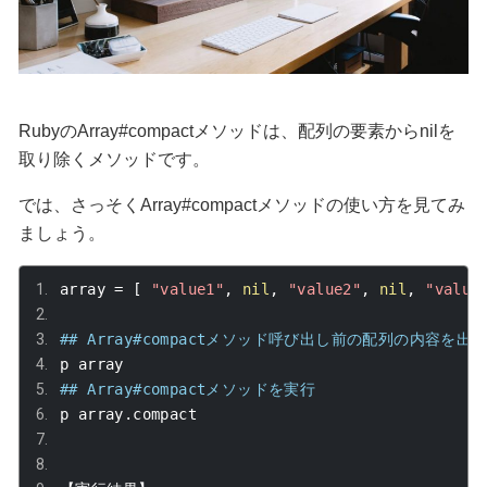
Rubyの
Array#compact
メソッドは、配列の要素から
nil
を
取り除くメソッドです。
では、さっそく
Array#compact
メソッドの使い方を見てみ
ましょう。
array 
=
[
"value1"
,
nil
,
"value2"
,
nil
,
"value
## Array#compactメソッド呼び出し前の配列の内容を出
p array 
## Array#compactメソッドを実行
p array
.
compact