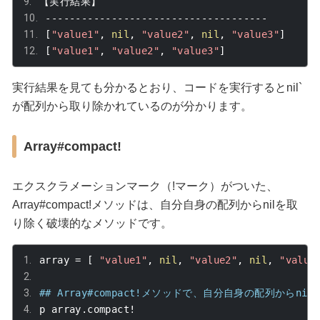
【実行結果】
-------------------------------------
[
"value1"
,
nil
,
"value2"
,
nil
,
"value3"
]
[
"value1"
,
"value2"
,
"value3"
]
実行結果を見ても分かるとおり、コードを実行するとnil`
が配列から取り除かれているのが分かります。
Array#compact!
エクスクラメーションマーク（!マーク）がついた、
Array#compact!
メソッドは、自分自身の配列から
nil
を取
り除く破壊的なメソッドです。
array 
=
[
"value1"
,
nil
,
"value2"
,
nil
,
"value
## Array#compact!メソッドで、自分自身の配列からni
p array
.
compact
!