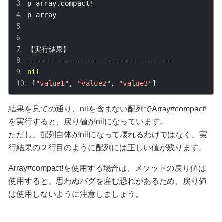
p array
.
compact
!
p array
【実行結果】
-----------------------------------
nil
[
"value1"
,
"value2"
,
"value3"
]
結果を見ての通り、
nil
を含まない配列で
Array#compact!
を実行すると、戻り値が
nil
になっています。
ただし、配列自体が
nil
になって壊れるわけではなく、実
行結果の２行目のように配列には正しい値が残ります。
Array#compact!
を使用する場合は、メソッドの戻り値は
使用すると、思わぬバグを産む恐れがあるため、戻り値
は使用しないように注意しましょう。