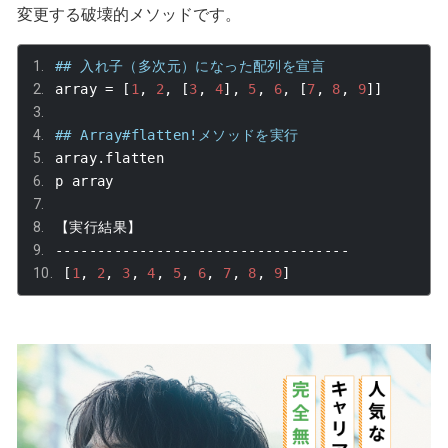
変更する破壊的メソッドです。
## 入れ子（多次元）になった配列を宣言
array 
=
[
1
,
2
,
[
3
,
4
],
5
,
6
,
[
7
,
8
,
9
]]
## Array#flatten!メソッドを実行
array
.
flatten
p array
【実行結果】
-----------------------------------
[
1
,
2
,
3
,
4
,
5
,
6
,
7
,
8
,
9
]