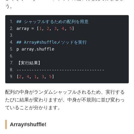
う。
## シャッフルするための配列を用意
array 
=
[
1
,
2
,
3
,
4
,
5
]
## Array#shuffleメソッドを実行
p array
.
shuffle
【実行結果】
-----------------------------------
[
2
,
4
,
1
,
3
,
5
]
配列の中身がランダムシャッフルされるため、実行する
たびに結果が変わりますが、中身が不規則に並び変わっ
ていることが分かります。
Array#shuffle!