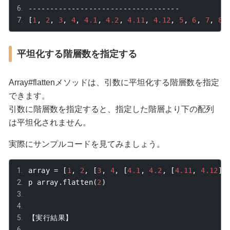
-----------------------------------
[
1
,
2
,
3
,
4
,
4.1
,
4.2
,
4.11
,
4.12
,
5
,
6
,
7
,
8
,
平坦化する階層数を指定する
Array#flatten
メソッドは、引数に平坦化する階層数を指定
できます。
引数に階層数を指定すると、指定した階層より下の配列
は平坦化されません。
実際にサンプルコードを見てみましょう。
array 
=
[
1
,
2
,
[
3
,
4
,
[
4.1
,
4.2
,
[
4.11
,
4.12
]]
p array
.
flatten
(
2
)
【実行結果】
-----------------------------------