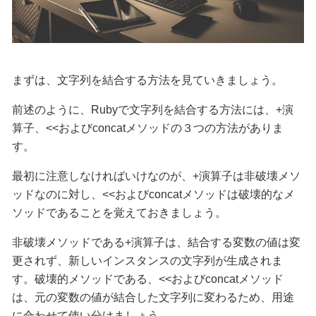
まずは、文字列を結合する方法を見ていきましょう。
前述のように、Rubyで文字列を結合する方法には、
+
演
算子、
<<
および
concat
メソッドの３つの方法がありま
す。
最初に注意しなければいけなのが、
+
演算子は非破壊メソ
ッドなのに対し、
<<
および
concat
メソッドは破壊的なメ
ソッドであることを覚えておきましょう。
非破壊メソッドである
+
演算子は、結合する変数の値は変
更されず、新しいインスタンスの文字列が生成されま
す。破壊的メソッドである、
<<
および
concat
メソッド
は、元の変数の値が結合した文字列に変わるため、用途
に合わせて使い分けましょう。