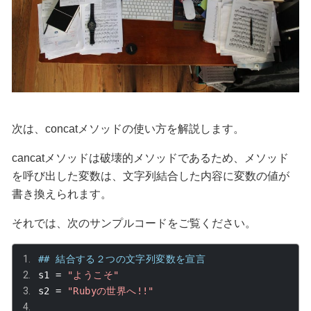
次は、
concat
メソッドの使い方を解説します。
cancat
メソッドは破壊的メソッドであるため、メソッド
を呼び出した変数は、文字列結合した内容に変数の値が
書き換えられます。
それでは、次のサンプルコードをご覧ください。
## 結合する２つの文字列変数を宣言
s1 
=
"ようこそ"
s2 
=
"Rubyの世界へ!!"