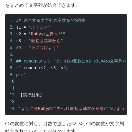
をまとめて文字列が結合できます。
## 結合する文字列の変数を4つ用意
s1 
=
"ようこそ"
s2 
=
"Rubyの世界へ!!"
s3 
=
"最初は基本から"
s4 
=
"身につけよう"
## cancatメソッドで、s1の変数にs2,s3,s4の文字列を
s1
.
concat
(
s2
,
 s3
,
 s4
)
p s1
【実行結果】
-----------------------------------
"ようこそRubyの世界へ!!最初は基本から身につけよう"
s1
の変数に対し、引数で渡した
s2
,
s3
,
s4
の変数が文字列
結合されていることが分かります。