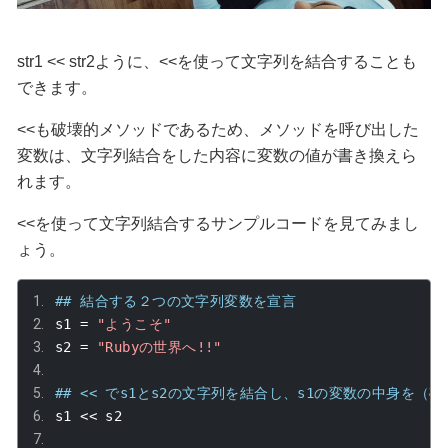
str1 << str2
ように、
<<
を使って文字列を結合することも
できます。
<<
も破壊的メソッドであるため、メソッドを呼び出した
変数は、文字列結合をした内容に変数の値が書き換えら
れます。
<<
を使って文字列結合するサンプルコードを見てみまし
ょう。
## 結合する２つの文字列変数を宣言
s1 
=
"ようこそ"
s2 
=
"Rubyの世界へ!!"
## << でs1とs2の文字列を結合し、s1の変数の中身を（
s1 
<<
 s2