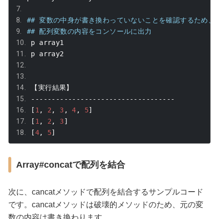
## 変数の中身が書き換わっていないことを確認するため、
## 配列変数の内容をコンソールに出力
p array1 
p array2
【実行結果】
-----------------------------------
[
1
,
2
,
3
,
4
,
5
]
[
1
,
2
,
3
]
[
4
,
5
]
Array#concatで配列を結合
次に、
cancat
メソッドで配列を結合するサンプルコード
です。
cancat
メソッドは破壊的メソッドのため、元の変
数の内容は書き換わります。