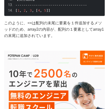
-----------------------------------
[
1
,
2
,
3
,
[
4
,
5
]]
このように、
<<
は配列の末尾に要素を１件追加するメソ
ッドのため、
array2
の内容が、配列の１要素として
array1
の末尾に追加されています。