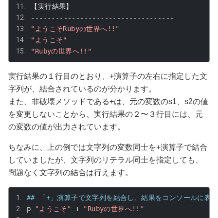
【実行結果】
-----------------------------------
"ようこそRubyの世界へ!!"
"ようこそ"
"Rubyの世界へ!!"
実行結果の１行目のとおり、
+
演算子の左右に指定した文
字列が、結合されているのが分かります。
また、非破壊メソッドである
+
は、元の変数の
s1
、
s2
の値
を変更しないことから、実行結果の２〜３行目には、元
の変数の値が出力されています。
ちなみに、上の例では文字列の変数同士を
+
演算子で結合
していましたが、文字列のリテラル同士を指定しても、
問題なく文字列の結合は行えます。
## 「+」演算子で文字列を結合し、結果をコンソールに表
p 
"ようこそ"
+
"Rubyの世界へ!!"