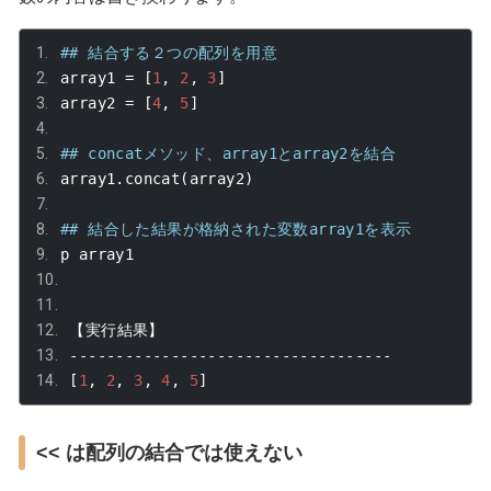
## 結合する２つの配列を用意
array1 
=
[
1
,
2
,
3
]
array2 
=
[
4
,
5
]
## concatメソッド、array1とarray2を結合
array1
.
concat
(
array2
)
## 結合した結果が格納された変数array1を表示
p array1
【実行結果】
-----------------------------------
[
1
,
2
,
3
,
4
,
5
]
<< は配列の結合では使えない