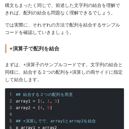
構文もまったく同じで、前述した文字列の結合を理解で
きれば、配列の結合も問題なく理解できるでしょう。
では実際に、それぞれの方法で配列を結合するサンプル
コードを確認していきましょう。
+
演算子で配列を結合
まずは、
+
演算子のサンプルコードです。文字列の結合と
同様に、結合する２つの配列を
+
演算しの両サイドに指定
して結合します。
## 結合する２つの配列を用意
array1 
=
[
1
,
2
,
3
]
array2 
=
[
4
,
5
]
## +演算しでで、array1とarray2を結合
p array1 
+
 array2