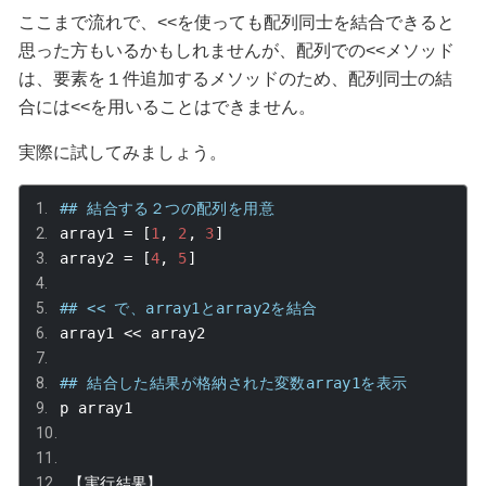
ここまで流れで、
<<
を使っても配列同士を結合できると
思った方もいるかもしれませんが、配列での
<<
メソッド
は、要素を１件追加するメソッドのため、配列同士の結
合には
<<
を用いることはできません。
実際に試してみましょう。
## 結合する２つの配列を用意
array1 
=
[
1
,
2
,
3
]
array2 
=
[
4
,
5
]
## << で、array1とarray2を結合
array1 
<<
 array2
## 結合した結果が格納された変数array1を表示
p array1
【実行結果】