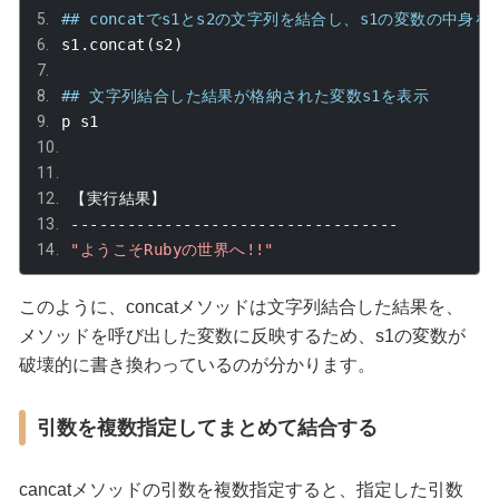
## concatでs1とs2の文字列を結合し、s1の変数の中身
s1
.
concat
(
s2
)
## 文字列結合した結果が格納された変数s1を表示
p s1
【実行結果】
-----------------------------------
"ようこそRubyの世界へ!!"
このように、
concat
メソッドは文字列結合した結果を、
メソッドを呼び出した変数に反映するため、
s1
の変数が
破壊的に書き換わっているのが分かります。
引数を複数指定してまとめて結合する
cancat
メソッドの引数を複数指定すると、指定した引数