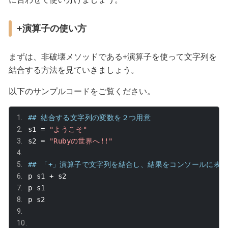
+
演算子の使い方
まずは、非破壊メソッドである
+
演算子を使って文字列を
結合する方法を見ていきましょう。
以下のサンプルコードをご覧ください。
## 結合する文字列の変数を２つ用意
s1 
=
"ようこそ"
s2 
=
"Rubyの世界へ!!"
## 「+」演算子で文字列を結合し、結果をコンソールに表
p s1 
+
 s2
p s1
p s2