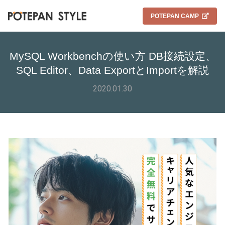
POTEPAN CAMP
MySQL Workbenchの使い方 DB接続設定、
SQL Editor、Data ExportとImportを解説
2020.01.30