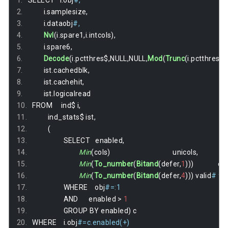
i
.
samplesize
,
i
.
dataobj
#
,
Nvl
(
i
.
spare1
,
i
.
intcols
)
,
i
.
spare6
,
Decode
(
i
.
pctthres$
,
NULL
,
NULL
,
Mod
(
Trunc
(
i
.
pctthres$
/
ist
.
cachedblk
,
ist
.
cachehit
,
ist
.
logicalread
FROM
ind$
i
,
ind_stats$
ist
,
(
SELECT
enabled
,
Min
(
cols
)
unicols
,
Min
(
To_number
(
Bitand
(
defer
,
1
)
)
)
de
Min
(
To_number
(
Bitand
(
defer
,
4
)
)
)
valid
#
f
r
WHERE
obj
#
=
:1
AND
enabled
>
1
GROUP
BY
enabled
)
c
WHERE
i
.
obj
#
=
c
.
enabled
(
+
)