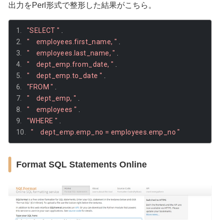
出力をPerl形式で整形した結果がこちら。
"SELECT "
.
"    employees.first_name, "
.
"    employees.last_name, "
.
"    dept_emp.from_date, "
.
"    dept_emp.to_date "
.
"FROM "
.
"    dept_emp, "
.
"    employees "
.
"WHERE "
.
"    dept_emp.emp_no = employees.emp_no "
Format SQL Statements Online