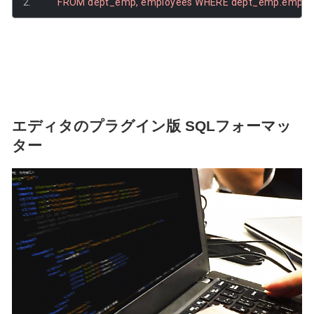
'FROM dept_emp, employees WHERE dept_emp.emp_no
エディタのプラグイン版 SQLフォーマッ
ター