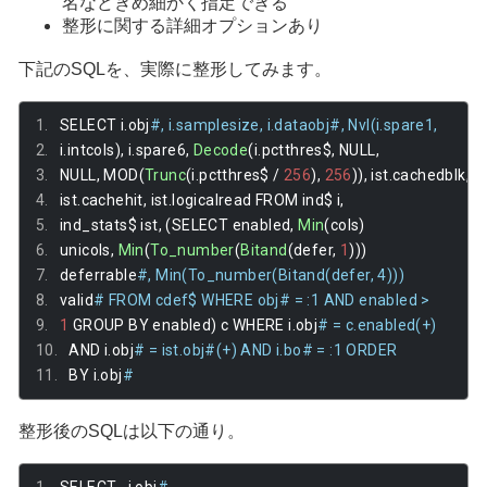
名などきめ細かく指定できる
整形に関する詳細オプションあり
下記のSQLを、実際に整形してみます。
SELECT i
.
obj
#, i.samplesize, i.dataobj#, Nvl(i.spare1, 
i
.
intcols
),
 i
.
spare6
,
Decode
(
i
.
pctthres$
,
 NULL
,
NULL
,
 MOD
(
Trunc
(
i
.
pctthres$ 
/
256
),
256
)),
 ist
.
cachedblk
,
ist
.
cachehit
,
 ist
.
logicalread FROM ind$ i
,
ind_stats$ ist
,
(
SELECT enabled
,
Min
(
cols
)
unicols
,
Min
(
To_number
(
Bitand
(
defer
,
1
)))
deferrable
#, Min(To_number(Bitand(defer, 4))) 
valid
# FROM cdef$ WHERE obj# = :1 AND enabled > 
1
 GROUP BY enabled
)
 c WHERE i
.
obj
# = c.enabled(+) 
AND i
.
obj
# = ist.obj#(+) AND i.bo# = :1 ORDER 
BY i
.
obj
#
整形後のSQLは以下の通り。
SELECT
i
.
obj
#
,