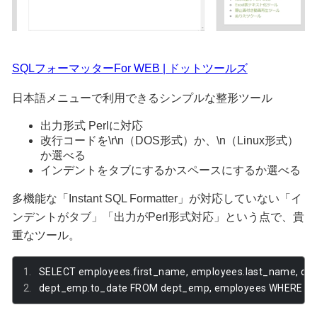
SQLフォーマッターFor WEB | ドットツールズ
日本語メニューで利用できるシンプルな整形ツール
出力形式 Perlに対応
改行コードを\r\n（DOS形式）か、\n（Linux形式）
か選べる
インデントをタブにするかスペースにするか選べる
多機能な「Instant SQL Formatter」が対応していない「イ
ンデントがタブ」「出力がPerl形式対応」という点で、貴
重なツール。
SELECT employees
.
first_name
,
 employees
.
last_name
,
 de
dept_emp
.
to_date FROM dept_emp
,
 employees WHERE d