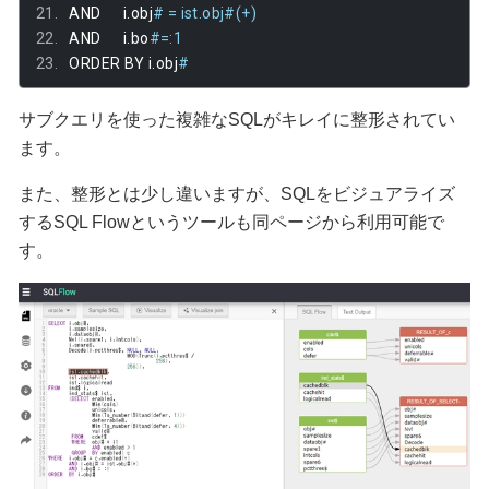
AND
i
.
obj
#
=
ist
.
obj#
(
+
)
AND
i
.
bo
#
=
:1
ORDER
BY
i
.
obj
#
サブクエリを使った複雑なSQLがキレイに整形されてい
ます。
また、整形とは少し違いますが、SQLをビジュアライズ
するSQL Flowというツールも同ページから利用可能で
す。