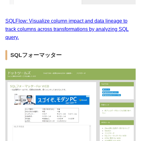
SQLFlow: Visualize column impact and data lineage to
track columns across transformations by analyzing SQL
query.
SQLフォーマッター