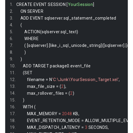
CREATE EVENT SESSION 
[
YourSession
]
    ON SERVER
    ADD EVENT sqlserver
.
sql_statement_completed
(
        ACTION
(
sqlserver
.
sql_text
)
        WHERE
(
[
sqlserver
].[
like_i_sql_unicode_string
]([
sqlserver
].[
sql
)
)
    ADD TARGET package0
.
event_file
(
SET
        filename 
=
 N
'C:\Junk\YourSession_Target.xel'
,
        max_file_size 
=
(
2
),
        max_rollover_files 
=
(
2
)
)
    WITH 
(
        MAX_MEMORY 
=
2048
 KB
,
        EVENT_RETENTION_MODE 
=
 ALLOW_MULTIPLE_EVE
        MAX_DISPATCH_LATENCY 
=
3
 SECONDS
,