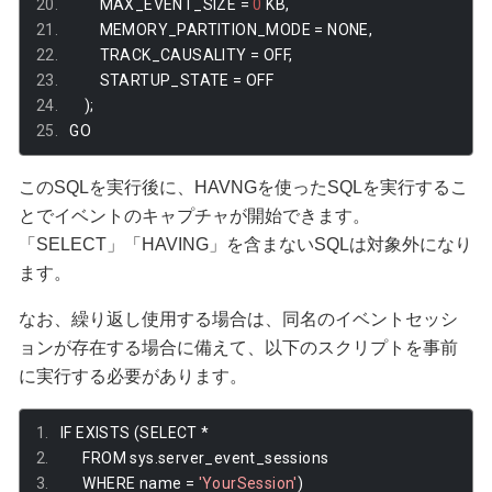
        MAX_EVENT_SIZE 
=
0
 KB
,
        MEMORY_PARTITION_MODE 
=
 NONE
,
        TRACK_CAUSALITY 
=
 OFF
,
        STARTUP_STATE 
=
 OFF
);
GO
このSQLを実行後に、HAVNGを使ったSQLを実行するこ
とでイベントのキャプチャが開始できます。
「SELECT」「HAVING」を含まないSQLは対象外になり
ます。
なお、繰り返し使用する場合は、同名のイベントセッシ
ョンが存在する場合に備えて、以下のスクリプトを事前
に実行する必要があります。
IF EXISTS 
(
SELECT 
*
      FROM sys
.
server_event_sessions
      WHERE name 
=
'YourSession'
)