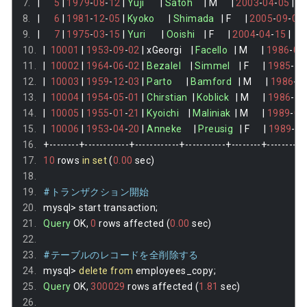
|
5
|
1979
-
08
-
12
|
Yuji
|
Satoh
|
 M      
|
2003
-
04
-
05
|
|
6
|
1981
-
12
-
05
|
Kyoko
|
Shimada
|
 F      
|
2005
-
09
-
01
|
7
|
1975
-
03
-
15
|
Yuri
|
Ooishi
|
 F      
|
2004
-
04
-
15
|
|
10001
|
1953
-
09
-
02
|
 xGeorgi    
|
Facello
|
 M      
|
1986
-
06
|
10002
|
1964
-
06
-
02
|
Bezalel
|
Simmel
|
 F      
|
1985
-
11
|
10003
|
1959
-
12
-
03
|
Parto
|
Bamford
|
 M      
|
1986
-
0
|
10004
|
1954
-
05
-
01
|
Chirstian
|
Koblick
|
 M      
|
1986
-
12
|
10005
|
1955
-
01
-
21
|
Kyoichi
|
Maliniak
|
 M      
|
1989
-
09
|
10006
|
1953
-
04
-
20
|
Anneke
|
Preusig
|
 F      
|
1989
-
06
+--------+------------+------------+-----------+--------+----------
10
 rows 
in
set
(
0.00
 sec
)
#トランザクション開始
mysql
>
 start transaction
;
Query
 OK
,
0
 rows affected 
(
0.00
 sec
)
#テーブルのレコードを全削除する
mysql
>
delete
from
 employees_copy
;
Query
 OK
,
300029
 rows affected 
(
1.81
 sec
)