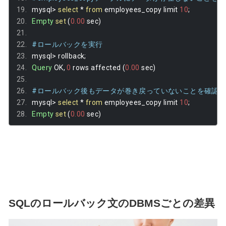
mysql
>
select
*
from
 employees_copy limit 
10
;
Empty
set
(
0.00
 sec
)
#ロールバックを実行
mysql
>
 rollback
;
Query
 OK
,
0
 rows affected 
(
0.00
 sec
)
#ロールバック後もデータが巻き戻っていないことを確認
mysql
>
select
*
from
 employees_copy limit 
10
;
Empty
set
(
0.00
 sec
)
SQLのロールバック文のDBMSごとの差異