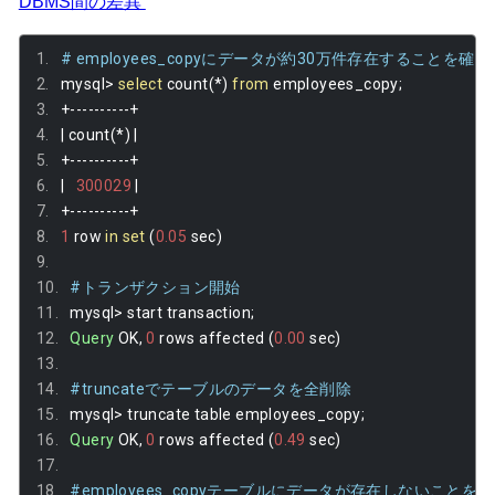
DBMS間の差異
# employees_copyにデータが約30万件存在することを確認
mysql
>
select
 count
(*)
from
 employees_copy
;
+----------+
|
 count
(*)
|
+----------+
|
300029
|
+----------+
1
 row 
in
set
(
0.05
 sec
)
#トランザクション開始
mysql
>
 start transaction
;
Query
 OK
,
0
 rows affected 
(
0.00
 sec
)
#truncateでテーブルのデータを全削除
mysql
>
 truncate table employees_copy
;
Query
 OK
,
0
 rows affected 
(
0.49
 sec
)
#employees_copyテーブルにデータが存在しないことを