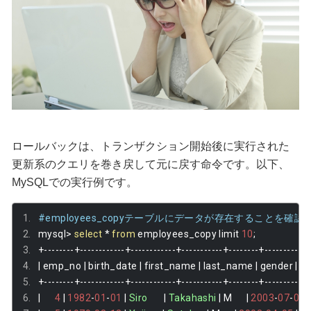
ロールバックは、トランザクション開始後に実行された
更新系のクエリを巻き戻して元に戻す命令です。以下、
MySQLでの実行例です。
#employees_copyテーブルにデータが存在することを確認
mysql
>
select
*
from
 employees_copy limit 
10
;
+--------+------------+------------+-----------+--------+-----------
|
 emp_no 
|
 birth_date 
|
 first_name 
|
 last_name 
|
 gender 
|
 hi
+--------+------------+------------+-----------+--------+-----------
|
4
|
1982
-
01
-
01
|
Siro
|
Takahashi
|
 M      
|
2003
-
07
-
01
|