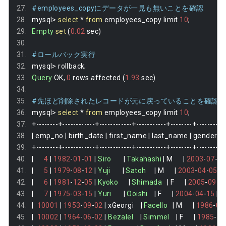
#employees_copyにデータが一見も無いことを確認
mysql
>
select
*
from
 employees_copy limit 
10
;
Empty
set
(
0.02
 sec
)
#ロールバック実行
mysql
>
 rollback
;
Query
 OK
,
0
 rows affected 
(
1.93
 sec
)
#先ほど削除されたレコードが元に戻っていることを確認
mysql
>
select
*
from
 employees_copy limit 
10
;
+--------+------------+------------+-----------+--------+----------
|
 emp_no 
|
 birth_date 
|
 first_name 
|
 last_name 
|
 gender 
|
 
+--------+------------+------------+-----------+--------+----------
|
4
|
1982
-
01
-
01
|
Siro
|
Takahashi
|
 M      
|
2003
-
07
-
01
|
5
|
1979
-
08
-
12
|
Yuji
|
Satoh
|
 M      
|
2003
-
04
-
05
|
|
6
|
1981
-
12
-
05
|
Kyoko
|
Shimada
|
 F      
|
2005
-
09
-
0
|
7
|
1975
-
03
-
15
|
Yuri
|
Ooishi
|
 F      
|
2004
-
04
-
15
|
|
10001
|
1953
-
09
-
02
|
 xGeorgi    
|
Facello
|
 M      
|
1986
-
06
|
10002
|
1964
-
06
-
02
|
Bezalel
|
Simmel
|
 F      
|
1985
-
11