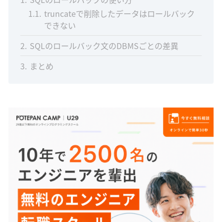
1.1
truncateで削除したデータはロールバック
できない
2
SQLのロールバック文のDBMSごとの差異
3
まとめ