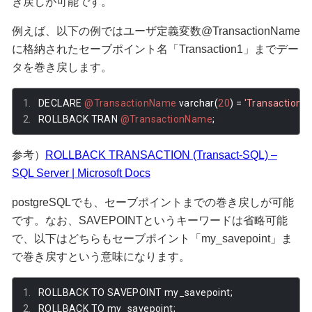
き戻しが可能です。
例えば、以下の例ではユーザ定義変数@TransactionName
に格納されたセーブポイント名「Transaction1」までデー
タを巻き戻します。
DECLARE 
@TransactionName
 varchar
(
20
)
=
'Transaction1'
ROLLBACK TRAN 
@TransactionName
;
参考）
ROLLBACK TRANSACTION (Transact-SQL) –
SQL Server | Microsoft Docs
postgreSQLでも、セーブポイントまでの巻き戻しが可能
です。なお、SAVEPOINTというキーワードは省略可能
で、以下はどちらもセーブポイント「my_savepoint」ま
で巻き戻すという意味になります。
ROLLBACK TO SAVEPOINT my_savepoint
;
ROLLBACK TO my_savepoint
;