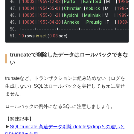
|
10003
|
1959
-
12
-
03
|
Parto
|
Bamford
|
 M      
|
1986
-
0
|
10004
|
1954
-
05
-
01
|
Chirstian
|
Koblick
|
 M      
|
1986
-
12
|
10005
|
1955
-
01
-
21
|
Kyoichi
|
Maliniak
|
 M      
|
1989
-
09
|
10006
|
1953
-
04
-
20
|
Anneke
|
Preusig
|
 F      
|
1989
-
06
+--------+------------+------------+-----------+--------+----------
10
 rows 
in
set
(
0.03
 sec
)
truncateで削除したデータはロールバックできな
い
trunateなど、トランザクションに組み込めない（ログを
生成しない）SQLはロールバックを実行しても元に戻せ
ません。
ロールバックの例外になるSQLに注意しましょう。
【関連記事】
▶
SQL truncate 高速データ削除 deleteやdropとの違いと