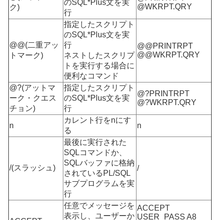
のSQL*Plus文を実
@WKRPT.QRY
ク)
行
指定したスクリプト
のSQL*Plus文を実
@@(二重アッ
行
@@PRINTRPT
@@WKRPT.QRY
トマーク)
ネストしたスクリプ
トを実行する場合に
便利なコマンド
@?(アットマ
指定したスクリプト
@?PRINTRPT
ーク・クエス
のSQL*Plus文を実
@?WKRPT.QRY
チョン)
行
カレント行をnにす
n
n
る
最後に実行された
SQLコマンドか、
SQLバッファに格納
/(スラッシュ)
/
されているPL/SQL
サブプログラムを実
行
任意でメッセージを
ACCEPT
表示し、ユーザーか
USER_PASS A8