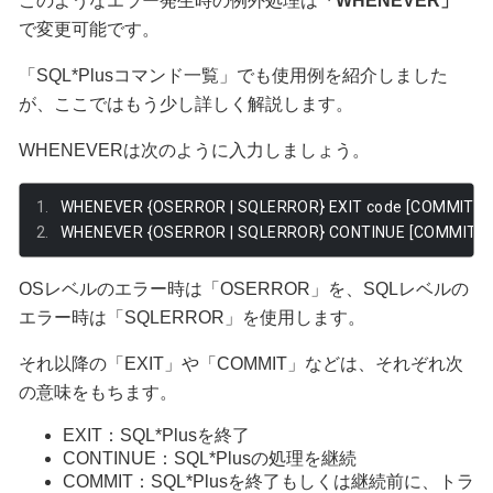
このようなエラー発生時の例外処理は
「WHENEVER」
で変更可能です。
「SQL*Plusコマンド一覧」でも使用例を紹介しました
が、ここではもう少し詳しく解説します。
WHENEVERは次のように入力しましょう。
WHENEVER 
{
OSERROR 
|
 SQLERROR
}
 EXIT code 
[
COMMIT 
|
 
WHENEVER 
{
OSERROR 
|
 SQLERROR
}
 CONTINUE 
[
COMMIT 
|
OSレベルのエラー時は「OSERROR」を、SQLレベルの
エラー時は「SQLERROR」を使用します。
それ以降の「EXIT」や「COMMIT」などは、それぞれ次
の意味をもちます。
EXIT：SQL*Plusを終了
CONTINUE：SQL*Plusの処理を継続
COMMIT：SQL*Plusを終了もしくは継続前に、トラ