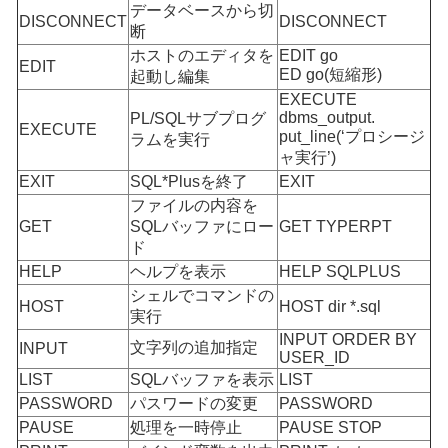
データベースから切
DISCONNECT
DISCONNECT
断
ホストのエディタを
EDIT go
EDIT
ED go(短縮形)
起動し編集
EXECUTE
dbms_output.
PL/SQLサブプログ
EXECUTE
put_line(‘プロシージ
ラムを実行
ャ実行’)
EXIT
SQL*Plusを終了
EXIT
ファイルの内容を
GET
SQLバッファにロー
GET TYPERPT
ド
HELP
ヘルプを表示
HELP SQLPLUS
シェルでコマンドの
HOST
HOST dir *.sql
実行
INPUT ORDER BY
文字列の追加指定
INPUT
USER_ID
LIST
SQLバッファを表示
LIST
PASSWORD
パスワードの変更
PASSWORD
PAUSE
処理を一時停止
PAUSE STOP