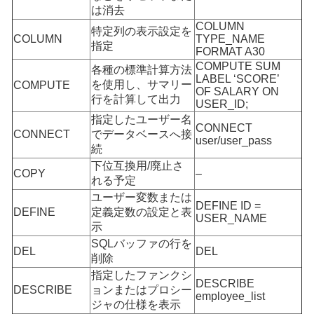
は消去
COLUMN
特定列の表示設定を
COLUMN
TYPE_NAME
指定
FORMAT A30
COMPUTE SUM
各種の標準計算方法
LABEL ‘SCORE’
を使用し、サマリー
COMPUTE
OF SALARY ON
行を計算して出力
USER_ID;
指定したユーザー名
CONNECT
CONNECT
でデータベースへ接
user/user_pass
続
下位互換用/廃止さ
COPY
–
れる予定
ユーザー変数または
DEFINE ID =
DEFINE
定義定数の設定と表
USER_NAME
示
SQLバッファの行を
DEL
DEL
削除
指定したファンクシ
DESCRIBE
DESCRIBE
ョンまたはプロシー
employee_list
ジャの仕様を表示