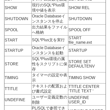
現行のSQL*Plus環
SHOW
SHOW REL
境や値を表示
Oracle Databaseイ
SHUTDOWN
SHUTDOWN
ンスタンスを停止
出力結果をファイル
SPOOL
SPOOL OFF
へ格納
START
SQL*Plus文を実行
START
file_name.ext
Oracle Databaseイ
STARTUP
STARTUP
ンスタンスを起動
SQL*Plus環境の属
STORE SET
STORE
性をスクリプトに保
DEFAULTENV
存
タイマーの設定や表
TIMING
TIMING SHOW
示
テキストの配置およ
TTITLE CENTER
TTITLE
‘TITLE TEXT ‘
び書式設定
ユーザー定義定数の
UNDEFINE
UNDEFINE
USER_ID
削除
PL/SQLで参照でき