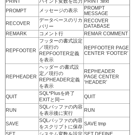
PRINT
バインド変数を出力
PRINT :text
PROMPT
メッセージの表示
PROMPT
MESSAGE
データベースのリカ
RECOVER
RECOVER
DATABASE
バリー
REMARK
コメント行
REMAR COMMENT
フッターの書式設定
／現行の
REPFOOTER PAGE
REPFOOTER
CENTER ‘FOOTER’
REPFOOTER定義
を表示
ヘッダー の書式設
REPHEADER
定／現行の
REPHEADER
PAGE CENTER
REPHEADER定義
‘HEADER’
を表示
SQL*Plusを終了
QUIT
QUIT
EXITと同一
SQLバッファの内容
RUN
RUN
を表示後に実行
SQLバッファの内容
SAVE
SAVE tmp
をスクリプトに保存
SET
システム変数を設定
SET DEFINE