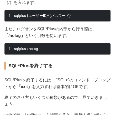
（/）を入れます。
sqlplus 
{ユーザー
ID
}/{パスワード}
また、ログオンをSQL*Plusの内部から行う際は、
「/nolog」
という引数を使います。
sqlplus 
/
nolog
SQL*Plusを終了する
SQL*Plusを終了するには、 “SQL>”のコマンド・プロンプ
トから
「exit」
を入力すれば基本的にOKです。
終了のさせ方もいくつか種類があるので、見ていきまし
ょう。
exitの後に「rollback」を指定すると、現行トランザクシ