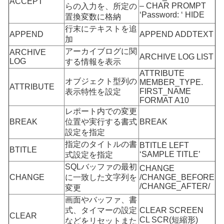
ACCEPT
– CHAR PROMPT
らの入力を、所定の
‘Password: ‘ HIDE
置換変数に格納
行末にテキストを追
APPEND
APPEND ADDTEXT
加
アーカイブログに関
ARCHIVE
ARCHIVE LOG LIST
LOG
する情報を表示
ATTRIBUTE
オブジェクト型列の
MEMBER_TYPE.
ATTRIBUTE
FIRST_NAME
表示特性を設定
FORMAT A10
レポート内での変更
BREAK
位置や実行する書式
BREAK
設定を指定
指定のタイトルの書
BTITLE LEFT
BTITLE
‘SAMPLE TITLE’
式設定を指定
SQLバッファの最初
CHANGE
CHANGE
に一致した文字列を
/CHANGE_BEFORE
/CHANGE_AFTER/
変更
画面やバッファ、書
式、タイマーの設定
CLEAR SCREEN
CLEAR
CL SCR(短縮形)
などをリセットまた