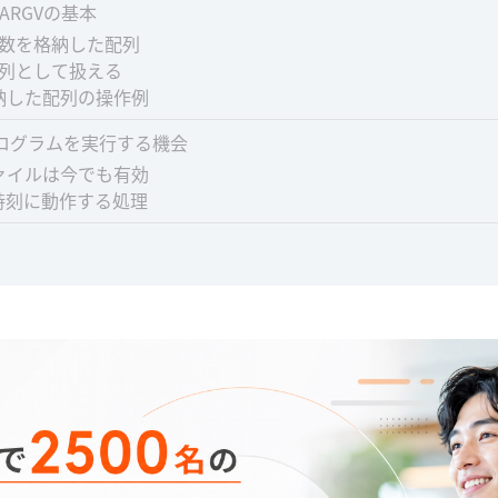
ARGVの基本
引数を格納した配列
配列として扱える
納した配列の操作例
ログラムを実行する機会
ァイルは今でも有効
時刻に動作する処理