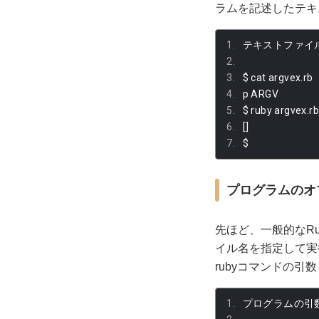
ラムを記述したテキ
テキストファイ
$ cat argvex
.
rb
p ARGV
$ ruby argvex
.
r
[]
$
プログラムのオ
先ほど、一般的なR
イル名を指定して実
rubyコマンドの
プログラムの引