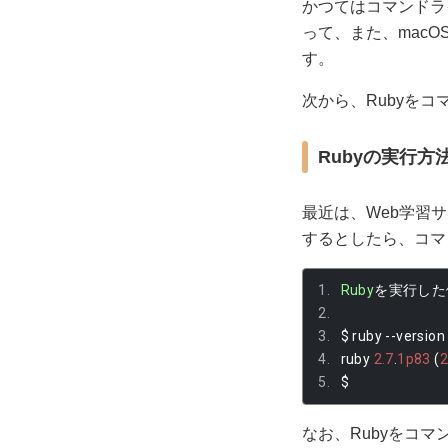
かつてはコマンドラ
って、また、macO
す。
次から、Rubyを
Rubyの実行方
最近は、Web学習サ
するとしたら、コマ
Ruby
を実行した
$ ruby 
--
version
ruby 
2.7
.
1p83
(
$
なお、Rubyをコ