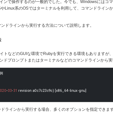
インで操作するのが一般的でした。今でも、Windowsにはコ
SやLinux系のOSではターミナルを利用して、コマンドライン
コマンドラインから実行する方法について説明します。
法
イトなどのGUIな環境でRubyを実行できる環境もありますが、
ンドプロンプトまたはターミナルなどのコマンドラインから実
例
2020
-
03
-
31
 revision a0c7c23c9c
)
[
x86_64
-
linux
-
gnu
]
マンドラインから実行する場合、多くのオプションを指定できま