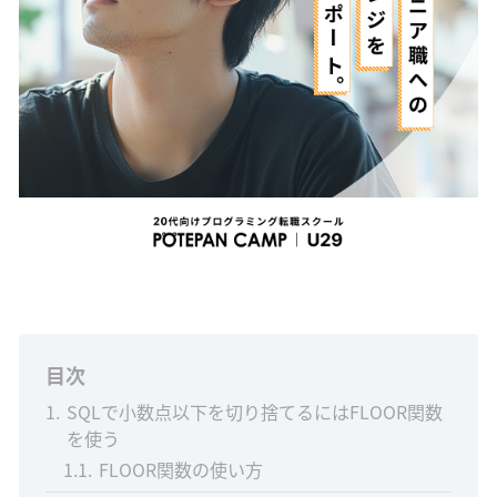
目次
1
SQLで小数点以下を切り捨てるにはFLOOR関数
を使う
1.1
FLOOR関数の使い方