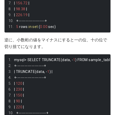
|
156.72
|
|
98.38
|
|
226.19
|
+-------------------+
5
 rows 
in
set
(
0.00
 sec
)
逆に、小数桁の値をマイナスにすると一の位、十の位で
切り捨てになります。
mysql
>
 SELECT TRUNCATE
(
data
,
-
1
)
 FROM sample_table
;
+--------------------+
|
 TRUNCATE
(
data
,
-
1
)
|
+--------------------+
|
120
|
|
230
|
|
150
|
|
90
|
|
220
|
+--------------------+