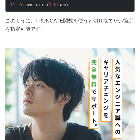
5
 rows 
in
set
(
0.00
 sec
)
このように、TRUNCATE関数を使うと切り捨てたい箇所
を指定可能です。