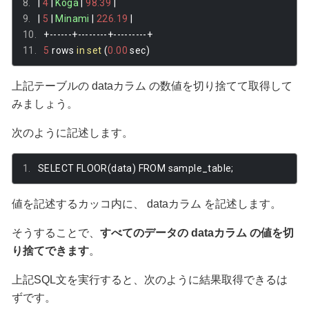
|
4
|
Koga
|
98.39
|
|
5
|
Minami
|
226.19
|
+------+--------+---------+
5
 rows 
in
set
(
0.00
 sec
)
上記テーブルの dataカラム の数値を切り捨てて取得して
みましょう。
次のように記述します。
SELECT FLOOR
(
data
)
 FROM sample_table
;
値を記述するカッコ内に、 dataカラム を記述します。
そうすることで、
すべてのデータの dataカラム の値を切
り捨てできます
。
上記SQL文を実行すると、次のように結果取得できるは
ずです。