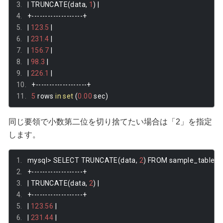
|
 TRUNCATE
(
data
,
1
)
|
+-------------------+
|
123.5
|
|
231.4
|
|
156.7
|
|
98.3
|
|
226.1
|
+-------------------+
5
 rows 
in
set
(
0.00
 sec
)
同じ要領で小数第二位を切り捨てたい場合は「2」を指定
します。
mysql
>
 SELECT TRUNCATE
(
data
,
2
)
 FROM sample_table
;
+-------------------+
|
 TRUNCATE
(
data
,
2
)
|
+-------------------+
|
123.56
|
|
231.44
|