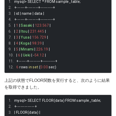
mysql
>
 SELECT 
*
 FROM sample_table
;
+------+--------+---------+
|
 id 
|
 name 
|
 data 
|
+------+--------+---------+
|
1
|
Sasaki
|
123.567
|
|
2
|
Itou
|
231.445
|
|
3
|
Yusa
|
156.729
|
|
4
|
Koga
|
98.39
|
|
5
|
Minami
|
226.19
|
|
6
|
Ueki
|
-
54.12
|
+------+--------+---------+
6
 rows 
in
set
(
0.00
 sec
)
上記の状態でFLOOR関数を実行すると、次のように結果
を取得できました。
mysql
>
 SELECT FLOOR
(
data
)
 FROM sample_table
;
+-------------+
|
 FLOOR
(
data
)
|