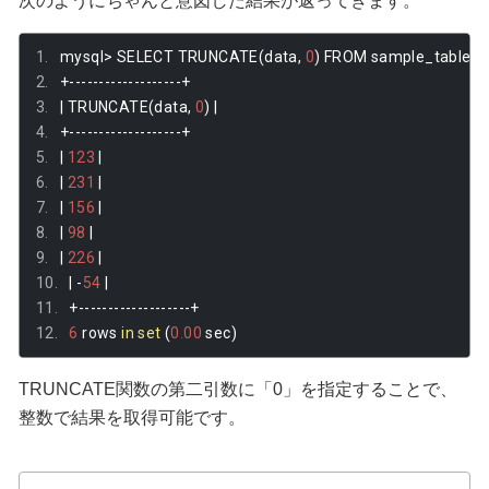
次のようにちゃんと意図した結果が返ってきます。
mysql
>
 SELECT TRUNCATE
(
data
,
0
)
 FROM sample_table
;
+-------------------+
|
 TRUNCATE
(
data
,
0
)
|
+-------------------+
|
123
|
|
231
|
|
156
|
|
98
|
|
226
|
|
-
54
|
+-------------------+
6
 rows 
in
set
(
0.00
 sec
)
TRUNCATE関数の第二引数に「0」を指定することで、
整数で結果を取得可能です。