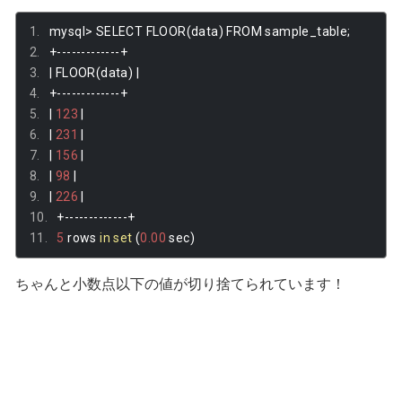
mysql
>
 SELECT FLOOR
(
data
)
 FROM sample_table
;
+-------------+
|
 FLOOR
(
data
)
|
+-------------+
|
123
|
|
231
|
|
156
|
|
98
|
|
226
|
+-------------+
5
 rows 
in
set
(
0.00
 sec
)
ちゃんと小数点以下の値が切り捨てられています！