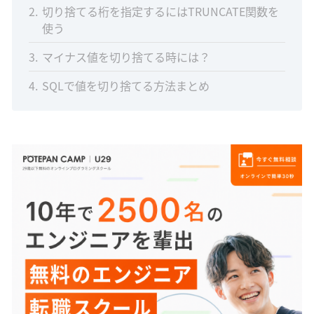
2
切り捨てる桁を指定するにはTRUNCATE関数を
使う
3
マイナス値を切り捨てる時には？
4
SQLで値を切り捨てる方法まとめ