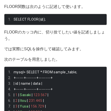
FLOOR関数は次のように記述して使います。
SELECT FLOOR
(値);
FLOORのカッコ内に、切り捨てしたい値を記述しましょ
う。
では実際にSQLを操作して確認してみます。
次のテーブルを用意しました。
mysql
>
 SELECT 
*
 FROM sample_table
;
+------+--------+---------+
|
 id 
|
 name 
|
 data 
|
+------+--------+---------+
|
1
|
Sasaki
|
123.567
|
|
2
|
Itou
|
231.445
|
|
3
|
Yusa
|
156.729
|