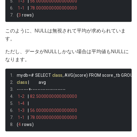
1
-
3
|
56.0000000000000000
1
-
1
|
78.0000000000000000
(
3
 rows
)
このように、NULLは無視されて平均が求められていま
す。
ただし、データがNULLしかない場合は平均値もNULLに
なります。
mydb
=#
 SELECT 
class
,
 AVG
(
score
)
 FROM score_tb GROUP 
class
|
         avg         
-------+---------------------
1
-
2
|
82.5000000000000000
1
-
4
|
1
-
3
|
56.0000000000000000
1
-
1
|
78.0000000000000000
(
4
 rows
)