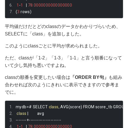
1
-
1
|
78.0000000000000000
(
3
 rows
)
平均値だけだとどのclassのデータかわかりづらいため、
SELECTに「class」を追加しました。
このようにclassごとに平均が求められました。
ただ、classが「1-2」「1-3」「1-1」と言う順番になって
いて少し気持ち悪いですよね。
classの順番を変更したい場合は
「ORDER BY句」
も組み
合わせれば次のようにきれいに表示できますので参考ま
でに。
mydb
=#
 SELECT 
class
,
 AVG
(
score
)
 FROM score_tb GROUP 
class
|
         avg         
-------+---------------------
1
-
1
|
78.0000000000000000