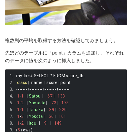
複数列の平均を取得する方法を確認してみましょう。
先ほどのテーブルに「point」カラムを追加し、それぞれ
のデータに値を次のように挿入しました。
mydb
=#
 SELECT 
*
 FROM score_tb
;
class
|
  name  
|
 score 
|
 point 
-------+--------+-------+-------
1
-
1
|
Satou
|
67
|
133
1
-
2
|
Yamada
|
73
|
173
1
-
1
|
Tanaka
|
89
|
220
1
-
3
|
Yokota
|
56
|
101
1
-
2
|
Itou
|
91
|
149
(
5
 rows
)