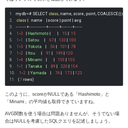
mydb
=#
 SELECT 
class
,
 name
,
 score
,
 point
,
 COALESCE
((
sco
class
|
   name    
|
 score 
|
 point 
|
 avg 
-------+-----------+-------+-------+-----
1
-
3
|
Hashimoto
|
|
15
|
15
1
-
1
|
Satou
|
67
|
133
|
100
1
-
3
|
Yokota
|
56
|
101
|
78
1
-
2
|
Itou
|
91
|
149
|
120
1
-
4
|
Minami
|
|
155
|
155
1
-
1
|
Tanaka
|
89
|
220
|
154
1
-
2
|
Yamada
|
74
|
173
|
123
(
7
 rows
)
このように、scoreがNULLである「Hashimoto」と
「Minami」の平均値も取得できていますね。
AVG関数を使う場合は問題ありませんが、そうでない場
合はNULLを考慮したSQLクエリを記述しましょう。