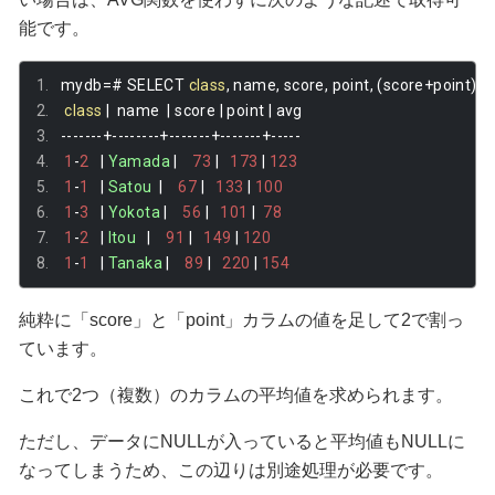
能です。
mydb
=#
 SELECT 
class
,
 name
,
 score
,
 point
,
(
score
+
point
)/
2
class
|
  name  
|
 score 
|
 point 
|
 avg 
-------+--------+-------+-------+-----
1
-
2
|
Yamada
|
73
|
173
|
123
1
-
1
|
Satou
|
67
|
133
|
100
1
-
3
|
Yokota
|
56
|
101
|
78
1
-
2
|
Itou
|
91
|
149
|
120
1
-
1
|
Tanaka
|
89
|
220
|
154
純粋に「score」と「point」カラムの値を足して2で割っ
ています。
これで2つ（複数）のカラムの平均値を求められます。
ただし、データにNULLが入っていると平均値もNULLに
なってしまうため、この辺りは別途処理が必要です。