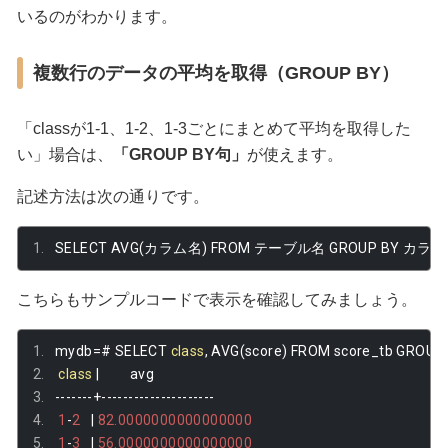
いるのがわかります。
複数行のデータの平均を取得（GROUP BY）
「classが1-1、1-2、1-3ごとにまとめて平均を取得した
い」場合は、
「GROUP BY句」
が使えます。
記述方法は次の通りです。
SELECT AVG
(カラム名)
 FROM 
テーブル名
 GROUP BY 
カラム
こちらもサンプルコードで表示を確認してみましょう。
mydb
=#
 SELECT 
class
,
 AVG
(
score
)
 FROM score_tb GROUP 
class
|
         avg         
-------+---------------------
1
-
2
|
82.0000000000000000
1
-
3
|
56.0000000000000000