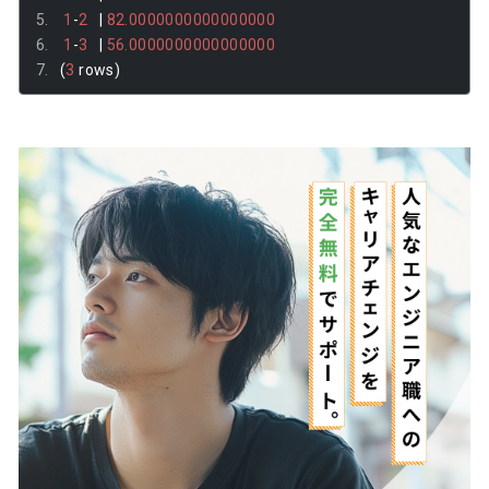
1
-
2
|
82.0000000000000000
1
-
3
|
56.0000000000000000
(
3
 rows
)