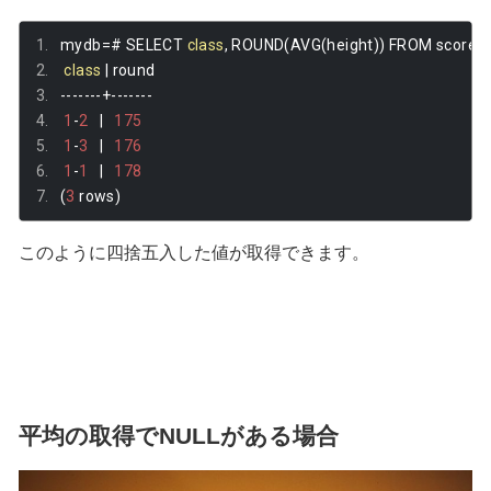
mydb
=#
 SELECT 
class
,
 ROUND
(
AVG
(
height
))
 FROM score_
class
|
 round 
-------+-------
1
-
2
|
175
1
-
3
|
176
1
-
1
|
178
(
3
 rows
)
このように四捨五入した値が取得できます。
平均の取得でNULLがある場合