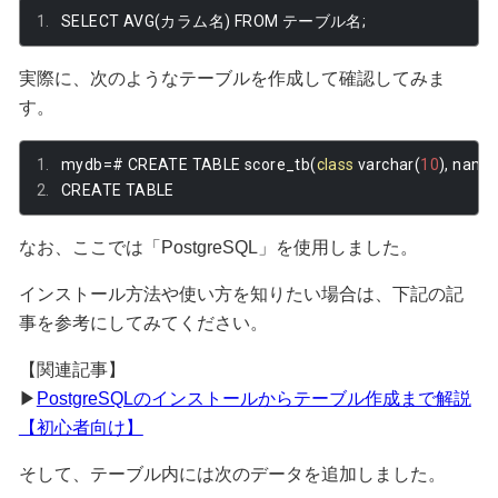
SELECT AVG
(カラム名)
 FROM 
テーブル名;
実際に、次のようなテーブルを作成して確認してみま
す。
mydb
=#
 CREATE TABLE score_tb
(
class
 varchar
(
10
),
 name
CREATE TABLE
なお、ここでは「PostgreSQL」を使用しました。
インストール方法や使い方を知りたい場合は、下記の記
事を参考にしてみてください。
【関連記事】
▶︎
PostgreSQLのインストールからテーブル作成まで解説
【初心者向け】
そして、テーブル内には次のデータを追加しました。