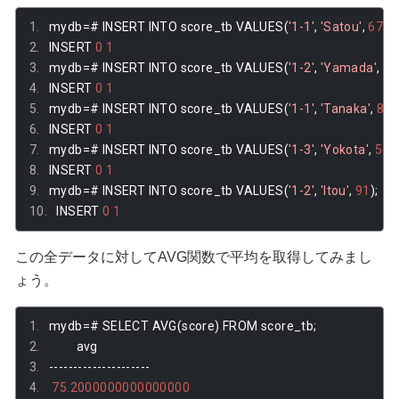
mydb
=#
 INSERT INTO score_tb VALUES
(
'1-1'
,
'Satou'
,
67
);
INSERT 
0
1
mydb
=#
 INSERT INTO score_tb VALUES
(
'1-2'
,
'Yamada'
,
73
INSERT 
0
1
mydb
=#
 INSERT INTO score_tb VALUES
(
'1-1'
,
'Tanaka'
,
89
)
INSERT 
0
1
mydb
=#
 INSERT INTO score_tb VALUES
(
'1-3'
,
'Yokota'
,
56
);
INSERT 
0
1
mydb
=#
 INSERT INTO score_tb VALUES
(
'1-2'
,
'Itou'
,
91
);
INSERT 
0
1
この全データに対してAVG関数で平均を取得してみまし
ょう。
mydb
=#
 SELECT AVG
(
score
)
 FROM score_tb
;
         avg         
---------------------
75.2000000000000000