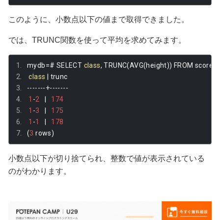
このように、小数点以下の値まで取得できました。
では、TRUNC関数を使って平均を求めてみます。
mydb
=#
 SELECT 
class
,
 TRUNC
(
AVG
(
height
))
 FROM score_
class
|
 trunc 
-------+-------
1
-
2
|
174
1
-
3
|
175
1
-
1
|
178
(
3
 rows
)
小数点以下が切り捨てられ、整数で値が表示されている
のがわかります。