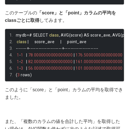
このテーブルの
「score」と「point」カラムの平均を
classごとに取得
してみます。
mydb
=#
 SELECT 
class
,
 AVG
(
score
)
 AS score_ave
,
 AVG
(
poi
class
|
      score_ave      
|
      point_ave       
-------+---------------------+----------------------
1
-
1
|
78.0000000000000000
|
176.5000000000000000
1
-
2
|
82.0000000000000000
|
161.0000000000000000
1
-
3
|
56.0000000000000000
|
101.0000000000000000
(
3
 rows
)
このように「score」と「point」カラムの平均を取得でき
ました。
また、「複数のカラムの値を合計した平均」を取得した
い場合は、AVG関数を使わずに次のような記述で取得可