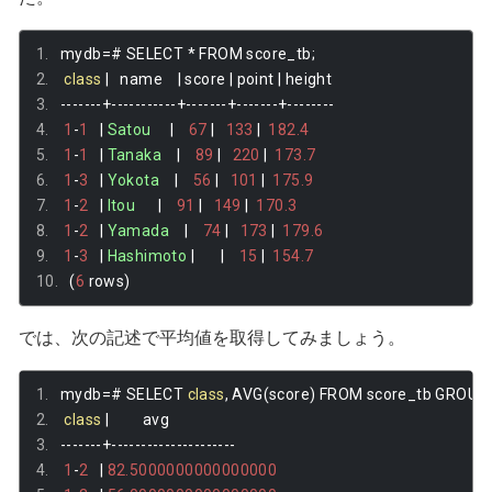
mydb
=#
 SELECT 
*
 FROM score_tb
;
class
|
   name    
|
 score 
|
 point 
|
 height 
-------+-----------+-------+-------+--------
1
-
1
|
Satou
|
67
|
133
|
182.4
1
-
1
|
Tanaka
|
89
|
220
|
173.7
1
-
3
|
Yokota
|
56
|
101
|
175.9
1
-
2
|
Itou
|
91
|
149
|
170.3
1
-
2
|
Yamada
|
74
|
173
|
179.6
1
-
3
|
Hashimoto
|
|
15
|
154.7
(
6
 rows
)
では、次の記述で平均値を取得してみましょう。
mydb
=#
 SELECT 
class
,
 AVG
(
score
)
 FROM score_tb GROUP 
class
|
         avg         
-------+---------------------
1
-
2
|
82.5000000000000000