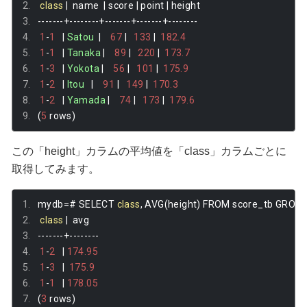
class
|
  name  
|
 score 
|
 point 
|
 height 
-------+--------+-------+-------+--------
1
-
1
|
Satou
|
67
|
133
|
182.4
1
-
1
|
Tanaka
|
89
|
220
|
173.7
1
-
3
|
Yokota
|
56
|
101
|
175.9
1
-
2
|
Itou
|
91
|
149
|
170.3
1
-
2
|
Yamada
|
74
|
173
|
179.6
(
5
 rows
)
この「height」カラムの平均値を「class」カラムごとに
取得してみます。
mydb
=#
 SELECT 
class
,
 AVG
(
height
)
 FROM score_tb GROUP
class
|
  avg   
-------+--------
1
-
2
|
174.95
1
-
3
|
175.9
1
-
1
|
178.05
(
3
 rows
)