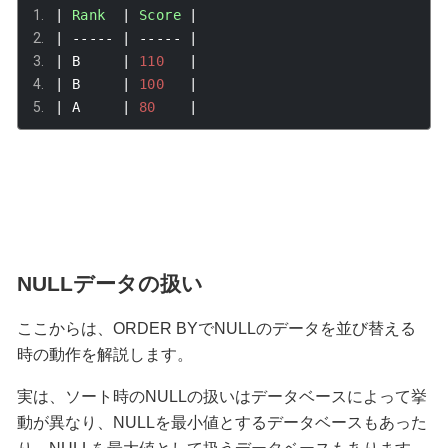
|
Rank
|
Score
|
|
-----
|
-----
|
|
 B     
|
110
|
|
 B     
|
100
|
|
 A     
|
80
|
NULLデータの扱い
ここからは、
ORDER BY
で
NULL
のデータを並び替える
時の動作を解説します。
実は、ソート時の
NULL
の扱いはデータベースによって挙
動が異なり、
NULL
を最小値とするデータベースもあった