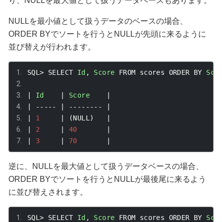
り、
NULL
を最大値として扱うデータベースもあります。
NULL
を最小値として扱うデータのベースの場合、
ORDER BY
でソートを行うと
NULL
が先頭に来るように
並び替えが行われます。
SQL
>
 SELECT 
Id
,
Score
 FROM scores ORDER BY 
Sco
|
Id
|
Score
|
|
-----
|
--------
|
|
1
|
(
NULL
)
|
|
2
|
40
|
|
3
|
70
|
逆に、
NULL
を最大値として扱うデータベースの場合、
ORDER BY
でソートを行うと
NULL
が最後尾に来るよう
に並び替えされます。
SQL
>
 SELECT 
Id
,
Score
 FROM scores ORDER BY 
Sco