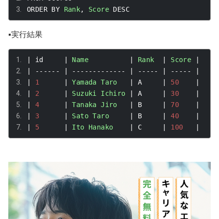
ORDER BY 
Rank
,
Score
 DESC
▪️実行結果
|
 id     
|
Name
|
Rank
|
Score
|
|
------
|
-------------
|
-----
|
-----
|
|
1
|
Yamada
Taro
|
 A     
|
50
|
|
2
|
Suzuki
Ichiro
|
 A     
|
30
|
|
4
|
Tanaka
Jiro
|
 B     
|
70
|
|
3
|
Sato
Taro
|
 B     
|
40
|
|
5
|
Ito
Hanako
|
 C     
|
100
|