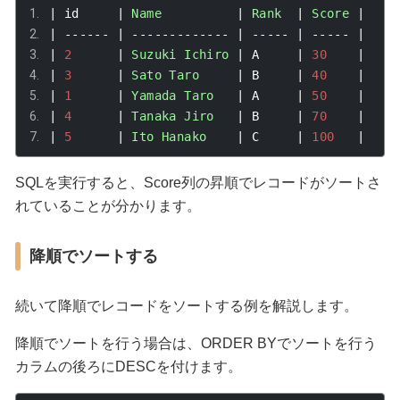
|
 id     
|
Name
|
Rank
|
Score
|
|
------
|
-------------
|
-----
|
-----
|
|
2
|
Suzuki
Ichiro
|
 A     
|
30
|
|
3
|
Sato
Taro
|
 B     
|
40
|
|
1
|
Yamada
Taro
|
 A     
|
50
|
|
4
|
Tanaka
Jiro
|
 B     
|
70
|
|
5
|
Ito
Hanako
|
 C     
|
100
|
SQLを実行すると、
Score
列の昇順でレコードがソートさ
れていることが分かります。
降順でソートする
続いて降順でレコードをソートする例を解説します。
降順でソートを行う場合は、
ORDER BY
でソートを行う
カラムの後ろに
DESC
を付けます。