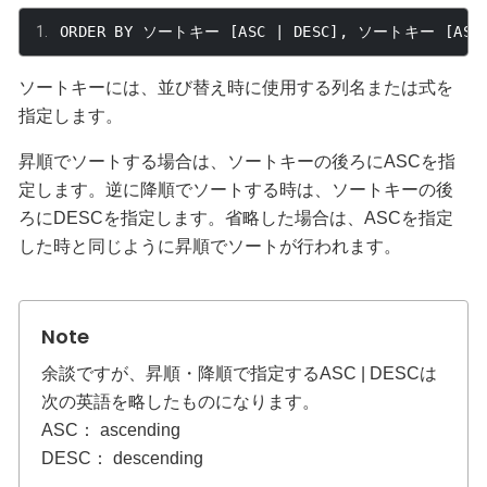
ORDER BY 
ソートキー
[
ASC 
|
 DESC
],
ソートキー
[
ASC
ソートキーには、並び替え時に使用する列名または式を
指定します。
昇順でソートする場合は、ソートキーの後ろに
ASC
を指
定します。逆に降順でソートする時は、ソートキーの後
ろに
DESC
を指定します。省略した場合は、
ASC
を指定
した時と同じように昇順でソートが行われます。
余談ですが、昇順・降順で指定する
ASC | DESC
は
次の英語を略したものになります。
ASC
： ascending
DESC
： descending