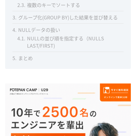
2.3
複数のキーでソートする
3
グループ化(GROUP BY)した結果を並び替える
4
NULLデータの扱い
4.1
NULLの並び順を指定する（NULLS
LAST/FIRST)
5
まとめ