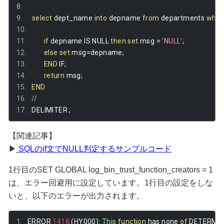
select
 dept_name 
into
 depname 
from
 departments 
wher
if
 depname IS NULL 
then
set
 msg 
=
'NULL'
;
else
set
 msg
=
depname
;
END
 IF
;
return
 msg
;
END
//
DELIMITER 
;
【関連記事】
▶
SQLのif文でNULL判定するサンプルコード
1行目のSET GLOBAL log_bin_trust_function_creators = 1
は、エラー回避用に設定しています。1行目の設定をしな
いと、以下のエラーが出力されます。
ERROR 
1418
(
HY000
):
This
function
 has none 
of
 DETERMIN