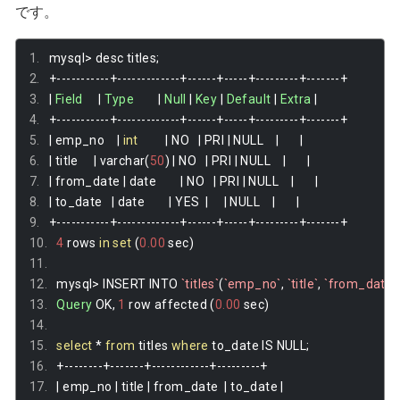
です。
mysql
>
 desc titles
;
+-----------+-------------+------+-----+---------+-------+
|
Field
|
Type
|
Null
|
Key
|
Default
|
Extra
|
+-----------+-------------+------+-----+---------+-------+
|
 emp_no    
|
int
|
 NO   
|
 PRI 
|
 NULL    
|
|
|
 title     
|
 varchar
(
50
)
|
 NO   
|
 PRI 
|
 NULL    
|
|
|
 from_date 
|
 date        
|
 NO   
|
 PRI 
|
 NULL    
|
|
|
 to_date   
|
 date        
|
 YES  
|
|
 NULL    
|
|
+-----------+-------------+------+-----+---------+-------+
4
 rows 
in
set
(
0.00
 sec
)
mysql
>
 INSERT INTO 
`titles`
(
`emp_no`
,
`title`
,
`from_date`
Query
 OK
,
1
 row affected 
(
0.00
 sec
)
select
*
from
 titles 
where
 to_date IS NULL
;
+--------+-------+------------+---------+
|
 emp_no 
|
 title 
|
 from_date  
|
 to_date 
|