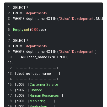
SELECT 
*
FROM   
`departments`
WHERE  dept_name NOT IN 
(
'Sales'
,
'Development'
,
 NULL 
);
Empty
set
(
0.00
 sec
)
SELECT 
*
FROM   
`departments`
WHERE  dept_name NOT IN 
(
'Sales'
,
'Development'
)
       AND dept_name IS NOT NULL
;
+---------+--------------------+
|
 dept_no 
|
 dept_name          
|
+---------+--------------------+
|
 d009    
|
Customer
Service
|
|
 d002    
|
Finance
|
|
 d003    
|
Human
Resources
|
|
 d001    
|
Marketing
|
|
 d004    
|
Production
|