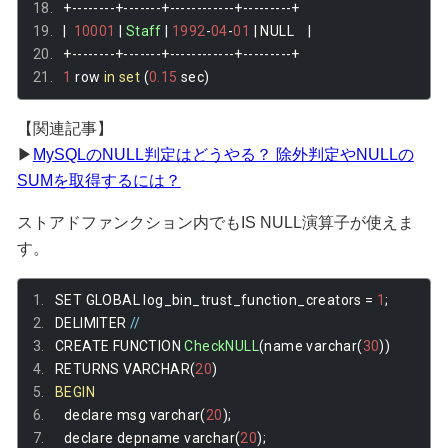
+--------+-------+------------+---------+
|
10001
|
Staff
|
1992
-
04
-
01
|
 NULL    
|
+--------+-------+------------+---------+
1
 row 
in
set
(
0.15
 sec
)
【関連記事】
▶
MySQLのNULL判定はどうやる？ 除外判定やNULLの
SUMを取得するには？
ストアドファンクション内でもIS NULL演算子が使えま
す。
SET GLOBAL log_bin_trust_function_creators 
=
1
;
DELIMITER 
//
CREATE FUNCTION 
CheckNULL
(
name varchar
(
30
))
RETURNS VARCHAR
(
20
)
BEGIN
	declare msg varchar
(
20
);
	declare depname varchar
(
20
);