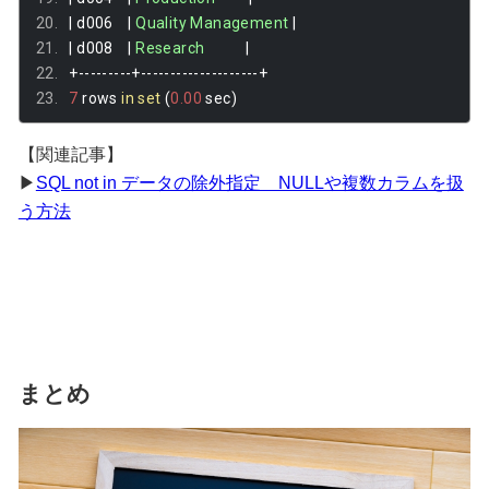
|
 d006    
|
Quality
Management
|
|
 d008    
|
Research
|
+---------+--------------------+
7
 rows 
in
set
(
0.00
 sec
)
【関連記事】
▶
SQL not in データの除外指定 NULLや複数カラムを扱
う方法
まとめ