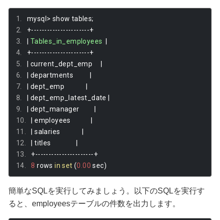
mysql
>
 show tables
;
+----------------------+
|
Tables_in_employees
|
+----------------------+
|
 current_dept_emp     
|
|
 departments          
|
|
 dept_emp             
|
|
 dept_emp_latest_date 
|
|
 dept_manager         
|
|
 employees            
|
|
 salaries             
|
|
 titles               
|
+----------------------+
8
 rows 
in
set
(
0.00
 sec
)
簡単なSQLを実行してみましょう。以下のSQLを実行す
ると、employeesテーブルの件数を出力します。