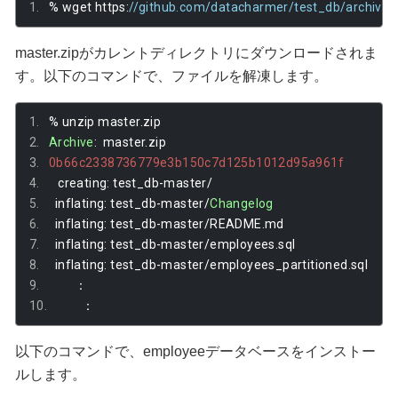
%
 wget https
:
//github.com/datacharmer/test_db/archive/
master.zipがカレントディレクトリにダウンロードされま
す。以下のコマンドで、ファイルを解凍します。
%
 unzip master
.
zip
Archive
:
  master
.
zip
0b66c2338736779e3b150c7d125b1012d95a961f
   creating
:
 test_db
-
master
/
  inflating
:
 test_db
-
master
/
Changelog
  inflating
:
 test_db
-
master
/
README
.
md  
  inflating
:
 test_db
-
master
/
employees
.
sql  
  inflating
:
 test_db
-
master
/
employees_partitioned
.
sql
：
：
以下のコマンドで、employeeデータベースをインストー
ルします。