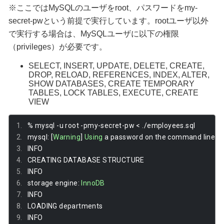
※ここではMySQLのユーザをroot、パスワードをmy-
secret-pwという前提で実行しています。rootユーザ以外
で実行する場合は、MySQLユーザに以下の権限
（privileges）が必要です。
SELECT, INSERT, UPDATE, DELETE, CREATE,
DROP, RELOAD, REFERENCES, INDEX, ALTER,
SHOW DATABASES, CREATE TEMPORARY
TABLES, LOCK TABLES, EXECUTE, CREATE
VIEW
%
 mysql 
-
u root 
-
pmy
-
secret
-
pw 
<
./
employees
.
sql 
mysql
:
[
Warning
]
Using
 a password on the command line 
in
INFO
CREATING DATABASE STRUCTURE
INFO
storage engine
:
InnoDB
INFO
LOADING departments
INFO