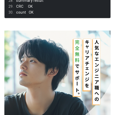
summary result
CRC     OK
count   OK