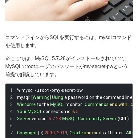
コマンドラインからSQLを実行するには、mysqlコマンド
を使用します。
※ここでは、MySQL 5.7.28がインストールされていて、
MySQLのrootユーザのパスワードがmy-secret-pwという
前提で解説しています。
%
 mysql 
-
u root 
-
pmy
-
secret
-
pw
mysql
:
[
Warning
]
Using
 a password on the command line 
in
Welcome
 to the 
MySQL
 monitor
.
Commands
end
with
;
or
 
Your
MySQL
 connection id 
is
5
Server
 version
:
5.7
.
28
MySQL
Community
Server
(
GPL
)
Copyright
(
c
)
2000
,
2019
,
Oracle
and
/
or
 its affiliates
.
All
 ri