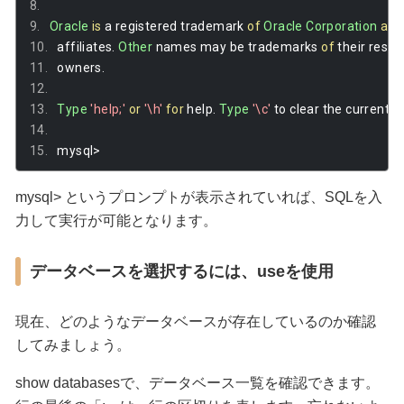
Oracle
is
 a registered trademark 
of
Oracle
Corporation
and
affiliates
.
Other
 names may be trademarks 
of
 their respe
owners
.
Type
'help;'
or
'\h'
for
 help
.
Type
'\c'
 to clear the current 
mysql
>
mysql> というプロンプトが表示されていれば、SQLを入
力して実行が可能となります。
データベースを選択するには、useを使用
現在、どのようなデータベースが存在しているのか確認
してみましょう。
show databasesで、データベース一覧を確認できます。