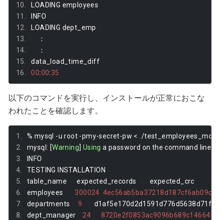
LOADING employees
INFO
LOADING dept_emp
：
：
data_load_time_diff
00
:
00
:
35
以下のコマンドを実行し、インストールが正常におこな
われたことを確認します。
%
 mysql 
-
u root 
-
pmy
-
secret
-
pw 
<
./
test_employees_md5
.
mysql
:
[
Warning
]
Using
 a password on the command line 
in
INFO
TESTING INSTALLATION
table_name      expected_records        expected_crc
employees       
300024
4ec56ab5ba37218d187cf6ab09ce
departments     
9
       d1af5e170d2d1591d776d5638d71fc5
dept_manager    
24
8720e2f0853ac9096b689c14664f8