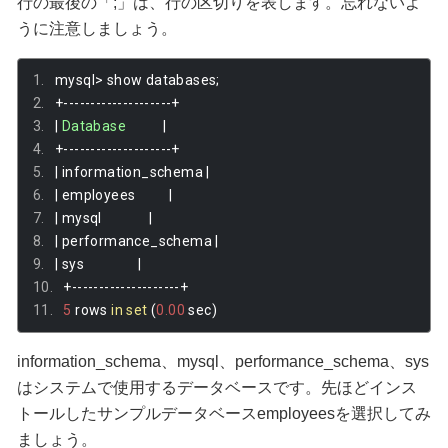
行の最後の「;」は、行の区切りを表します。忘れないよ
うに注意しましょう。
mysql
>
 show databases
;
+--------------------+
|
Database
|
+--------------------+
|
 information_schema 
|
|
 employees          
|
|
 mysql              
|
|
 performance_schema 
|
|
 sys                
|
+--------------------+
5
 rows 
in
set
(
0.00
 sec
)
information_schema、mysql、performance_schema、sys
はシステムで使用するデータベースです。先ほどインス
トールしたサンプルデータベースemployeesを選択してみ
ましょう。