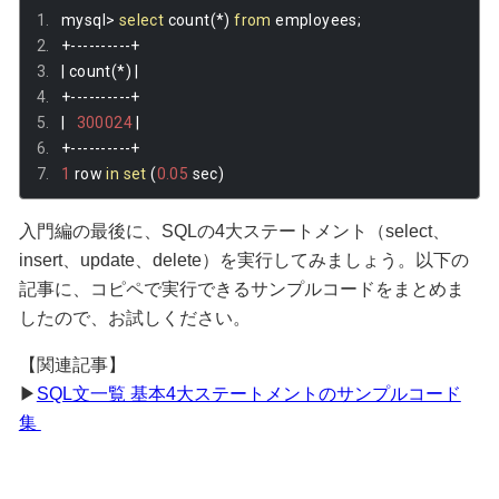
mysql
>
select
 count
(*)
from
 employees
;
+----------+
|
 count
(*)
|
+----------+
|
300024
|
+----------+
1
 row 
in
set
(
0.05
 sec
)
入門編の最後に、SQLの4大ステートメント（select、
insert、update、delete）を実行してみましょう。以下の
記事に、コピペで実行できるサンプルコードをまとめま
したので、お試しください。
【関連記事】
▶
SQL文一覧 基本4大ステートメントのサンプルコード
集