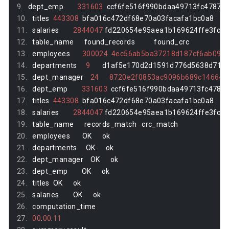
dept_emp        
331603
  ccf6fe516f990bdaa49713fc47870
titles  
443308
  bfa016c472df68e70a03facafa1bc0a8
salaries        
2844047
 fd220654e95aea1b169624ffe3fca
table_name      found_records           found_crc
employees       
300024
4ec56ab5ba37218d187cf6ab09c
departments     
9
       d1af5e170d2d1591d776d5638d71fc
dept_manager    
24
8720e2f0853ac9096b689c14664f
dept_emp        
331603
  ccf6fe516f990bdaa49713fc4787
titles  
443308
  bfa016c472df68e70a03facafa1bc0a8
salaries        
2844047
 fd220654e95aea1b169624ffe3fca
table_name      records_match   crc_match
employees       OK      ok
departments     OK      ok
dept_manager    OK      ok
dept_emp        OK      ok
titles  OK      ok
salaries        OK      ok
computation_time
00
:
00
:
11