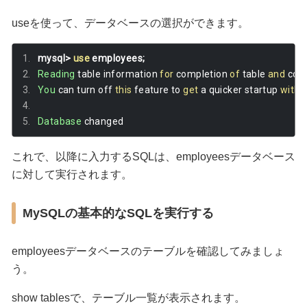
useを使って、データベースの選択ができます。
mysql
>
use
 employees
;
Reading
 table information 
for
 completion 
of
 table 
and
 col
You
 can turn off 
this
 feature to 
get
 a quicker startup 
with
-
Database
 changed
これで、以降に入力するSQLは、employeesデータベース
に対して実行されます。
MySQLの基本的なSQLを実行する
employeesデータベースのテーブルを確認してみましょ
う。
show tablesで、テーブル一覧が表示されます。