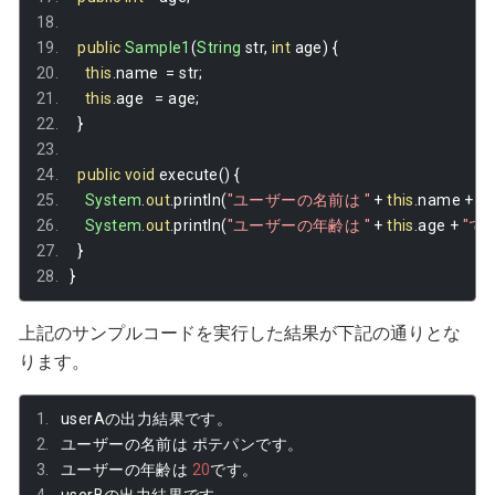
public
Sample1
(
String
 str
,
int
 age
)
{
this
.
name  
=
 str
;
this
.
age   
=
 age
;
}
public
void
 execute
()
{
System
.
out
.
println
(
"ユーザーの名前は "
+
this
.
name 
+
"
System
.
out
.
println
(
"ユーザーの年齢は "
+
this
.
age 
+
"で
}
}
上記のサンプルコードを実行した結果が下記の通りとな
ります。
userA
の出力結果です。
ユーザーの名前は
ポテパンです。
ユーザーの年齢は
20
です。
userB
の出力結果です。