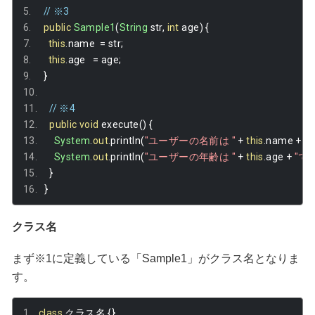
// ※3
public
Sample1
(
String
 str
,
int
 age
)
{
this
.
name  
=
 str
;
this
.
age   
=
 age
;
}
// ※4
public
void
 execute
()
{
System
.
out
.
println
(
"ユーザーの名前は "
+
this
.
name 
+
"
System
.
out
.
println
(
"ユーザーの年齢は "
+
this
.
age 
+
"で
}
}
クラス名
まず※1に定義している「Sample1」がクラス名となりま
す。
class
クラス名
{}