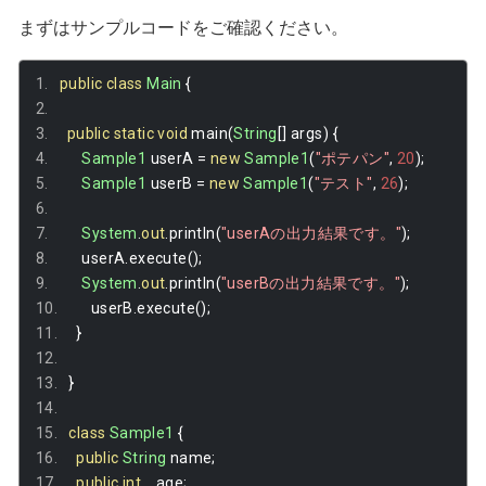
まずはサンプルコードをご確認ください。
public
class
Main
{
public
static
void
 main
(
String
[]
 args
)
{
Sample1
 userA 
=
new
Sample1
(
"ポテパン"
,
20
);
Sample1
 userB 
=
new
Sample1
(
"テスト"
,
26
);
System
.
out
.
println
(
"userAの出力結果です。"
);
      userA
.
execute
();
System
.
out
.
println
(
"userBの出力結果です。"
);
      userB
.
execute
();
}
}
class
Sample1
{
public
String
 name
;
public
int
    age
;