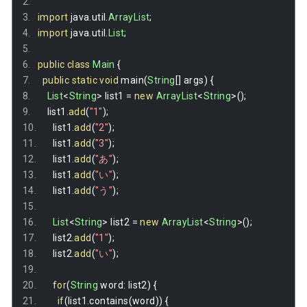
import
 java
.
util
.
ArrayList
;
import
 java
.
util
.
List
;
public
class
Main
{
public
static
void
 main
(
String
[]
 args
)
{
List
<
String
>
 list1 
=
new
ArrayList
<
String
>();
    list1
.
add
(
"1"
);
    list1
.
add
(
"2"
);
    list1
.
add
(
"3"
);
    list1
.
add
(
"あ"
);
    list1
.
add
(
"い"
);
    list1
.
add
(
"う"
);
List
<
String
>
 list2 
=
new
ArrayList
<
String
>();
    list2
.
add
(
"1"
);
    list2
.
add
(
"い"
);
for
(
String
 word
:
 list2
)
{
if
(
list1
.
contains
(
word
))
{