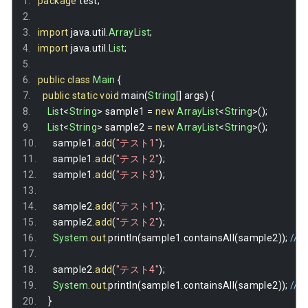
package
 test
;
import
 java
.
util
.
ArrayList
;
import
 java
.
util
.
List
;
public
class
Main
{
public
static
void
 main
(
String
[]
 args
)
{
List
<
String
>
 sample1 
=
new
ArrayList
<
String
>();
List
<
String
>
 sample2 
=
new
ArrayList
<
String
>();
    sample1
.
add
(
"テスト1"
);
    sample1
.
add
(
"テスト2"
);
    sample1
.
add
(
"テスト3"
);
    sample2
.
add
(
"テスト1"
);
    sample2
.
add
(
"テスト2"
);
System
.
out
.
println
(
sample1
.
containsAll
(
sample2
));
//
    sample2
.
add
(
"テスト4"
);
System
.
out
.
println
(
sample1
.
containsAll
(
sample2
));
//
}