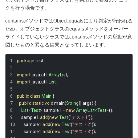
クを行う場合です。
containsメソッドではObject.equalsにより判定が行われる
ため、オブジェクトクラスのequalsメソッドをオーバー
ライドしていないクラスではcontainsメソッドの挙動が意
図したものと異なる結果となってしまいます。
package
 test
;
import
 java
.
util
.
ArrayList
;
import
 java
.
util
.
List
;
public
class
Main
{
public
static
void
 main
(
String
[]
 args
)
{
List
<
Test
>
 sample1 
=
new
ArrayList
<
Test
>();
    sample1
.
add
(
new
Test
(
"テスト1"
));
    sample1
.
add
(
new
Test
(
"テスト2"
));
    sample1
.
add
(
new
Test
(
"テスト3"
));