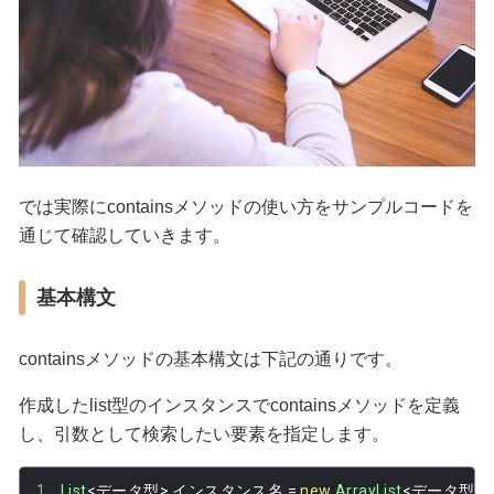
では実際にcontainsメソッドの使い方をサンプルコードを
通じて確認していきます。
基本構文
containsメソッドの基本構文は下記の通りです。
作成したlist型のインスタンスでcontainsメソッドを定義
し、引数として検索したい要素を指定します。
List
<データ型>
インスタンス名
=
new
ArrayList
<データ型>()