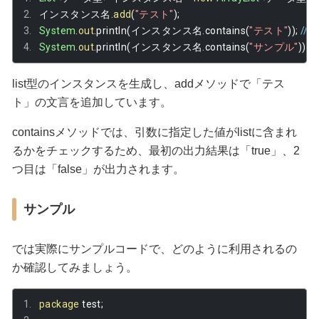
インスタンス名.
add
(
"テスト"
);
System
.
out
.
println
(インスタンス名.
contains
(
"テスト"
));
//
System
.
out
.
println
(インスタンス名.
contains
(
"サンプル"
));
/
list型のインスタンスを生成し、addメソッドで「テス
ト」の文言を追加しています。
containsメソッドでは、引数に指定した値がlistに含まれ
るかをチェックするため、最初の出力結果は「true」、2
つ目は「false」が出力されます。
サンプル
では実際にサンプルコードで、どのように利用されるの
か確認してみましょう。
package
 test
;