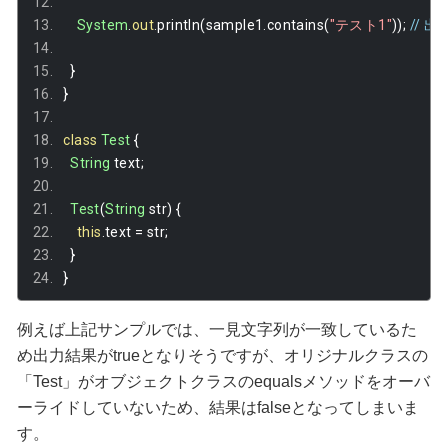
System
.
out
.
println
(
sample1
.
contains
(
"テスト1"
));
// 出
}
}
class
Test
{
String
 text
;
Test
(
String
 str
)
{
this
.
text 
=
 str
;
}
}
例えば上記サンプルでは、一見文字列が一致しているた
め出力結果がtrueとなりそうですが、オリジナルクラスの
「Test」がオブジェクトクラスのequalsメソッドをオーバ
ーライドしていないため、結果はfalseとなってしまいま
す。