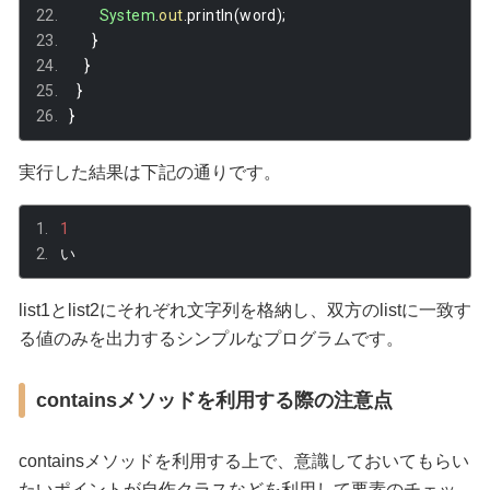
System
.
out
.
println
(
word
);
}
}
}
}
実行した結果は下記の通りです。
1
い
list1とlist2にそれぞれ文字列を格納し、双方のlistに一致す
る値のみを出力するシンプルなプログラムです。
containsメソッドを利用する際の注意点
containsメソッドを利用する上で、意識しておいてもらい
たいポイントが自作クラスなどを利用して要素のチェッ