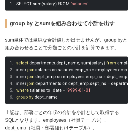
SELECT sum
(
salary
)
 FROM 
`salaries`
group by とsumを組み合わせて小計を出す
sum単体では単純な合計値しか出せませんが、group byと
組み合わせることで分類ごとの小計を計算できます。
select
 departments
.
dept_name
,
 sum
(
salary
)
from
 employ
inner 
join
 salaries on salaries
.
emp_no 
=
 employees
.
emp_n
inner 
join
 dept_emp on employees
.
emp_no 
=
 dept_emp
.
e
inner 
join
 departments on dept_emp
.
dept_no 
=
 departmen
where
 salaries
.
to_date 
=
'9999-01-01'
group
by
 dept_name
上記は、部署ごとの年収の合計を小計として取得する
SQLとなります。employees（社員テーブル）、
dept_emp（社員・部署紐付けテーブル）、