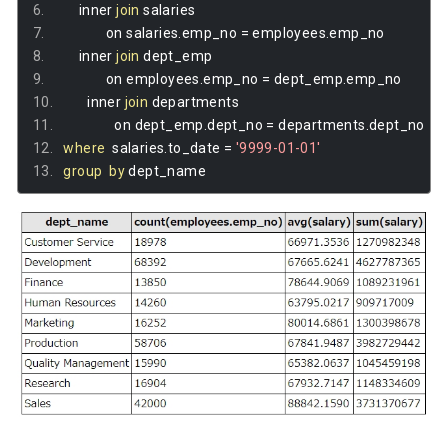
       inner 
join
 salaries 
               on salaries
.
emp_no 
=
 employees
.
emp_no 
       inner 
join
 dept_emp 
               on employees
.
emp_no 
=
 dept_emp
.
emp_no 
       inner 
join
 departments 
               on dept_emp
.
dept_no 
=
 departments
.
dept_no 
where
  salaries
.
to_date 
=
'9999-01-01'
group
by
 dept_name