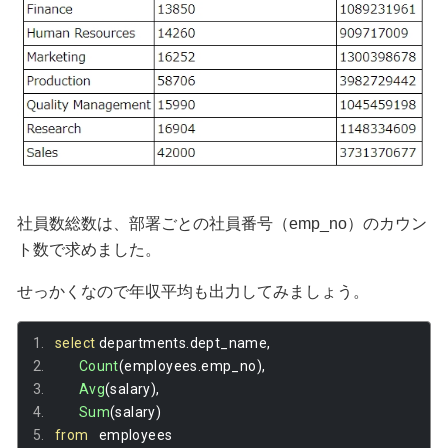
社員数総数は、部署ごとの社員番号（emp_no）のカウン
ト数で求めました。
せっかくなので年収平均も出力してみましょう。
select
 departments
.
dept_name
,
Count
(
employees
.
emp_no
),
Avg
(
salary
),
Sum
(
salary
)
from
   employees 