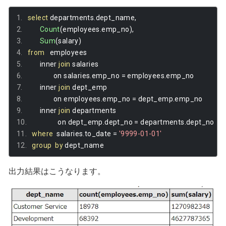
select
 departments
.
dept_name
,
Count
(
employees
.
emp_no
),
Sum
(
salary
)
from
   employees 
       inner 
join
 salaries 
               on salaries
.
emp_no 
=
 employees
.
emp_no 
       inner 
join
 dept_emp 
               on employees
.
emp_no 
=
 dept_emp
.
emp_no 
       inner 
join
 departments 
               on dept_emp
.
dept_no 
=
 departments
.
dept_no 
where
  salaries
.
to_date 
=
'9999-01-01'
group
by
 dept_name
出力結果はこうなります。