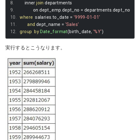
       inner 
join
 departments 
               on dept_emp
.
dept_no 
=
 departments
.
dept_no 
where
  salaries
.
to_date 
=
'9999-01-01'
and
 dept_name 
=
'Sales'
group
by
Date_format
(
birth_date
,
'%Y'
)
実行するとこうなります。