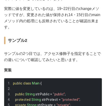
実際に値を変更しているのは、19~22行目のchangeメソ
ッドですが、変更された値が保持され14・15行目のmain
メソッド内の処理にも反映されていることが確認出来ま
す。
サンプル2
サンプルの2つ目では、アクセス修飾子を指定することで
の違いについて確認してみたいと思います。
実装
public
class
Main
{
public
String
 strPublic 
=
"public"
;
protected
String
 strProtect 
=
"protected"
;
private
String
 strPrivate 
=
"private"
;