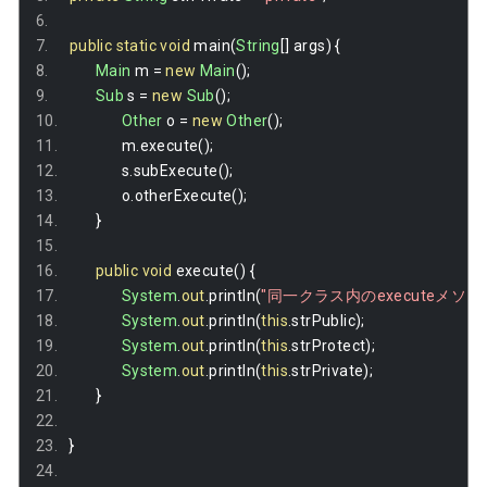
public
static
void
 main
(
String
[]
 args
)
{
Main
 m 
=
new
Main
();
Sub
 s 
=
new
Sub
();
Other
 o 
=
new
Other
();
		m
.
execute
();
		s
.
subExecute
();
		o
.
otherExecute
();
}
public
void
 execute
()
{
System
.
out
.
println
(
"同一クラス内のexecuteメソ
System
.
out
.
println
(
this
.
strPublic
);
System
.
out
.
println
(
this
.
strProtect
);
System
.
out
.
println
(
this
.
strPrivate
);
}
}