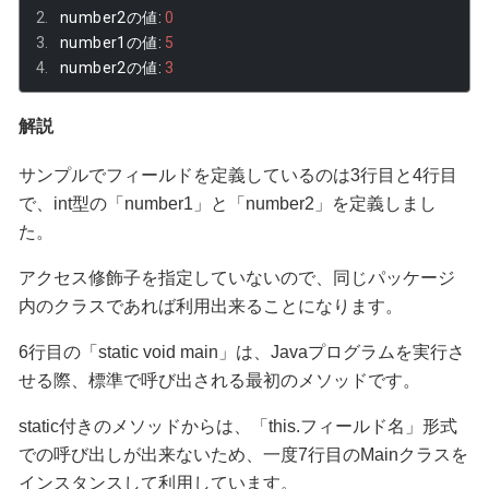
number2
の値:
0
number1
の値:
5
number2
の値:
3
解説
サンプルでフィールドを定義しているのは3行目と4行目
で、int型の「number1」と「number2」を定義しまし
た。
アクセス修飾子を指定していないので、同じパッケージ
内のクラスであれば利用出来ることになります。
6行目の「static void main」は、Javaプログラムを実行さ
せる際、標準で呼び出される最初のメソッドです。
static付きのメソッドからは、「this.フィールド名」形式
での呼び出しが出来ないため、一度7行目のMainクラスを
インスタンスして利用しています。