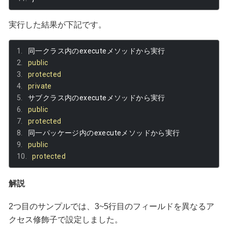
実行した結果が下記です。
同一クラス内の
execute
メソッドから実行
public
protected
private
サブクラス内の
execute
メソッドから実行
public
protected
同一パッケージ内の
execute
メソッドから実行
public
protected
解説
2つ目のサンプルでは、3~5行目のフィールドを異なるア
クセス修飾子で設定しました。