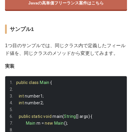
Javaの高単価フリーランス案件はこちら
サンプル1
1つ目のサンプルでは、同じクラス内で定義したフィール
ド値を、同じクラスのメソッドから変更してみます。
実装
public
class
Main
{
int
 number1
;
int
 number2
;
public
static
void
 main
(
String
[]
 args
)
{
Main
 m 
=
new
Main
();