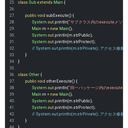
class
Sub
extends
Main
{
public
void
 subExecute
()
{
System
.
out
.
println
(
"サブクラス内のexecuteメソ
Main
 m 
=
new
Main
();
System
.
out
.
println
(
m
.
strPublic
);
System
.
out
.
println
(
m
.
strProtect
);
// System.out.println(m.strPrivate); アクセ
}
}
class
Other
{
public
void
 otherExecute
()
{
System
.
out
.
println
(
"同一パッケージ内のexecute
Main
 m 
=
new
Main
();
System
.
out
.
println
(
m
.
strPublic
);
System
.
out
.
println
(
m
.
strProtect
);
// System.out.println(m.strPrivate); アクセ
}
}