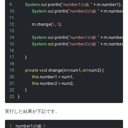
System
.
out
.
println
(
"number1の値: "
+
 m
.
number1
);
System
.
out
.
println
(
"number2の値: "
+
 m
.
number2
)
		m
.
change
(
5
,
3
);
System
.
out
.
println
(
"number1の値: "
+
 m
.
number1
)
System
.
out
.
println
(
"number2の値: "
+
 m
.
number2
)
}
private
void
 change
(
int
 num1
,
int
 num2
)
{
this
.
number1 
=
 num1
;
this
.
number2 
=
 num2
;
}
}
実行した結果が下記です。
number1
の値:
0