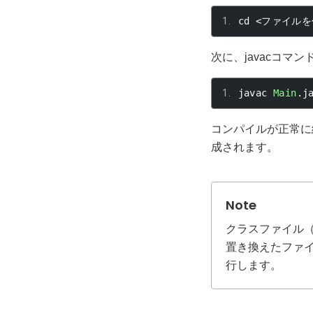
cd 
<ファイルを
次に、
javac
コマン
javac 
Main
.
j
コンパイルが正常に終
成されます。
クラスファイル（
置き換えたファイ
行します。