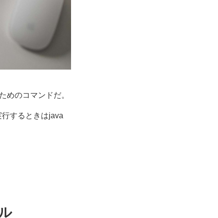
するためのコマンドだ。
実行するときは
java
ル