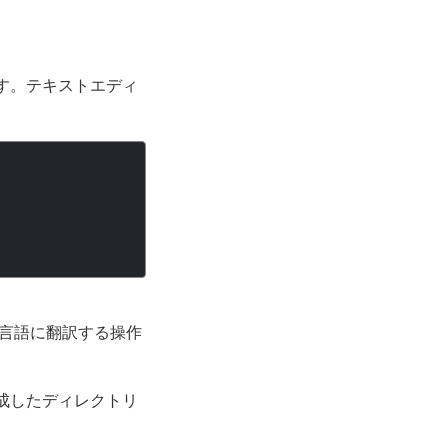
です。テキストエディ
。
言語に翻訳する操作
作成したディレクトリ