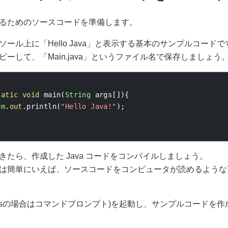
るためのソースコードを準備します。
ール上に「Hello Java」と表示する基本のサンプルコード
ーして、「Main.java」というファイル名で保存しましょう
tatic
void
 main
(
String
 args
[]){
em
.
out
.
println
(
"Hello Java!"
);
きたら、作成した Java コードをコンパイルしましょう。
は簡単にいえば、ソースコードをコンピュータが読めるような
dowsの場合はコマンドプロンプト)を起動し、サンプルコードを