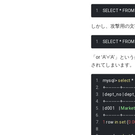
SELECT 
*
 FROM
しかし、攻撃用の文
SELECT 
*
 FROM
「or ‘A’=’A
されてしまいます。
mysql
>
select
*
+---------+-------
|
 dept_no 
|
 dep
+---------+-------
|
 d001    
|
Market
+---------+-------
1
 row 
in
set
(
0.0