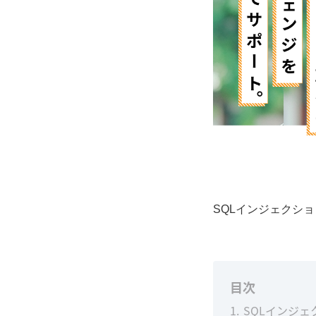
SQLインジェクシ
目次
1
SQLインジ