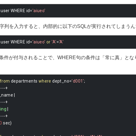
 user WHERE id
=
'aiueo'
字列を入力すると、内部的に以下のSQLが実行されてしまうん
 user WHERE id
=
'aiueo'
or
'A'
=
'A'
’」という条件が付与されることで、WHERE句の条件は「常に真」
from
 departments 
where
 dept_no
=
'd001'
;
----+
t_name 
|
----+
ing
|
----+
0
 sec
)