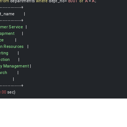
from
 departments 
where
 dept_no
=
'd001'
or
'A'
=
'A'
;
--------------+
_name          
|
--------------+
omer
Service
|
lopment
|
ce
|
an
Resources
|
ting
|
ction
|
ty
Management
|
arch
|
|
--------------+
0.00
 sec
)