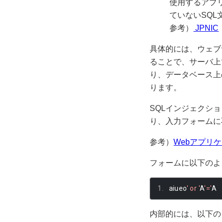
使用するアプ
ていないSQL
参考）
JPNIC
具体的には、ウェブ
ることで、サーバ上
り、データベース上
ります。
SQLインジェクシ
り、入力フォームに
参考）
Webアプリ
フォームに以下のよ
aiueo
' or '
A
'='
A
内部的には、以下の