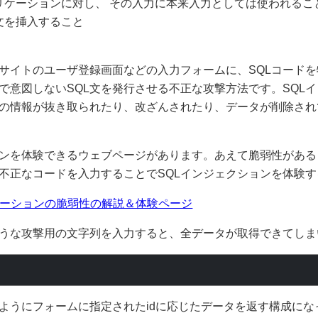
リケーションに対し、 その入力に本来入力としては使われるこ
文を挿入すること
サイトのユーザ登録画面などの入力フォームに、SQLコード
で意図しないSQL文を発行させる不正な攻撃方法です。SQL
の情報が抜き取られたり、改ざんされたり、データが削除され
ョンを体験できるウェブページがあります。あえて脆弱性があ
不正なコードを入力することでSQLインジェクションを体験
ケーションの脆弱性の解説＆体験ページ
うな攻撃用の文字列を入力すると、全データが取得できてしま
ようにフォームに指定されたidに応じたデータを返す構成にな