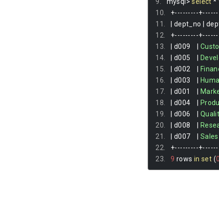
mysql
>
select
*
+---------+------
|
 dept_no 
|
 dept
+---------+------
|
 d009    
|
Cust
|
 d005    
|
Deve
|
 d002    
|
Finan
|
 d003    
|
Hum
|
 d001    
|
Marke
|
 d004    
|
Produ
|
 d006    
|
Quali
|
 d008    
|
Rese
|
 d007    
|
Sales
+---------+------
9
 rows 
in
set
(