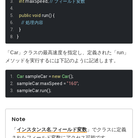
int
 maxSpeed
;
// フィールド変数
public
void
 run
()
{
// 処理内容
}
}
「Car」クラスの最高速度を指定し、定義された「run」
メソッドを実行するには下記のように記述します。
Car
 sampleCar 
=
new
Car
();
sampleCar
.
maxSpeed 
=
"160"
;
sampleCar
.
run
();
「
インスタンス名.フィールド変数
」でクラスに定義
されたフィールド変数にアクセス可能です。