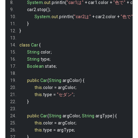
System
.
out
.
println
(
"car1は"
+
 car1
.
color 
+
"色で"
+
 car
		car2
.
stop
();
System
.
out
.
println
(
"car2は"
+
 car2
.
color 
+
"色で"
+
}
}
class
Car
{
String
 color
;
String
 type
;
Boolean
 state
;
public
Car
(
String
 argColor
)
{
this
.
color 
=
 argColor
;
this
.
type 
=
"セダン"
;
}
public
Car
(
String
 argColor
,
String
 argType
)
{
this
.
color 
=
 argColor
;
this
.
type 
=
 argType
;
}