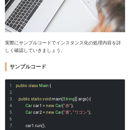
実際にサンプルコードでインスタンス化の処理内容を詳
しく確認していきましょう。
サンプルコード
public
class
Main
{
public
static
void
 main
(
String
[]
 args
)
{
Car
 car1 
=
new
Car
(
"赤"
);
Car
 car2 
=
new
Car
(
"青"
,
"ワゴン"
);
		car1
.
run
();