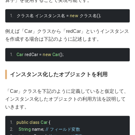
算子」を使用することで実現可能です。
クラス名
インスタンス名
=
new
クラス名();
例えば「Car」クラスから「redCar」というインスタンス
を作成する場合は下記のように記述します。
Car
 redCar 
=
new
Car
();
インスタンス化したオブジェクトを利用
「Car」クラスを下記のように定義していると仮定して、
インスタンス化したオブジェクトの利用方法を説明して
いきます。
public
class
Car
{
String
 name
;
// フィールド変数