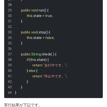
public
void
 run
()
{
this
.
state 
=
true
;
}
public
void
 stop
()
{
this
.
state 
=
false
;
}
public
String
 check
(
)
{
if
(
this
.
state
)
{
return
"走行中です。"
;
}
else
{
return
"停止中です。"
;
}
}
}
実行結果が下記です。