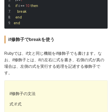
if
 i 
==
10
then
break
end
end
if修飾子でbreakを使う
Rubyでは、if文と同じ機能をif修飾子でも書けます。な
お、if修飾子とは、ifの左右に式を書き、右側の式が真の
場合は、左側の式を実行する処理を記述する修飾子で
す。
if修飾子の文法
式 if 式