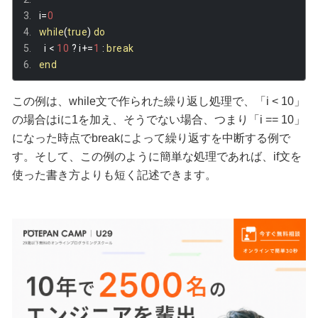
i
=
0
while
(
true
)
do
  i 
<
10
?
 i
+=
1
:
break
end
この例は、while文で作られた繰り返し処理で、「i < 10」
の場合はiに1を加え、そうでない場合、つまり「i == 10」
になった時点でbreakによって繰り返すを中断する例で
す。そして、この例のように簡単な処理であれば、if文を
使った書き方よりも短く記述できます。