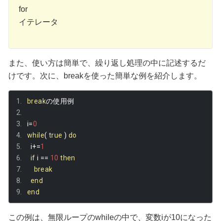
for
イテレータ
また、使い方は簡単で、繰り返し処理の中に記述するだ
けです。次に、breakを使った簡単な例を紹介します。
break
の使用例
i
=
0
while
(
true
)
do
  i
+=
1
if
 i 
==
10
then
break
end
end
この例は、無限ループのwhileの中で、変数iが10になった