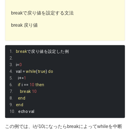
breakで戻り値を設定する文法
break 戻り値
break
で戻り値を設定した例
i
=
0
val 
=
while
(
true
)
do
  i
+=
1
if
 i 
==
10
then
break
10
end
end
echo val
この例では、iが10になったらbreakによってwhileを中断