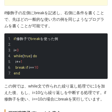
if修飾子の左側にbreakを記述し、右側に条件を書くこと
で、先ほどの一般的な使い方の例を同じようなプログラ
ムを書くことが可能です。
if
修飾子で
break
を使った例
i
=
0
while
(
true
)
do
  i
+=
1
break
if
 i
==
10
end
この例では、while文で作られた繰り返し処理でiに1を加
えた後、もし、i=10なら繰り返しを中断する処理です。if
修飾子を使い、i==10の場合にbreakを実行しています。