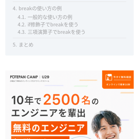
4
breakの使い方の例
4.1
一般的な使い方の例
4.2
if修飾子でbreakを使う
4.3
三項演算子でbreakを使う
5
まとめ