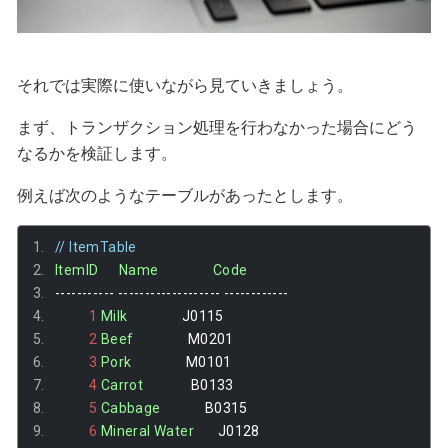
それでは実際に使いながら見ていきましょう。
まず、トランザクション処理を行わなかった場合にどう
なるかを検証します。
例えば次のようなテーブルがあったとします。
// ItemTable
ItemID
Name
Code
-----------
-------------------
------------
1
Milk
                J0115
2
Beef
                M0201
3
Pork
                M0101
4
Carrot
              B0133
5
Cabbage
             B0315
6
Mineral
Water
       J0128