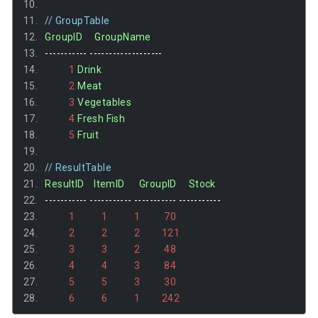
// GroupTable
GroupID
GroupName
-----------
-------------------
1
Drink
2
Meat
3
Vegetables
4
Fresh
Fish
5
Fruit
// ResultTable
ResultID
ItemID
GroupID
Stock
-----------
-----------
-----------
-----------
1
1
1
70
2
2
2
121
3
3
2
48
4
4
3
84
5
5
3
30
6
6
1
242