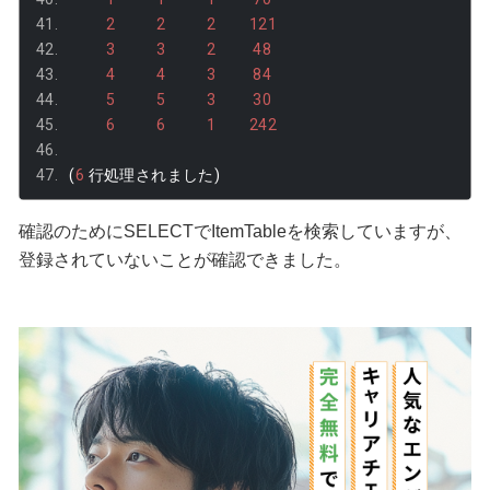
2
2
2
121
3
3
2
48
4
4
3
84
5
5
3
30
6
6
1
242
(
6
行処理されました)
確認のためにSELECTでItemTableを検索していますが、
登録されていないことが確認できました。