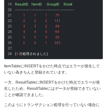
ResultID
ItemID
GroupID
Stock
-----------
-----------
-----------
-----------
1
1
1
70
2
2
2
121
3
3
2
48
4
4
3
84
5
5
3
30
6
6
1
242
(
6
行処理されました)
ItemTableにINSERTをかけた時点ではエラーが発生して
いない為きちんと登録されています。
一方、ResultTableにINSERTをかけた時点でエラーが発
生したため、ResultTableにはデータが登録できていない
ことが確認できました。
このようにトランザクション処理を行っていない場合に