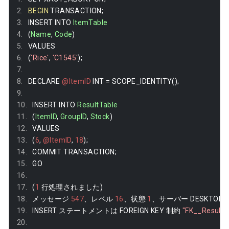
BEGIN
 TRANSACTION
;
INSERT INTO 
ItemTable
(
Name
,
Code
)
VALUES
(
'Rice'
,
'C1545'
);
DECLARE 
@ItemID
 INT 
=
 SCOPE_IDENTITY
();
INSERT INTO 
ResultTable
(
ItemID
,
GroupID
,
Stock
)
VALUES
(
6
,
@ItemID
,
18
);
COMMIT TRANSACTION
;
GO
(
1
行処理されました)
メッセージ
547
、レベル
16
、状態
1
、サーバー
 DESKTOP
-
INSERT 
ステートメントは
 FOREIGN KEY 
制約
"FK__Result