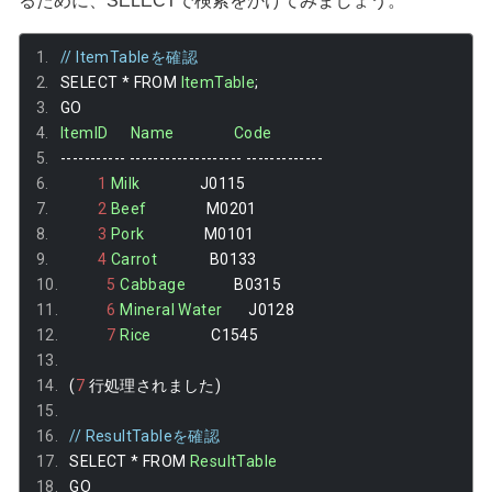
るために、SELECTで検索をかけてみましょう。
// ItemTableを確認
SELECT 
*
 FROM 
ItemTable
;
GO
ItemID
Name
Code
-----------
-------------------
-------------
1
Milk
                J0115
2
Beef
                M0201
3
Pork
                M0101
4
Carrot
              B0133
5
Cabbage
             B0315
6
Mineral
Water
       J0128
7
Rice
                C1545
(
7
行処理されました)
// ResultTableを確認
SELECT 
*
 FROM 
ResultTable
GO