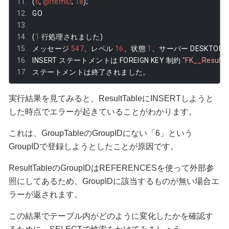
(
6
,
@ItemID
,
18
);
GO
(
1
行処理されました)
メッセージ
547
、レベル
16
、状態
1
、サーバー
 DESKTOP
-
INSERT 
ステートメントは
 FOREIGN KEY 
制約
"FK__Result
ステートメントは終了されました。
実行結果を見てみると、ResultTableにINSERTしようと
した時点でエラーが起きていることがわかります。
これは、GroupTableのGroupIDにない「6」という
GroupIDで登録しようとしたことが原因です。
ResultTableのGroupIDはREFERENCESを使って外部参
照にしてあるため、GroupIDに該当するものが無い場合エ
ラーが返されます。
この結果でテーブル内がどのように変化したかを確認す