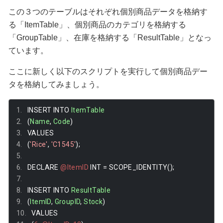
この３つのテーブルはそれぞれ個別商品データを格納す
る「ItemTable」、個別商品のカテゴリを格納する
「GroupTable」、在庫を格納する「ResultTable」となっ
ています。
ここに新しく以下のスクリプトを実行して個別商品デー
タを格納してみましょう。
INSERT INTO 
ItemTable
(
Name
,
Code
)
VALUES
(
'Rice'
,
'C1545'
);
DECLARE 
@ItemID
 INT 
=
 SCOPE_IDENTITY
();
INSERT INTO 
ResultTable
(
ItemID
,
GroupID
,
Stock
)
VALUES