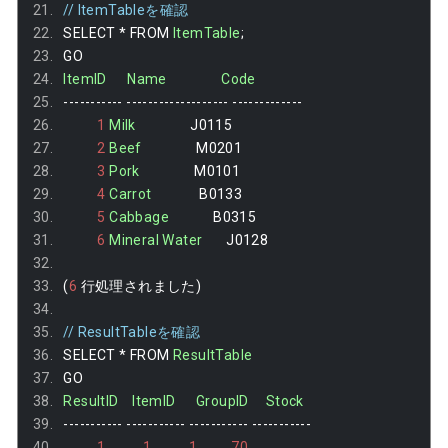
// ItemTableを確認
SELECT 
*
 FROM 
ItemTable
;
GO
ItemID
Name
Code
-----------
-------------------
-------------
1
Milk
                J0115
2
Beef
                M0201
3
Pork
                M0101
4
Carrot
              B0133
5
Cabbage
             B0315
6
Mineral
Water
       J0128
(
6
行処理されました)
// ResultTableを確認
SELECT 
*
 FROM 
ResultTable
GO
ResultID
ItemID
GroupID
Stock
-----------
-----------
-----------
-----------
1
1
1
70