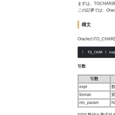
まずは、TO
CHAR
この記事では、Ora
構文
Oracleの
TO_CHAR
TO_CHAR 
(
 ex
引数
引数
expr
format
nls_param
N
#### 数値を書式