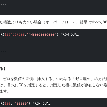
----
た桁数よりも大きい場合（オーバーフロー）、結果はすべて”#
AR
(
1234567890
,
'FM999G999G999'
)
 FROM DUAL
----
る】
00″など、ゼロを数値の左側に挿入する、いわゆる「ゼロ埋め」の方
は、書式に”0″を指定すると、指定した桁に数値が存在しない
ます。
AR
(
100
,
'00000'
)
 FROM DUAL