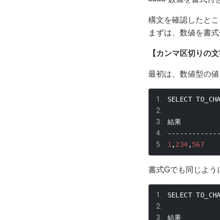
構文を確認したとこ
まずは、数値を書式
【カンマ区切りの文
最初は、数値型の値
SELECT TO_CH
結果
------------
1
,
234
,
567
書式
G
でも同じよう
SELECT TO_CH
結果