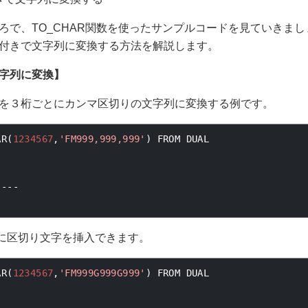
ろで、
TO_CHAR
関数を使ったサンプルコードを見ていきまし
付きで文字列に変換する方法を解説します。
字列に変換】
を３桁ごとにカンマ区切りの文字列に変換する例です。
AR
(
1234567
,
'FM999,999,999'
)
 FROM DUAL
----
に区切り文字を挿入できます。
AR
(
1234567
,
'FM999G999G999'
)
 FROM DUAL