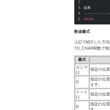
結果
------------
00100
数値書式
上記で紹介した方法
TO_CHAR
関数で指
書式
カンマ
指定の位
(,)
指定の位置
G
ます。
ドット
指定の位
(.)
指定の位置
D
す。