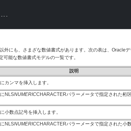
----
以外にも、さまざな数値書式があります。次の表は、Oracle
定可能な数値書式モデルの一覧です。
説明
置にカンマを挿入します。
にNLS
NUMERIC
CHARACTERパラーメータで指定された桁
置に小数点記号を挿入します。
にNLS
NUMERIC
CHARACTERパラーメータで指定された小