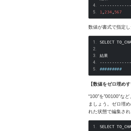
------------
1
,
234
,
567
数値が書式で指定し
SELECT TO_CH
結果
------------
#########
【数値をゼロ埋めす
“100”を”001
ましょう。ゼロ埋め
れた状態で編集され
SELECT TO_CH