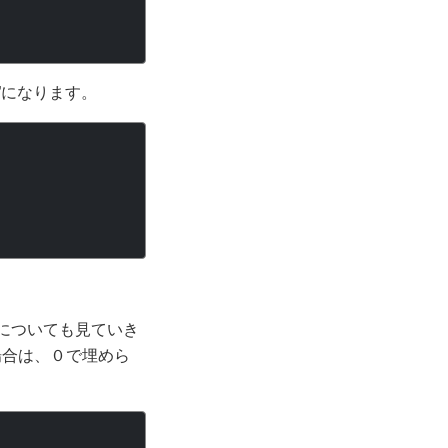
”になります。
法についても見ていき
場合は、０で埋めら