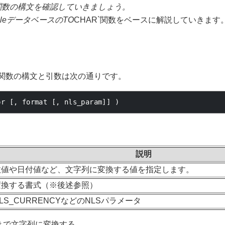
関数の構文を確認していきましょう。
cleデータベースの
TO
CHAR`関数をベースに解説していきます
関数の構文と引数は次の通りです。
pr 
[,
 format 
[,
 nls_param
]]
)
説明
数値や日付値など、文字列に変換する値を指定します。
変換する書式（※後述参照）
LS_CURRENCY
などのNLSパラメータ
付きで文字列に変換する