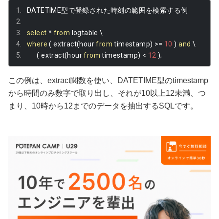
DATETIME
型で登録された時刻の範囲を検索する例
select
*
from
 logtable \
where
(
 extract
(
hour 
from
 timestamp
)
>=
10
)
and
 \
(
 extract
(
hour 
from
 timestamp
)
<
12
);
この例は、extract関数を使い、DATETIME型のtimestamp
から時間のみ数字で取り出し、それが10以上12未満、つ
まり、10時から12までのデータを抽出するSQLです。