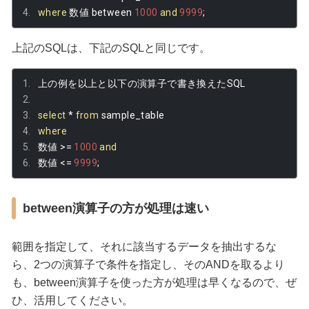
where
数値
 between 
1000
and
9999
;
上記のSQLは、下記のSQLと同じです。
上の例を以上と以下の演算子で書き換えた
SQL
select
*
from
 sample_table 
where
数値
>=
1000
and
数値
<=
9999
;
between演算子の方が処理は速い
範囲を指定して、それに該当するデータを抽出するな
ら、2つの演算子で条件を指定し、そのANDを取るより
も、between演算子を使った方が処理は早くなるので、ぜ
ひ、活用してください。