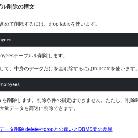
ブル削除の構文
めて削除するには、drop tableを使います。
loyees
;
loyeesテーブルを削除します。
て、中身のデータだけを全削除するにはtruncateを使います
employees
;
、全データを削除します。削除条件の指定はできません。ただし、削
大量データを高速に削除できます。
e 高速データ削除 deleteやdropとの違いとDBMS間の差異