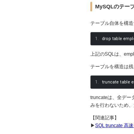
MySQLのテー
テーブル自体を構造含
drop table emp
上記のSQLは、emp
テーブルを構造は残し
truncate table 
truncateは
みを行わないため、
【関連記事】
▶
SQL truncat