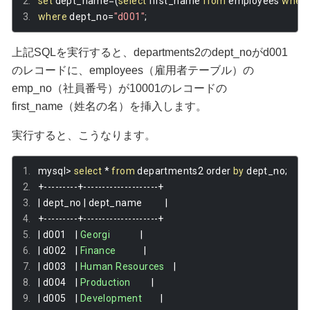
set
 dept_name
=(
select
 first_name 
from
 employees 
wher
where
 dept_no
=
"d001"
;
上記SQLを実行すると、departments2のdept_noがd001
のレコードに、employees（雇用者テーブル）の
emp_no（社員番号）が10001のレコードの
first_name（姓名の名）を挿入します。
実行すると、こうなります。
mysql
>
select
*
from
 departments2 order 
by
 dept_no
;
+---------+--------------------+
|
 dept_no 
|
 dept_name          
|
+---------+--------------------+
|
 d001    
|
Georgi
|
|
 d002    
|
Finance
|
|
 d003    
|
Human
Resources
|
|
 d004    
|
Production
|
|
 d005    
|
Development
|