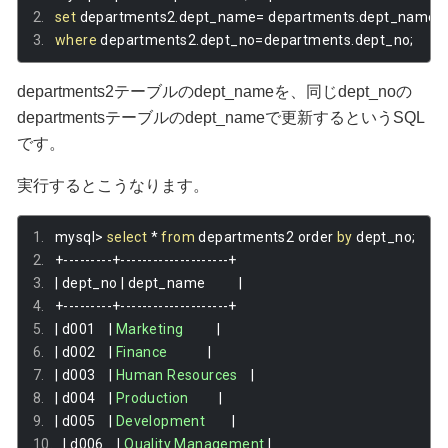
set
 departments2
.
dept_name
=
 departments
.
dept_name
where
 departments2
.
dept_no
=
departments
.
dept_no
;
departments2テーブルのdept_nameを、同じdept_noの
departmentsテーブルのdept_nameで更新するというSQL
です。
実行するとこうなります。
mysql
>
select
*
from
 departments2 order 
by
 dept_no
;
+---------+--------------------+
|
 dept_no 
|
 dept_name          
|
+---------+--------------------+
|
 d001    
|
Marketing
|
|
 d002    
|
Finance
|
|
 d003    
|
Human
Resources
|
|
 d004    
|
Production
|
|
 d005    
|
Development
|
|
 d006    
|
Quality
Management
|