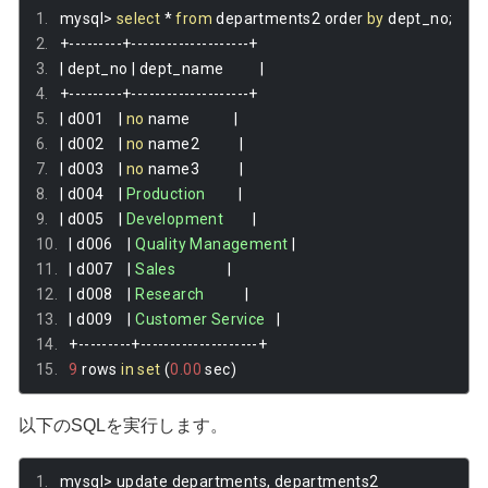
mysql
>
select
*
from
 departments2 order 
by
 dept_no
;
+---------+--------------------+
|
 dept_no 
|
 dept_name          
|
+---------+--------------------+
|
 d001    
|
no
 name            
|
|
 d002    
|
no
 name2           
|
|
 d003    
|
no
 name3           
|
|
 d004    
|
Production
|
|
 d005    
|
Development
|
|
 d006    
|
Quality
Management
|
|
 d007    
|
Sales
|
|
 d008    
|
Research
|
|
 d009    
|
Customer
Service
|
+---------+--------------------+
9
 rows 
in
set
(
0.00
 sec
)
以下のSQLを実行します。
mysql
>
 update departments
,
 departments2