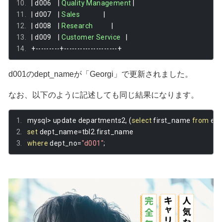
|
 d006    
|
Quality
Management
|
|
 d007    
|
Sales
|
|
 d008    
|
Research
|
|
 d009    
|
Customer
Service
|
+---------+--------------------+
d001のdept_nameが「Georgi」で更新されました。
なお、以下のように記述しても同じ結果になります。
mysql
>
 update departments2
,
(
select
 first_name 
from
 em
set
 dept_name
=
tbl2
.
first_name
where
 dept_no
=
"d001"
;