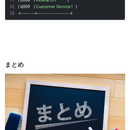
|
 d009    
|
Customer
Service1
|
+---------+---------------------+
まとめ