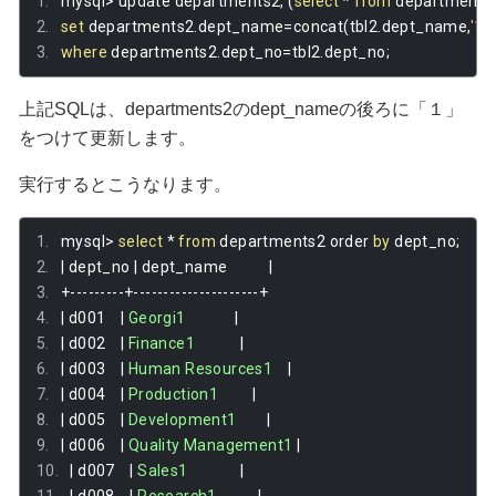
mysql
>
 update departments2
,
(
select
*
from
 departments
set
 departments2
.
dept_name
=
concat
(
tbl2
.
dept_name
,
'1'
)
where
 departments2
.
dept_no
=
tbl2
.
dept_no
;
上記SQLは、departments2のdept_nameの後ろに「１」
をつけて更新します。
実行するとこうなります。
mysql
>
select
*
from
 departments2 order 
by
 dept_no
;
|
 dept_no 
|
 dept_name           
|
+---------+---------------------+
|
 d001    
|
Georgi1
|
|
 d002    
|
Finance1
|
|
 d003    
|
Human
Resources1
|
|
 d004    
|
Production1
|
|
 d005    
|
Development1
|
|
 d006    
|
Quality
Management1
|
|
 d007    
|
Sales1
|
|
 d008    
|
Research1
|