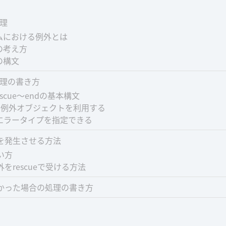
処理
ムにおける例外とは
の考え方
の構文
処理の書き方
rescue～endの基本構文
ueで例外オブジェクトを利用する
eにエラータイプを指定できる
を発生させる方法
使い方
例外をrescueで受ける方法
かった場合の処理の書き方