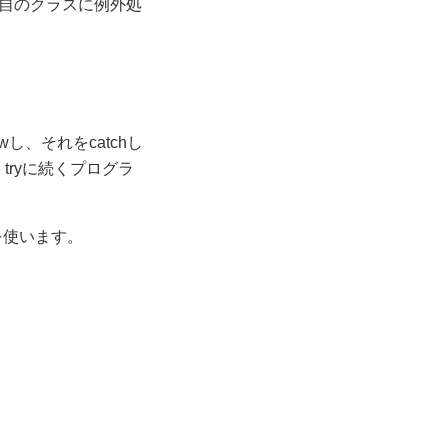
自のクラスに例外処
し、それをcatchし
tryに続くプログラ
eを使います。