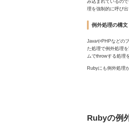
み込まれているので
理を強制的に呼び出
例外処理の構文
JavaやPHPなど
た処理で例外処理を実
ムでthrowする処
Rubyにも例外処理が
Rubyの