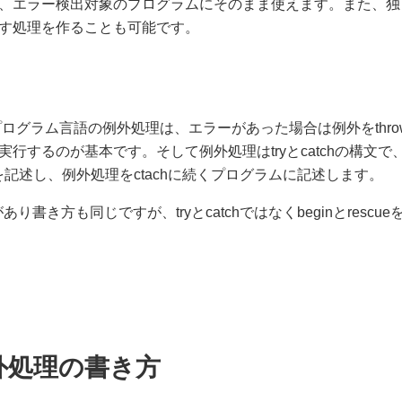
、エラー検出対象のプログラムにそのまま使えます。また、独
す処理を作ることも可能です。
のプログラム言語の例外処理は、エラーがあった場合は例外をthrow
行するのが基本です。そして例外処理はtryとcatchの構文で、
理を記述し、例外処理をctachに続くプログラムに記述します。
あり書き方も同じですが、tryとcatchではなくbeginとrescu
例外処理の書き方