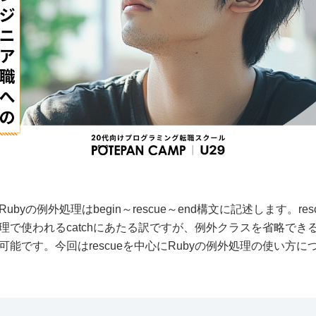
byの例外処理はbegin～rescue～end構文に記述します。re
で使われるcatchにあたる訳ですが、例外クラスを省略できるなど
能です。今回はrescueを中心にRubyの例外処理の使い方