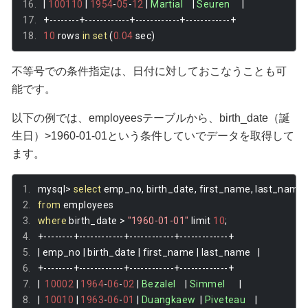
|
100110
|
1954
-
05
-
12
|
Martial
|
Seuren
|
+--------+------------+------------+------------+
10
 rows 
in
set
(
0.04
 sec
)
不等号での条件指定は、日付に対しておこなうことも可
能です。
以下の例では、employeesテーブルから、birth_date（誕
生日）>1960-01-01という条件していでデータを取得して
ます。
mysql
>
select
 emp_no
,
 birth_date
,
 first_name
,
 last_name
from
 employees 
where
 birth_date 
>
"1960-01-01"
 limit 
10
;
+--------+------------+------------+-------------+
|
 emp_no 
|
 birth_date 
|
 first_name 
|
 last_name   
|
+--------+------------+------------+-------------+
|
10002
|
1964
-
06
-
02
|
Bezalel
|
Simmel
|
|
10010
|
1963
-
06
-
01
|
Duangkaew
|
Piveteau
|