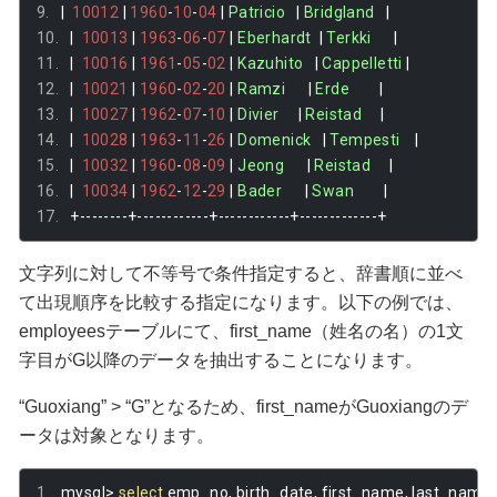
|
10012
|
1960
-
10
-
04
|
Patricio
|
Bridgland
|
|
10013
|
1963
-
06
-
07
|
Eberhardt
|
Terkki
|
|
10016
|
1961
-
05
-
02
|
Kazuhito
|
Cappelletti
|
|
10021
|
1960
-
02
-
20
|
Ramzi
|
Erde
|
|
10027
|
1962
-
07
-
10
|
Divier
|
Reistad
|
|
10028
|
1963
-
11
-
26
|
Domenick
|
Tempesti
|
|
10032
|
1960
-
08
-
09
|
Jeong
|
Reistad
|
|
10034
|
1962
-
12
-
29
|
Bader
|
Swan
|
+--------+------------+------------+-------------+
文字列に対して不等号で条件指定すると、辞書順に並べ
て出現順序を比較する指定になります。以下の例では、
employeesテーブルにて、first_name（姓名の名）の1文
字目がG以降のデータを抽出することになります。
“Guoxiang” > “G”となるため、first_nameがGuoxiangのデ
ータは対象となります。
mysql
>
select
 emp_no
,
 birth_date
,
 first_name
,
 last_name