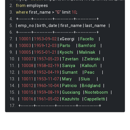
from
 employees
where
 first_name 
>
"G"
 limit 
10
;
+--------+------------+------------+-------------+
|
 emp_no 
|
 birth_date 
|
 first_name 
|
 last_name   
|
+--------+------------+------------+-------------+
|
10001
|
1953
-
09
-
02
|
 xGeorgi    
|
Facello
|
|
10003
|
1959
-
12
-
03
|
Parto
|
Bamford
|
|
10005
|
1955
-
01
-
21
|
Kyoichi
|
Maliniak
|
|
10007
|
1957
-
05
-
23
|
Tzvetan
|
Zielinski
|
|
10008
|
1958
-
02
-
19
|
Saniya
|
Kalloufi
|
|
10009
|
1952
-
04
-
19
|
Sumant
|
Peac
|
|
10011
|
1953
-
11
-
07
|
Mary
|
Sluis
|
|
10012
|
1960
-
10
-
04
|
Patricio
|
Bridgland
|
|
10015
|
1959
-
08
-
19
|
Guoxiang
|
Nooteboom
|
|
10016
|
1961
-
05
-
02
|
Kazuhito
|
Cappelletti
|
+--------+------------+------------+-------------+