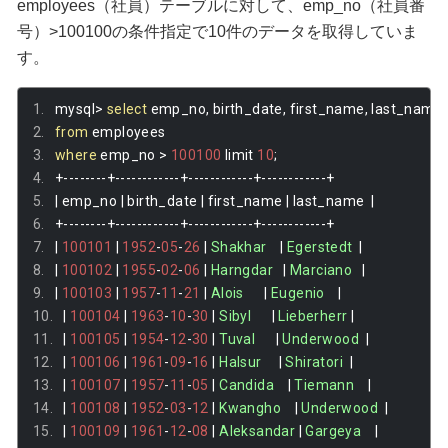
employees（社員）テーブルに対して、emp_no（社員番
号）>100100の条件指定で10件のデータを取得していま
す。
mysql
>
select
 emp_no
,
 birth_date
,
 first_name
,
 last_name 
from
 employees 
where
 emp_no 
>
100100
 limit 
10
;
+--------+------------+------------+------------+
|
 emp_no 
|
 birth_date 
|
 first_name 
|
 last_name  
|
+--------+------------+------------+------------+
|
100101
|
1952
-
05
-
26
|
Shakhar
|
Egerstedt
|
|
100102
|
1955
-
02
-
06
|
Harngdar
|
Marciano
|
|
100103
|
1957
-
11
-
21
|
Alois
|
Eugenio
|
|
100104
|
1963
-
10
-
30
|
Sibyl
|
Lieberherr
|
|
100105
|
1954
-
12
-
30
|
Tuval
|
Underwood
|
|
100106
|
1961
-
09
-
16
|
Halsur
|
Shiratori
|
|
100107
|
1957
-
11
-
05
|
Candida
|
Tiemann
|
|
100108
|
1952
-
03
-
12
|
Kwangho
|
Underwood
|
|
100109
|
1961
-
12
-
08
|
Aleksandar
|
Gargeya
|