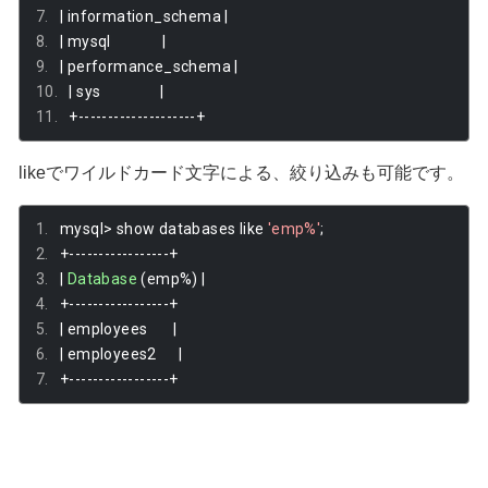
|
 information_schema 
|
|
 mysql              
|
|
 performance_schema 
|
|
 sys                
|
+--------------------+
likeでワイルドカード文字による、絞り込みも可能です。
mysql
>
 show databases like 
'emp%'
;
+-----------------+
|
Database
(
emp
%)
|
+-----------------+
|
 employees       
|
|
 employees2      
|
+-----------------+