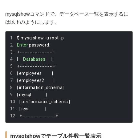
mysqlshowコマンドで、データベース一覧を表示するに
は以下のようにします。
$ mysqlshow 
-
u root 
-
p
Enter
 password
:
+--------------------+
|
Databases
|
+--------------------+
|
 employees          
|
|
 employees2         
|
|
 information_schema 
|
|
 mysql              
|
|
 performance_schema 
|
|
 sys                
|
+--------------------+
mysqlshowでテーブル件数一覧表示