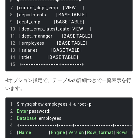
+----------------------+------------+
|
 current_dept_emp     
|
 VIEW       
|
|
 departments          
|
 BASE TABLE 
|
|
 dept_emp             
|
 BASE TABLE 
|
|
 dept_emp_latest_date 
|
 VIEW       
|
|
 dept_manager         
|
 BASE TABLE 
|
|
 employees            
|
 BASE TABLE 
|
|
 salaries             
|
 BASE TABLE 
|
|
 titles               
|
 BASE TABLE 
|
+----------------------+------------+
-iオプション指定で、テーブルの詳細つきで一覧表示を行
います。
$ mysqlshow employees 
-
i 
-
u root 
-
p
Enter
 password
:
Database
:
 employees
+----------------------+--------+---------+------------+---------+----
|
Name
|
Engine
|
Version
|
Row_format
|
Rows
|
A