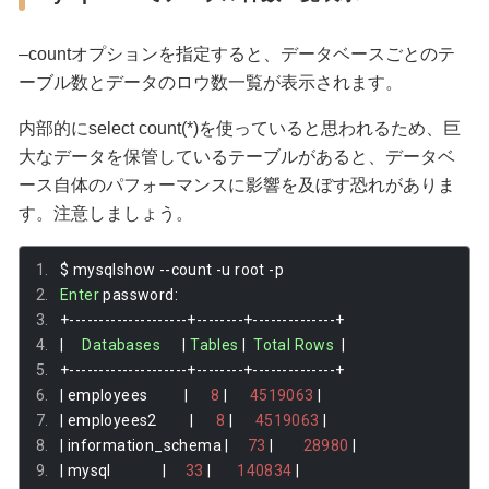
–countオプションを指定すると、データベースごとのテ
ーブル数とデータのロウ数一覧が表示されます。
内部的にselect count(*)を使っていると思われるため、巨
大なデータを保管しているテーブルがあると、データベ
ース自体のパフォーマンスに影響を及ぼす恐れがありま
す。注意しましょう。
$ mysqlshow 
--
count 
-
u root 
-
p
Enter
 password
:
+--------------------+--------+--------------+
|
Databases
|
Tables
|
Total
Rows
|
+--------------------+--------+--------------+
|
 employees          
|
8
|
4519063
|
|
 employees2         
|
8
|
4519063
|
|
 information_schema 
|
73
|
28980
|
|
 mysql              
|
33
|
140834
|