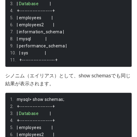
|
Database
|
+--------------------+
|
 employees          
|
|
 employees2         
|
|
 information_schema 
|
|
 mysql              
|
|
 performance_schema 
|
|
 sys                
|
+--------------------+
シノニム（エイリアス）として、show schemasでも同じ
結果が表示されます。
mysql
>
 show schemas
;
+--------------------+
|
Database
|
+--------------------+
|
 employees          
|
|
 employees2         
|