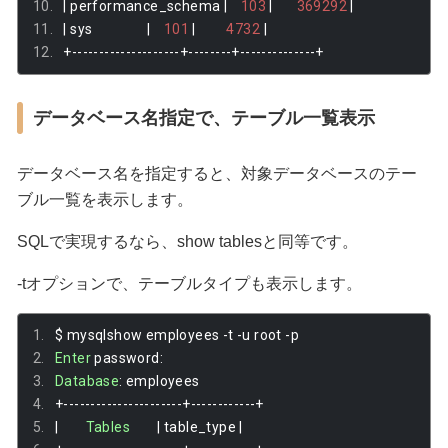
|
 performance_schema 
|
103
|
369292
|
|
 sys                
|
101
|
4732
|
+--------------------+--------+--------------+
データベース名指定で、テーブル一覧表示
データベース名を指定すると、対象データベースのテー
ブル一覧を表示します。
SQLで実現するなら、show tablesと同等です。
-tオプションで、テーブルタイプも表示します。
$ mysqlshow employees 
-
t 
-
u root 
-
p
Enter
 password
:
Database
:
 employees
+----------------------+------------+
|
Tables
|
 table_type 
|