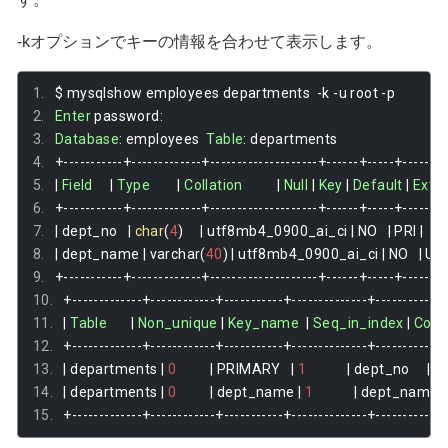
-kオプションでキーの情報を合わせて表示します。
$ mysqlshow employees departments  
-
k 
-
u root 
-
p
Enter
 password
:
Database
:
 employees  
Table
:
 departments
+-----------+-------------+--------------------+------+-----+--------
|
Field
|
Type
|
Collation
|
Null
|
Key
|
Default
|
Extra
+-----------+-------------+--------------------+------+-----+--------
|
 dept_no   
|
char
(
4
)
|
 utf8mb4_0900_ai_ci 
|
 NO   
|
 PRI 
|
|
 dept_name 
|
 varchar
(
40
)
|
 utf8mb4_0900_ai_ci 
|
 NO   
|
 UNI
+-----------+-------------+--------------------+------+-----+--------
+-------------+------------+-----------+--------------+------------
|
Table
|
Non_unique
|
Key_name
|
Seq_in_index
|
Col
+-------------+------------+-----------+--------------+------------
|
 departments 
|
0
|
 PRIMARY   
|
1
|
 dept_no     
|
 A  
|
 departments 
|
0
|
 dept_name 
|
1
|
 dept_name  
+-------------+------------+-----------+--------------+------------