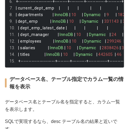
+----------------------+--------+---------+------------+---------+----
|
 current_dept_emp     
|
|
|
|
|
|
|
 departments          
|
InnoDB
|
10
|
Dynamic
|
9
|
1820
|
 dept_emp             
|
InnoDB
|
10
|
Dynamic
|
331143
|
36
|
 dept_emp_latest_date 
|
|
|
|
|
|
|
 dept_manager         
|
InnoDB
|
10
|
Dynamic
|
24
|
6
|
 employees            
|
InnoDB
|
10
|
Dynamic
|
299246
|
5
|
 salaries             
|
InnoDB
|
10
|
Dynamic
|
2838426
|
35
|
 titles               
|
InnoDB
|
10
|
Dynamic
|
442605
|
46
+----------------------+--------+---------+------------+---------+--
データベース名、テーブル指定でカラム一覧の情
報を表示
データベース名とテーブル名を指定すると、カラム一覧
を表示します。
SQLで実現するなら、desc テーブル名の結果と近いで
す。