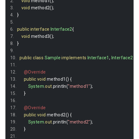
void
 method1
();
void
 method2
();
}
public
interface
Interface2
{
void
 method3
();
}
public
class
Sample
implements
Interface1
,
Interface2
{
@Override
public
void
 method1
()
{
System
.
out
.
println
(
"method1"
);
}
@Override
public
void
 method2
()
{
System
.
out
.
println
(
"method2"
);
}