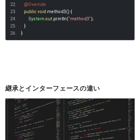
@Override
public
void
 method3
()
{
System
.
out
.
println
(
"method3"
);
}
}
継承とインターフェースの違い