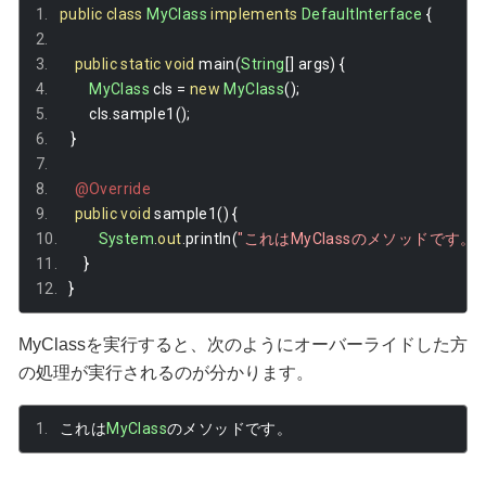
public
class
MyClass
implements
DefaultInterface
{
public
static
void
 main
(
String
[]
 args
)
{
MyClass
 cls 
=
new
MyClass
();
        cls
.
sample1
();
}
@Override
public
void
 sample1
()
{
System
.
out
.
println
(
"これはMyClassのメソッドです。"
}
}
MyClassを実行すると、次のようにオーバーライドした方
の処理が実行されるのが分かります。
これは
MyClass
のメソッドです。