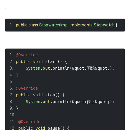
`
public
class
StopwatchImpl
implements
Stopwatch
{
@Override
public
void
 start
()
{
System
.
out
.
println
(&
quot
;開始&
quot
;);
}
@Override
public
void
 stop
()
{
System
.
out
.
println
(&
quot
;停止&
quot
;);
}
@Override
public
void
 pause
()
{