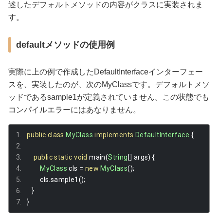
述したデフォルトメソッドの内容がクラスに実装されま
す。
defaultメソッドの使用例
実際に上の例で作成したDefaultInterfaceインターフェー
スを、実装したのが、次のMyClassです。デフォルトメソ
ッドであるsample1が定義されていません。この状態でも
コンパイルエラーにはあなりません。
public
class
MyClass
implements
DefaultInterface
{
public
static
void
 main
(
String
[]
 args
)
{
MyClass
 cls 
=
new
MyClass
();
        cls
.
sample1
();
}
}