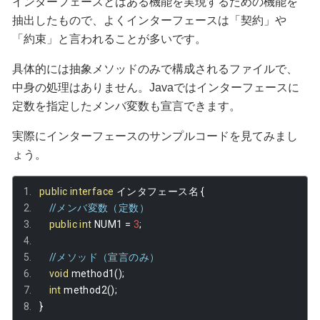
インターフェースとはある機能を実現するための機能を
抽出したもので、よくインターフェースは「契約」や
「約束」と言われることが多いです。
具体的には抽象メソッドのみで構成されるファイルで、
中身の処理はありません。Javaではインターフェースに
定数を指定したメンバ変数も宣言できます。
実際にインターフェースのサンプルコードを見てみまし
ょう。
public
interface
インタフェース名
{
//メンバ変数（定数）
public
int
 NUM1 
=
3
;
//メソッド（宣言のみ）
void
 method1
();
int
 method2
();
}